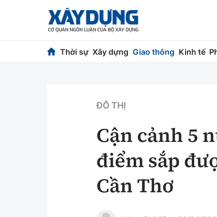
Thời sự
Xây dựng
Giao thông
Kinh tế
P
Thời sự
Xây dựng
Chính trị
Chỉ đạo điều h
ĐÔ THỊ
Xã hội
Quy hoạch kiến
Cận cảnh 5 n
Chuyện dọc đường
Vật liệu xây dự
điểm sắp đượ
Cải chính
Giám định chất
Cần Thơ
Quản lý đô thị