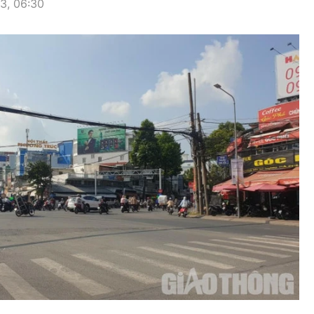
3, 06:30
hông
Đường thủy
h
Hàng hải
ng
Đường sắt đô thị
hông
Nhà thầu
Mời thầu - Đấu thầu
TGT
Thi viết về Ngành
ao thông
rí
Thể thao
Công nghệ
Bóng đá
Công nghệ mới