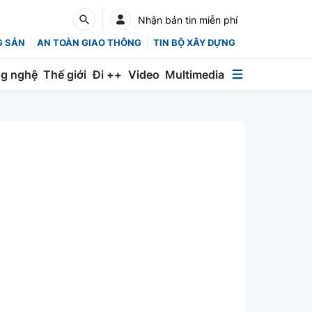
Nhận bản tin miễn phí
G SẢN
AN TOÀN GIAO THÔNG
TIN BỘ XÂY DỰNG
g nghệ
Thế giới
Đi ++
Video
Multimedia
Multimedia
Special
Emagazine
Photo
Infographic
English
Các chuyên trang