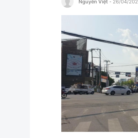
Nguyên Việt
26/04/202
-
Pháp luật
An toàn giao t
Thanh tra
Giao thông 24
An ninh hình sự
ATGT địa phươ
Điều tra
Văn hóa giao t
Pháp đình
Lái xe an toàn
Hỏi - Đáp
Chung tay vì A
Gương sáng gi
xem thêm
Chất lượng sống
Văn hóa - Giải T
Giáo dục
Văn hóa