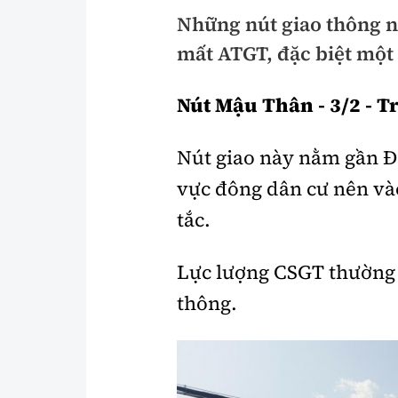
Những nút giao thông n
Y tế
Showbiz
mất ATGT, đặc biệt một
Đời sống
Điện ảnh
Nút Mậu Thân - 3/2 - T
Lao động - Công đoàn
Âm nhạc
Thế giới
Đi ++
Nút giao này nằm gần Đ
Thời sự Quốc tế
Du lịch
vực đông dân cư nên và
Hồ sơ tài liệu
Khám phá
tắc.
Thế giới giao thông
Lối sống
Lực lượng CSGT thường x
Thế giới xây dựng
Ẩm thực
thông.