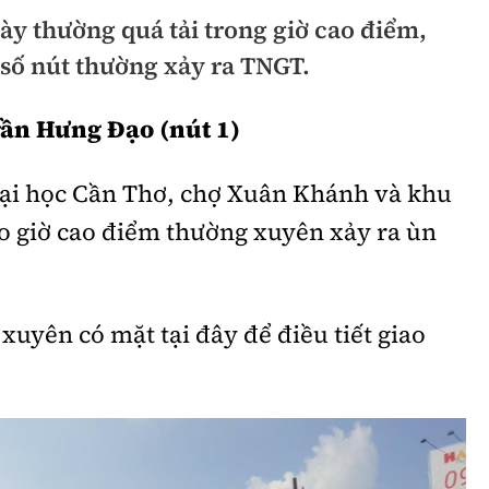
ày thường quá tải trong giờ cao điểm,
Bình luận
Sản phẩm mới
 số nút thường xảy ra TNGT.
Hậu trường sao
AI
rần Hưng Đạo (nút 1)
360 độ thể thao
Tư vấn
Video
ại học Cần Thơ, chợ Xuân Khánh và khu
Thời sự
o giờ cao điểm thường xuyên xảy ra ùn
Khám phá
Camera giao thông
uyên có mặt tại đây để điều tiết giao
Câu chuyện giao thông
Lăng kính xây dựng
Giải trí - Thể thao