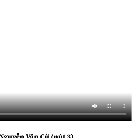
 Nguyễn Văn Cừ (nút 3)