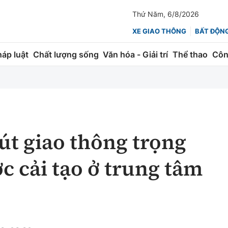
Thứ Năm, 6/8/2026
XE GIAO THÔNG
BẤT ĐỘN
háp luật
Chất lượng sống
Văn hóa - Giải trí
Thể thao
Côn
Giao thông
Kinh tế
ành
Quản lý
Thị trường
 trúc
Đường bộ
Tài chính
út giao thông trọng
ng
Hàng không
Chứng khoán
c cải tạo ở trung tâm
 lượng
Đường sắt
Bảo hiểm
Đường sắt tốc độ cao
Doanh nghiệp
Đăng kiểm
xem thêm