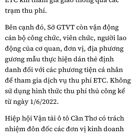
Tổng biên tập:
Nguyễn Thị Hồng Nga
trạm thu phí.
Phó Tổng biên tập:
Nguyễn Sơn Tùng,
Nguyễn Đức Thắng, La Đức Hùng
Bên cạnh đó, Sở GTVT còn vận động
Hotline:
Quảng cáo và Phát hành:
cán bộ công chức, viên chức, người lao
0901 514 799
0915 057 282
động của cơ quan, đơn vị, địa phương
Email:
bandoc@baoxaydung.vn
gương mẫu thực hiện dán thẻ định
Cấm sao chép dưới mọi hình thức nếu không có sự
chấp thuận bằng văn bản.
danh đối với các phương tiện cá nhân
để tham gia dịch vụ thu phí ETC. Không
sử dụng hình thức thu phí thủ công kể
từ ngày 1/6/2022.
Thông tin tòa
Hiệp hội Vận tải ô tô Cần Thơ có trách
soạn
nhiệm đôn đốc các đơn vị kinh doanh