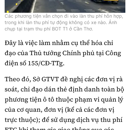
Thế giới
Gương sáng giao thông
Âm nhạc
Nhà thầu
Hậu trường sao
Sản phẩm mới
Các phương tiện vẫn chọn đi vào làn thu phí hỗn hợp,
Thời sự Quốc tế
Đi ++
trong khi làn thu phí tự động không có xe nào. Ảnh
Mời thầu - Đấu thầu
360 độ thể thao
Tư vấn
chụp tại trạm thu phí BOT T1 ở Cần Thơ.
Hồ sơ tài liệu
Du lịch
Video
Thi viết về GTVT
Đây là việc làm nhằm cụ thể hóa chỉ
Thế giới giao thông
Khám phá
Thời sự
đạo của Thủ tướng Chính phủ tại Công
Thế giới xây dựng
điện số 155/CĐ-TTg.
Lối sống
Khám phá
Ẩm thực
Theo đó, Sở GTVT đề nghị các đơn vị rà
Camera giao thông
soát, chỉ đạo dán thẻ định danh toàn bộ
Cơ quan chủ quản: Bộ Xây dựng
Câu chuyện giao thông
phương tiện ô tô thuộc phạm vi quản lý
Giấy phép số: 03/GP-BVHTTDL, cấp ngày 1/4/2025.
của cơ quan, đơn vị (kể cả các đơn vị
Giải trí - Thể thao
Tòa soạn: Số 2 Nguyễn Công Hoan, phường Giảng Võ,
trực thuộc); để sử dụng dịch vụ thu phí
Hà Nội.
ETC khi tham gia giao thông qua các