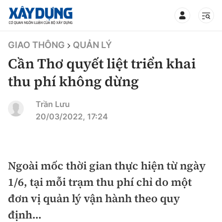
TIN BỘ XÂY DỰNG
GIAO THÔNG
QUẢN LÝ
Cần Thơ quyết liệt triển khai
thu phí không dừng
CHUYÊN MỤC
Trần Lưu
20/03/2022, 17:24
Mới nhất
Thời sự
Ngoài mốc thời gian thực hiện từ ngày
1/6, tại mỗi trạm thu phí chỉ do một
Chính trị
Xây dựng
đơn vị quản lý vận hành theo quy
Xã hội
Chỉ đạo điều hành
định…
Giao thông