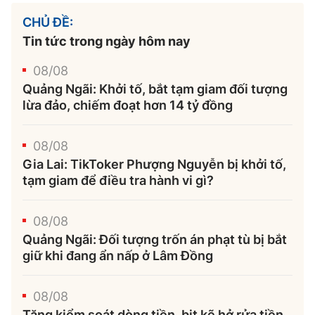
CHỦ ĐỀ:
Tin tức trong ngày hôm nay
08/08
Quảng Ngãi: Khởi tố, bắt tạm giam đối tượng
lừa đảo, chiếm đoạt hơn 14 tỷ đồng
08/08
Gia Lai: TikToker Phượng Nguyễn bị khởi tố,
tạm giam để điều tra hành vi gì?
08/08
Quảng Ngãi: Đối tượng trốn án phạt tù bị bắt
giữ khi đang ẩn nấp ở Lâm Đồng
08/08
Tăng kiểm soát dòng tiền, bịt kẽ hở rửa tiền