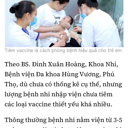
Thế giới
Gương sáng giao thông
Âm nhạc
Nhà thầu
Hậu trường sao
Sản phẩm mới
Thời sự Quốc tế
Đi ++
Mời thầu - Đấu thầu
360 độ thể thao
Tư vấn
Hồ sơ tài liệu
Du lịch
Video
Thi viết về GTVT
Thế giới giao thông
Khám phá
Thời sự
Tiêm vaccine là cách phòng bệnh hiệu quả cho trẻ em
Thế giới xây dựng
Lối sống
Theo BS. Đinh Xuân Hoàng, Khoa Nhi,
Khám phá
Bệnh viện Đa khoa Hùng Vương, Phú
Ẩm thực
Camera giao thông
Thọ, dù chưa có thống kê cụ thể, nhưng
Cơ quan chủ quản: Bộ Xây dựng
lượng bệnh nhi nhập viện chưa tiêm
Câu chuyện giao thông
Giấy phép số: 03/GP-BVHTTDL, cấp ngày 1/4/2025.
các loại vaccine thiết yếu khá nhiều.
Giải trí - Thể thao
Tòa soạn: Số 2 Nguyễn Công Hoan, phường Giảng Võ,
Hà Nội.
Thông thường bệnh nhi nằm viện từ 3-5