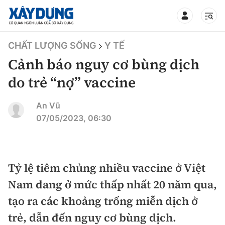
TIN BỘ XÂY DỰNG
CHẤT LƯỢNG SỐNG
Y TẾ
Cảnh báo nguy cơ bùng dịch
do trẻ “nợ” vaccine
CHUYÊN MỤC
An Vũ
07/05/2023, 06:30
Mới nhất
Thời sự
Tỷ lệ tiêm chủng nhiều vaccine ở Việt
Nam đang ở mức thấp nhất 20 năm qua,
Chính trị
Xây dựng
tạo ra các khoảng trống miễn dịch ở
Xã hội
Chỉ đạo điều hành
trẻ, dẫn đến nguy cơ bùng dịch.
Giao thông