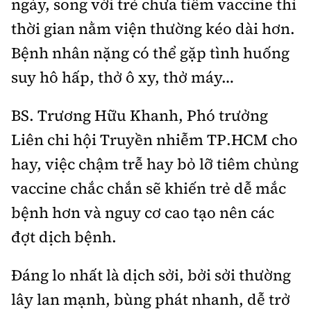
ngày, song với trẻ chưa tiêm vaccine thì
Tổng biên tập:
Nguyễn Thị Hồng Nga
thời gian nằm viện thường kéo dài hơn.
Phó Tổng biên tập:
Nguyễn Sơn Tùng,
Bệnh nhân nặng có thể gặp tình huống
Nguyễn Đức Thắng, La Đức Hùng
suy hô hấp, thở ô xy, thở máy…
Hotline:
Quảng cáo và Phát hành:
0901 514 799
0915 057 282
BS. Trương Hữu Khanh, Phó trưởng
Email:
bandoc@baoxaydung.vn
Liên chi hội Truyền nhiễm TP.HCM cho
Cấm sao chép dưới mọi hình thức nếu không có sự
chấp thuận bằng văn bản.
hay, việc chậm trễ hay bỏ lỡ tiêm chủng
vaccine chắc chắn sẽ khiến trẻ dễ mắc
bệnh hơn và nguy cơ cao tạo nên các
đợt dịch bệnh.
Thông tin tòa
soạn
Đáng lo nhất là dịch sởi, bởi sởi thường
lây lan mạnh, bùng phát nhanh, dễ trở