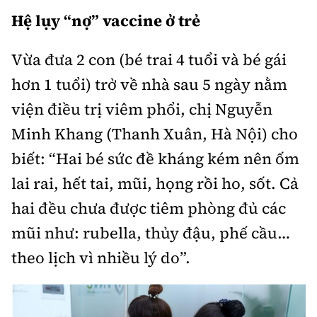
Chuyện dọc đường
Quy hoạch kiến trúc
Hệ lụy “nợ” vaccine ở trẻ
Quản lý
Kinh tế
Cải chính
Vật liệu xây dựng
Vừa đưa 2 con (bé trai 4 tuổi và bé gái
Đường bộ
Thị trường
Pháp luật
hơn 1 tuổi) trở về nhà sau 5 ngày nằm
Giám định chất lượng
Hàng không
Tài chính
viện điều trị viêm phổi, chị Nguyễn
Thanh tra
An toàn giao thông
Quản lý đô thị
Đường sắt
Minh Khang (Thanh Xuân, Hà Nội) cho
Chứng khoán
An ninh hình sự
Giao thông 24h
biết: “Hai bé sức đề kháng kém nên ốm
Chất lượng sống
Đăng kiểm
Bảo hiểm
Điều tra
lai rai, hết tai, mũi, họng rồi ho, sốt. Cả
ATGT địa phương
Giáo dục
Văn hóa - Giải Trí
Đường sắt tốc độ cao
hai đều chưa được tiêm phòng đủ các
Doanh nghiệp
Pháp đình
Văn hóa giao thông
Y tế
mũi như: rubella, thủy đậu, phế cầu…
Văn hóa
Đường thủy
Thể thao
Hỏi - Đáp
theo lịch vì nhiều lý do”.
Lái xe an toàn
Đời sống
Showbiz
Hàng hải
Bóng đá
Công nghệ
Chung tay vì ATGT
Lao động - Công đoàn
Điện ảnh
Đường sắt đô thị
Bình luận
Công nghệ mới