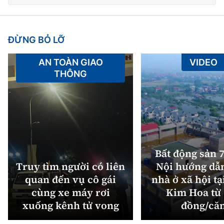
ĐỪNG BỎ LỠ
AN TOÀN GIAO
VIDEO
THÔNG
Bất động sản 7
Truy tìm người có liên
Nội hướng dẫ
quan đến vụ cô gái
nhà ở xã hội tạ
cùng xe máy rơi
Kim Hoa từ 
xuống kênh tử vong
đồng/că