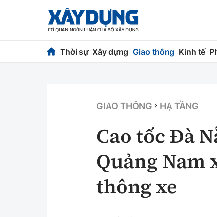
Thời sự
Xây dựng
Giao thông
Kinh tế
P
Thời sự
Xây dựng
Chính trị
Chỉ đạo điều h
GIAO THÔNG
HẠ TẦNG
Xã hội
Quy hoạch kiến
Cao tốc Đà 
Chuyện dọc đường
Vật liệu xây dự
Quảng Nam x
Cải chính
Giám định chất
thông xe
Quản lý đô thị