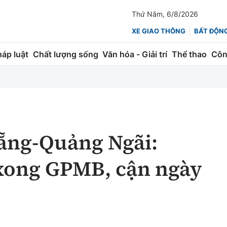
Thứ Năm, 6/8/2026
XE GIAO THÔNG
BẤT ĐỘN
háp luật
Chất lượng sống
Văn hóa - Giải trí
Thể thao
Côn
Giao thông
Kinh tế
ành
Quản lý
Thị trường
 trúc
Đường bộ
Tài chính
Nẵng-Quảng Ngãi:
ng
Hàng không
Chứng khoán
ong GPMB, cận ngày
 lượng
Đường sắt
Bảo hiểm
Đường sắt tốc độ cao
Doanh nghiệp
Đăng kiểm
xem thêm