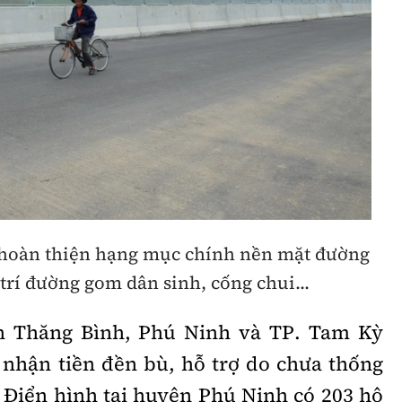
 hoàn thiện hạng mục chính nền mặt đường
rí đường gom dân sinh, cống chui...
ện Thăng Bình, Phú Ninh và TP. Tam Kỳ
nhận tiền đền bù, hỗ trợ do chưa thống
. Điển hình tại huyện Phú Ninh có 203 hộ