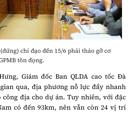
Bình luận
Sản phẩm mới
Hậu trường sao
AI
360 độ thể thao
Tư vấn
Video
ứng) chỉ đạo đến 15/6 phải tháo gỡ cơ
Thời sự
GPMB tồn đọng.
Khám phá
 Hưng, Giám đốc Ban QLDA cao tốc Đà
Camera giao thông
 gian qua, địa phương nỗ lực đẩy nhanh
Câu chuyện giao thông
 công địa cho dự án. Tuy nhiên, với đặc
am có đến 93km, nên vẫn còn 24 vị trí
Lăng kính xây dựng
Giải trí - Thể thao