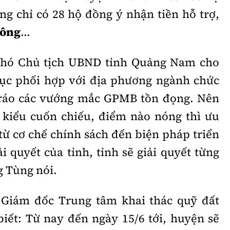
ng chỉ có 28 hộ đồng ý nhận tiền hỗ trợ,
công
...
Phó Chủ tịch UBND tỉnh Quảng Nam cho
tục phối hợp với địa phương ngành chức
t ráo các vướng mắc GPMB tồn đọng. Nên
o kiểu cuốn chiếu, điểm nào nóng thì ưu
 từ cơ chế chính sách đến biện pháp triển
ải quyết của tỉnh, tỉnh sẽ giải quyết từng
g Tùng nói.
 Giám đốc Trung tâm khai thác quỹ đất
ết: Từ nay đến ngày 15/6 tới, huyện sẽ