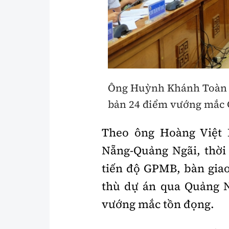
Y tế
Showbiz
Đời sống
Điện ảnh
Lao động - Công đoàn
Âm nhạc
Thế giới
Đi ++
Ông Huỳnh Khánh Toàn (đ
Thời sự Quốc tế
Du lịch
bản 24 điểm vướng mắc 
Hồ sơ tài liệu
Khám phá
Theo ông Hoàng Việt
Thế giới giao thông
Lối sống
Nẵng-Quảng Ngãi, thời
Thế giới xây dựng
Ẩm thực
tiến độ GPMB, bàn giao
thù dự án qua Quảng N
vướng mắc tồn đọng.