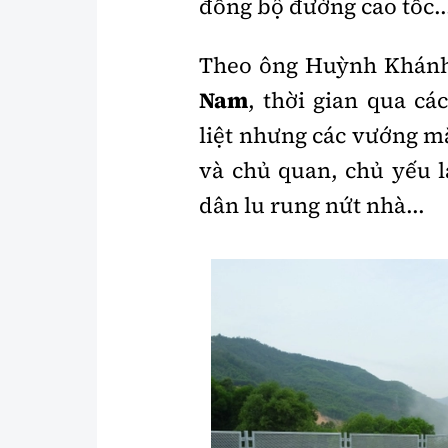
đồng bộ đường cao tốc..
Theo ông Huỳnh Khánh
Nam
, thời gian qua c
liệt nhưng các vướng m
và chủ quan, chủ yếu 
dân lu rung nứt nhà...