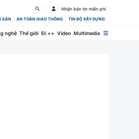
Nhận bản tin miễn phí
G SẢN
AN TOÀN GIAO THÔNG
TIN BỘ XÂY DỰNG
g nghệ
Thế giới
Đi ++
Video
Multimedia
Multimedia
Special
Emagazine
Photo
Infographic
English
Các chuyên trang