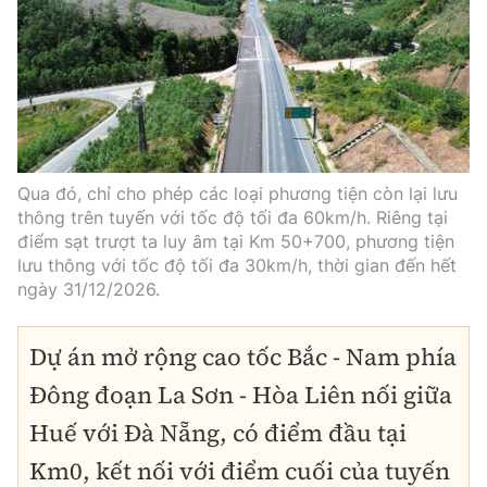
Qua đó, chỉ cho phép các loại phương tiện còn lại lưu
thông trên tuyến với tốc độ tối đa 60km/h. Riêng tại
điểm sạt trượt ta luy âm tại Km 50+700, phương tiện
lưu thông với tốc độ tối đa 30km/h, thời gian đến hết
ngày 31/12/2026.
Dự án mở rộng cao tốc Bắc - Nam phía
Đông đoạn La Sơn - Hòa Liên nối giữa
Huế với Đà Nẵng, có điểm đầu tại
Km0, kết nối với điểm cuối của tuyến