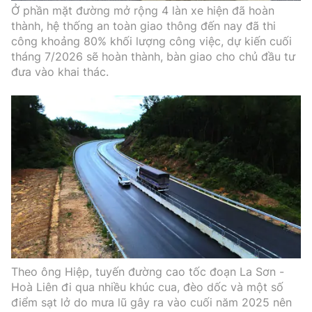
Ở phần mặt đường mở rộng 4 làn xe hiện đã hoàn
thành, hệ thống an toàn giao thông đến nay đã thi
công khoảng 80% khối lượng công việc, dự kiến cuối
tháng 7/2026 sẽ hoàn thành, bàn giao cho chủ đầu tư
đưa vào khai thác.
Theo ông Hiệp, tuyến đường cao tốc đoạn La Sơn -
Hoà Liên đi qua nhiều khúc cua, đèo dốc và một số
điểm sạt lở do mưa lũ gây ra vào cuối năm 2025 nên