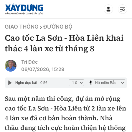
TIN BỘ XÂY DỰNG
GIAO THÔNG
ĐƯỜNG BỘ
Cao tốc La Sơn - Hòa Liên khai
thác 4 làn xe từ tháng 8
CHUYÊN MỤC
Trí Đức
06/07/2026, 15:29
Mới nhất
Nghe đọc bài
0:56
Thời sự
Sau một năm thi công, dự án mở rộng
cao tốc La Sơn - Hòa Liên từ 2 làn xe lên
Chính trị
Xây dựng
4 làn xe đã cơ bản hoàn thành. Nhà
Xã hội
Chỉ đạo điều hành
thầu đang tích cực hoàn thiện hệ thống
Giao thông