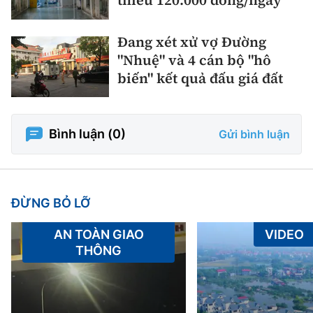
thiểu 120.000 đồng/ngày
Đang xét xử vợ Đường
"Nhuệ" và 4 cán bộ "hô
biến" kết quả đấu giá đất
Bình luận (
0
)
Gửi bình luận
ĐỪNG BỎ LỠ
AN TOÀN GIAO
VIDEO
THÔNG