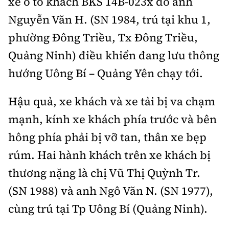
xe ô tô khách BKS 14B-023x do anh
Tổng biên tập:
Nguyễn Thị Hồng Nga
Nguyễn Văn H. (SN 1984, trú tại khu 1,
Phó Tổng biên tập:
Nguyễn Sơn Tùng,
phường Đông Triều, Tx Đông Triều,
Nguyễn Đức Thắng, La Đức Hùng
Quảng Ninh) điều khiển đang lưu thông
Hotline:
Quảng cáo và Phát hành:
0901 514 799
0915 057 282
hướng Uông Bí – Quảng Yên chạy tới.
Email:
bandoc@baoxaydung.vn
Hậu quả, xe khách và xe tải bị va chạm
Cấm sao chép dưới mọi hình thức nếu không có sự
chấp thuận bằng văn bản.
mạnh, kính xe khách phía trước và bên
hông phía phải bị vỡ tan, thân xe bẹp
rúm. Hai hành khách trên xe khách bị
thương nặng là chị Vũ Thị Quỳnh Tr.
Thông tin tòa
(SN 1988) và anh Ngô Văn N. (SN 1977),
soạn
cùng trú tại Tp Uông Bí (Quảng Ninh).