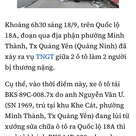
Thế giới
Gương sáng giao thông
Âm nhạc
Nhà thầu
Hậu trường sao
Sản phẩm mới
Thời sự Quốc tế
Đi ++
Khoảng 6h30 sáng 18/9, trên Quốc lộ
Mời thầu - Đấu thầu
360 độ thể thao
Tư vấn
Hồ sơ tài liệu
18A, đoạn qua địa phận phường Minh
Du lịch
Video
Thi viết về GTVT
Thành, Tx Quảng Yên (Quảng Ninh) đã
Thế giới giao thông
Khám phá
Thời sự
xảy ra vụ
TNGT
giữa 2 ô tô làm 2 người
Thế giới xây dựng
Lối sống
bị thương nặng.
Khám phá
Ẩm thực
Cụ thể, vào thời điểm này, xe ô tô tải
Camera giao thông
Cơ quan chủ quản: Bộ Xây dựng
BKS 89C-008.7x do anh Nguyễn Văn Ư.
Câu chuyện giao thông
(SN 1969, trú tại khu Khe Cát, phường
Giấy phép số: 03/GP-BVHTTDL, cấp ngày 1/4/2025.
Giải trí - Thể thao
Minh Thành, Tx Quảng Yên) đang lùi từ
Tòa soạn: Số 2 Nguyễn Công Hoan, phường Giảng Võ,
xưởng sửa chữa ô tô ra Quốc lộ 18A thì
Hà Nội.