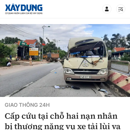
TIN BỘ XÂY DỰNG
CHUYÊN MỤC
Mới nhất
Thời sự
GIAO THÔNG 24H
Chính trị
Xây dựng
Cấp cứu tại chỗ hai nạn nhân
Xã hội
Chỉ đạo điều hành
bị thương nặng vụ xe tải lùi va
Giao thông