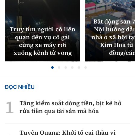
Bất động sản 7
Truy tìm người có liên
Nội hướng dẫ
quan đến vụ cô gái
nhà ở xã hội tạ
cùng xe máy rơi
Kim Hoa từ 
xuống kênh tử vong
đồng/că
ĐỌC NHIỀU
Tăng kiểm soát dòng tiền, bịt kẽ hở
rửa tiền qua tài sản mã hóa
Tuyên Quang: Khởi tố cai thầu vi