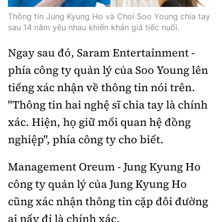
Tổng biên tập:
Nguyễn Thị Hồng Nga
Thông tin Jung Kyung Ho và Choi Soo Young chia tay
Phó Tổng biên tập:
Nguyễn Sơn Tùng,
sau 14 năm yêu nhau khiến khán giả tiếc nuối.
Nguyễn Đức Thắng, La Đức Hùng
Ngay sau đó, Saram Entertainment -
Hotline:
Quảng cáo và Phát hành:
0901 514 799
0915 057 282
phía công ty quản lý của Soo Young lên
tiếng xác nhận về thông tin nói trên.
Email:
bandoc@baoxaydung.vn
Cấm sao chép dưới mọi hình thức nếu không có sự
"Thông tin hai nghệ sĩ chia tay là chính
chấp thuận bằng văn bản.
xác. Hiện, họ giữ mối quan hệ đồng
nghiệp", phía công ty cho biết.
Management Oreum - Jung Kyung Ho
công ty quản lý của Jung Kyung Ho
Thông tin tòa
soạn
cũng xác nhận thông tin cặp đôi đường
ai nấy đi là chính xác.