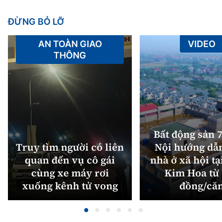
ĐỪNG BỎ LỠ
AN TOÀN GIAO
VIDEO
THÔNG
Bất động sản 7
Truy tìm người có liên
Nội hướng dẫ
quan đến vụ cô gái
nhà ở xã hội tạ
cùng xe máy rơi
Kim Hoa từ 
xuống kênh tử vong
đồng/că