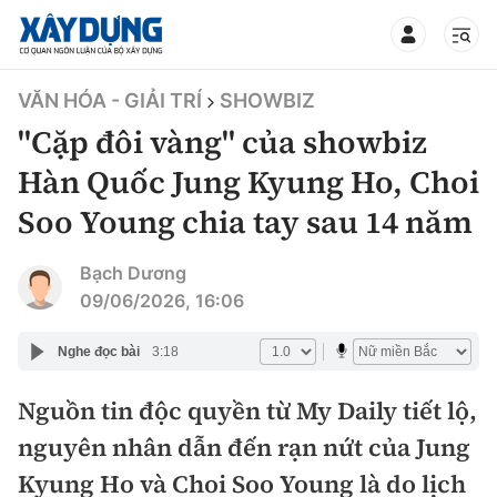
TIN BỘ XÂY DỰNG
VĂN HÓA - GIẢI TRÍ
SHOWBIZ
"Cặp đôi vàng" của showbiz
Hàn Quốc Jung Kyung Ho, Choi
Soo Young chia tay sau 14 năm
CHUYÊN MỤC
Bạch Dương
Mới nhất
09/06/2026, 16:06
Thời sự
Nghe đọc bài
3:18
Chính trị
Nguồn tin độc quyền từ My Daily tiết lộ,
Xây dựng
nguyên nhân dẫn đến rạn nứt của Jung
Xã hội
Chỉ đạo điều hành
Kyung Ho và Choi Soo Young là do lịch
Giao thông