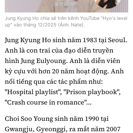
Jung Kyung Ho chia sẻ trên kênh YouTube "Hyo's level
up" vào tháng 12/2025 (Ảnh: Nate).
Jung Kyung Ho sinh năm 1983 tại Seoul.
Anh là con trai của đạo diễn truyền
hình Jung Eulyoung. Anh là diễn viên
kỳ cựu với hơn 20 năm hoạt động. Anh
nổi tiếng qua các tác phẩm như:
"Hospital playlist", "Prison playbook",
"Crash course in romance"...
Choi Soo Young sinh năm 1990 tại
Gwangju, Gyeonggi, ra mắt năm 2007