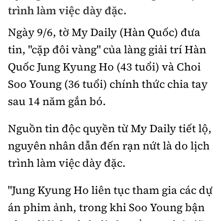
Chuyện dọc đường
trình làm việc dày đặc.
Quy hoạch kiến trúc
Quản lý
Kinh tế
Ngày 9/6, tờ My Daily (Hàn Quốc) đưa
Cải chính
Vật liệu xây dựng
Đường bộ
Thị trường
tin, "cặp đôi vàng" của làng giải trí Hàn
Pháp luật
Giám định chất lượng
Quốc Jung Kyung Ho (43 tuổi) và Choi
Hàng không
Tài chính
Thanh tra
An toàn giao thông
Soo Young (36 tuổi) chính thức chia tay
Quản lý đô thị
Đường sắt
Chứng khoán
sau 14 năm gắn bó.
An ninh hình sự
Giao thông 24h
Chất lượng sống
Đăng kiểm
Bảo hiểm
Điều tra
Nguồn tin độc quyền từ My Daily tiết lộ,
ATGT địa phương
Giáo dục
Văn hóa - Giải Trí
Đường sắt tốc độ cao
nguyên nhân dẫn đến rạn nứt là do lịch
Doanh nghiệp
Pháp đình
Văn hóa giao thông
Y tế
trình làm việc dày đặc.
Văn hóa
Đường thủy
Thể thao
Hỏi - Đáp
Lái xe an toàn
Đời sống
Showbiz
"Jung Kyung Ho liên tục tham gia các dự
Hàng hải
Bóng đá
Công nghệ
Chung tay vì ATGT
án phim ảnh, trong khi Soo Young bận
Lao động - Công đoàn
Điện ảnh
Đường sắt đô thị
Bình luận
Công nghệ mới