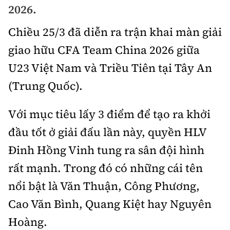
2026.
Chuyện dọc đường
Quy hoạch kiến trúc
Quản lý
Kinh tế
Chiều 25/3 đã diễn ra trận khai màn giải
Cải chính
Vật liệu xây dựng
Đường bộ
Thị trường
giao hữu CFA Team China 2026 giữa
Pháp luật
Giám định chất lượng
U23 Việt Nam và Triều Tiên tại Tây An
Hàng không
Tài chính
Thanh tra
An toàn giao thông
(Trung Quốc).
Quản lý đô thị
Đường sắt
Chứng khoán
An ninh hình sự
Giao thông 24h
Với mục tiêu lấy 3 điểm để tạo ra khởi
Chất lượng sống
Đăng kiểm
Bảo hiểm
Điều tra
đầu tốt ở giải đấu lần này, quyền
HLV
ATGT địa phương
Giáo dục
Văn hóa - Giải Trí
Đường sắt tốc độ cao
Đinh Hồng Vinh
tung ra sân đội hình
Doanh nghiệp
Pháp đình
Văn hóa giao thông
Y tế
rất mạnh. Trong đó có những cái tên
Văn hóa
Đường thủy
Thể thao
Hỏi - Đáp
nổi bật là Văn Thuận, Công Phương,
Lái xe an toàn
Đời sống
Showbiz
Hàng hải
Bóng đá
Cao Văn Bình, Quang Kiệt hay Nguyên
Công nghệ
Chung tay vì ATGT
Lao động - Công đoàn
Hoàng.
Điện ảnh
Đường sắt đô thị
Bình luận
Công nghệ mới