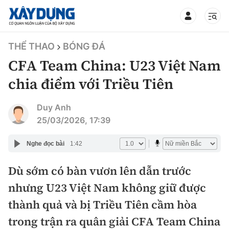
TIN BỘ XÂY DỰNG
THỂ THAO
BÓNG ĐÁ
CFA Team China: U23 Việt Nam
chia điểm với Triều Tiên
CHUYÊN MỤC
Duy Anh
25/03/2026, 17:39
Mới nhất
Nghe đọc bài
1:42
Thời sự
Dù sớm có bàn vươn lên dẫn trước
nhưng U23 Việt Nam không giữ được
Chính trị
Xây dựng
thành quả và bị Triều Tiên cầm hòa
Xã hội
Chỉ đạo điều hành
trong trận ra quân giải CFA Team China
Giao thông