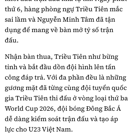
Tổng biên tập:
Nguyễn Thị Hồng Nga
thứ 6, hàng phòng ngự Triều Tiên mắc
Phó Tổng biên tập:
Nguyễn Sơn Tùng,
sai lầm và Nguyễn Minh Tâm đã tận
Nguyễn Đức Thắng, La Đức Hùng
dụng để mang về bàn mở tỷ số trận
Hotline:
Quảng cáo và Phát hành:
đấu.
0901 514 799
0915 057 282
Email:
bandoc@baoxaydung.vn
Nhận bàn thua, Triều Tiên như bừng
Cấm sao chép dưới mọi hình thức nếu không có sự
chấp thuận bằng văn bản.
tỉnh và bắt đầu dồn đội hình lên tấn
công đáp trả. Với đa phần đều là những
gương mặt đã từng cùng đội tuyển quốc
gia Triều Tiên thi đấu ở vòng loại thứ ba
World Cup 2026, đội bóng Đông Bắc Á
Thông tin tòa
soạn
dễ dàng kiểm soát trận đấu và tạo áp
lực cho U23 Việt Nam.