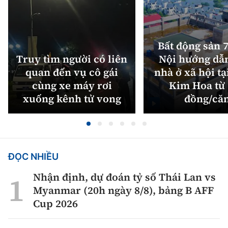
Bất động sản 7
Truy tìm người có liên
Nội hướng dẫ
quan đến vụ cô gái
nhà ở xã hội tạ
cùng xe máy rơi
Kim Hoa từ 
xuống kênh tử vong
đồng/că
ĐỌC NHIỀU
Nhận định, dự đoán tỷ số Thái Lan vs
Myanmar (20h ngày 8/8), bảng B AFF
Cup 2026