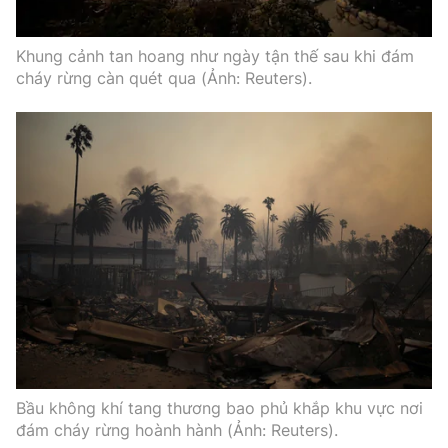
Khung cảnh tan hoang như ngày tận thế sau khi đám
cháy rừng càn quét qua (Ảnh: Reuters).
Bầu không khí tang thương bao phủ khắp khu vực nơi
đám cháy rừng hoành hành (Ảnh: Reuters).