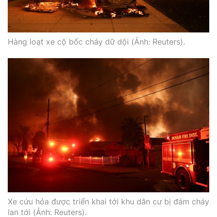
Hàng loạt xe cộ bốc cháy dữ dội (Ảnh: Reuters).
Xe cứu hỏa được triển khai tới khu dân cư bị đám cháy
lan tới (Ảnh: Reuters).