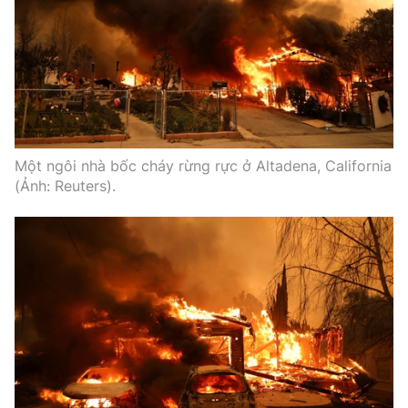
Một ngôi nhà bốc cháy rừng rực ở Altadena, California
(Ảnh: Reuters).