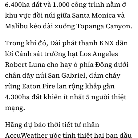
Tổng biên tập:
Nguyễn Thị Hồng Nga
6.400ha đất và 1.000 công trình nằm ở
khu vực đồi núi giữa Santa Monica và
Phó Tổng biên tập:
Nguyễn Sơn Tùng,
Nguyễn Đức Thắng, La Đức Hùng
Malibu kéo dài xuống Topanga Canyon.
Hotline:
Quảng cáo và Phát hành:
Trong khi đó, Đài phát thanh KNX dẫn
0901 514 799
0915 057 282
lời Cảnh sát trưởng hạt Los Angeles
Email:
bandoc@baoxaydung.vn
Cấm sao chép dưới mọi hình thức nếu không có sự
Robert Luna cho hay ở phía Đông dưới
chấp thuận bằng văn bản.
chân dãy núi San Gabriel, đám cháy
rừng Eaton Fire lan rộng khắp gần
4.300ha đất khiến ít nhất 5 người thiệt
mạng.
Thông tin tòa
soạn
Hãng dự báo thời tiết tư nhân
AccuWeather ước tính thiệt hại ban đầu