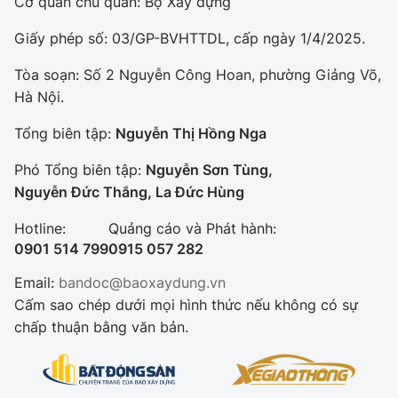
Cơ quan chủ quản: Bộ Xây dựng
Giấy phép số: 03/GP-BVHTTDL, cấp ngày 1/4/2025.
Tòa soạn: Số 2 Nguyễn Công Hoan, phường Giảng Võ,
Hà Nội.
Tổng biên tập:
Nguyễn Thị Hồng Nga
Phó Tổng biên tập:
Nguyễn Sơn Tùng,
Nguyễn Đức Thắng, La Đức Hùng
Hotline:
Quảng cáo và Phát hành:
0901 514 799
0915 057 282
Email:
bandoc@baoxaydung.vn
Cấm sao chép dưới mọi hình thức nếu không có sự
chấp thuận bằng văn bản.