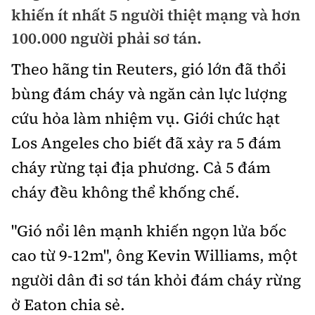
Chuyện dọc đường
khiến ít nhất 5 người thiệt mạng và hơn
Quy hoạch kiến trúc
Quản lý
Kinh tế
100.000 người phải sơ tán.
Cải chính
Vật liệu xây dựng
Đường bộ
Thị trường
Theo hãng tin Reuters, gió lớn đã thổi
Pháp luật
Giám định chất lượng
bùng đám cháy và ngăn cản lực lượng
Hàng không
Tài chính
Thanh tra
An toàn giao thông
cứu hỏa làm nhiệm vụ. Giới chức hạt
Quản lý đô thị
Đường sắt
Chứng khoán
Los Angeles cho biết đã xảy ra 5 đám
An ninh hình sự
Giao thông 24h
Chất lượng sống
Đăng kiểm
cháy rừng tại địa phương. Cả 5 đám
Bảo hiểm
Điều tra
ATGT địa phương
cháy đều không thể khống chế.
Giáo dục
Văn hóa - Giải Trí
Đường sắt tốc độ cao
Doanh nghiệp
Pháp đình
Văn hóa giao thông
Y tế
"Gió nổi lên mạnh khiến ngọn lửa bốc
Văn hóa
Đường thủy
Thể thao
Hỏi - Đáp
cao từ 9-12m", ông Kevin Williams, một
Lái xe an toàn
Đời sống
Showbiz
Hàng hải
Bóng đá
người dân đi sơ tán khỏi đám cháy rừng
Công nghệ
Chung tay vì ATGT
Lao động - Công đoàn
Điện ảnh
ở Eaton chia sẻ.
Đường sắt đô thị
Bình luận
Công nghệ mới