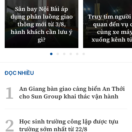
Sân bay Nội Bài áp
dụng phân luồng giao
Truy tìm người 
thông mới từ 3/8,
quan đến vụ c
hành khách cần lưu ý
cùng xe máy
gì?
xuống kênh t
ĐỌC NHIỀU
An Giang bàn giao cảng biển An Thới
cho Sun Group khai thác vận hành
Học sinh trường công lập được tựu
trường sớm nhất từ 22/8