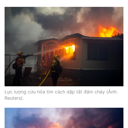
Lực lượng cứu hỏa tìm cách dập tắt đám cháy (Ảnh:
Reuters).