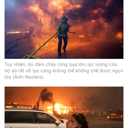
Tuy nhiên, do đám cháy rừng quá lớn, lực lượng cứu
hộ dù rất nỗ lực cũng không thể khống chế được ngọn
lửa (Ảnh: Reuters).