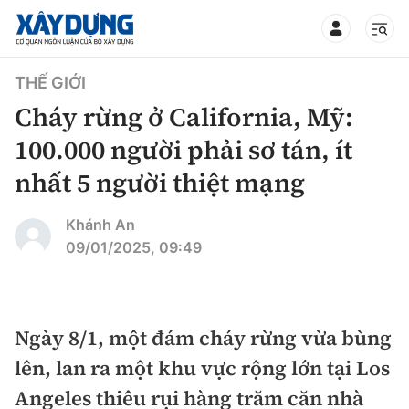
TIN BỘ XÂY DỰNG
THẾ GIỚI
Cháy rừng ở California, Mỹ:
100.000 người phải sơ tán, ít
nhất 5 người thiệt mạng
CHUYÊN MỤC
Khánh An
Mới nhất
09/01/2025, 09:49
Thời sự
Chính trị
Ngày 8/1, một đám cháy rừng vừa bùng
Xây dựng
lên, lan ra một khu vực rộng lớn tại Los
Xã hội
Chỉ đạo điều hành
Angeles thiêu rụi hàng trăm căn nhà
Giao thông