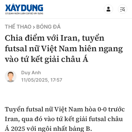
TIN BỘ XÂY DỰNG
THỂ THAO
BÓNG ĐÁ
Chia điểm với Iran, tuyển
futsal nữ Việt Nam hiên ngang
vào tứ kết giải châu Á
CHUYÊN MỤC
Duy Anh
Mới nhất
11/05/2025, 17:57
Thời sự
Chính trị
Tuyển futsal nữ Việt Nam hòa 0-0 trước
Xây dựng
Iran, qua đó vào tứ kết giải futsal châu
Xã hội
Chỉ đạo điều hành
Á 2025 với ngôi nhất bảng B.
Giao thông