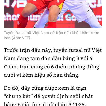
Thế giới
Gương sáng giao thông
Âm nhạc
Nhà thầu
Hậu trường sao
Sản phẩm mới
Thời sự Quốc tế
Đi ++
Mời thầu - Đấu thầu
360 độ thể thao
Tư vấn
Hồ sơ tài liệu
Du lịch
Video
Thi viết về GTVT
Tuyển futsal nữ Việt Nam có trận đấu khó khăn trước
Thế giới giao thông
Iran (Ảnh: VFF).
Khám phá
Thời sự
Trước trận đấu này, tuyển futsal nữ Việt
Thế giới xây dựng
Lối sống
Khám phá
Nam đang tạm dẫn đầu bảng B với 6
Ẩm thực
Camera giao thông
điểm. Iran cũng có 6 điểm nhưng đứng
Cơ quan chủ quản: Bộ Xây dựng
dưới vì kém hiệu số bàn thắng.
Câu chuyện giao thông
Giấy phép số: 03/GP-BVHTTDL, cấp ngày 1/4/2025.
Do đó, đây cũng được xem là trận
Giải trí - Thể thao
Tòa soạn: Số 2 Nguyễn Công Hoan, phường Giảng Võ,
“chung kết” để quyết định ngôi nhất
Hà Nội.
bảng B giải futsal nữ châu Á 2025.