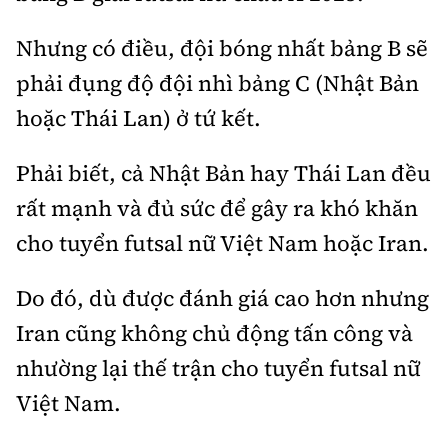
Tổng biên tập:
Nguyễn Thị Hồng Nga
Nhưng có điều, đội bóng nhất bảng B sẽ
Phó Tổng biên tập:
Nguyễn Sơn Tùng,
Nguyễn Đức Thắng, La Đức Hùng
phải đụng độ đội nhì bảng C (Nhật Bản
Hotline:
Quảng cáo và Phát hành:
hoặc Thái Lan) ở tứ kết.
0901 514 799
0915 057 282
Phải biết, cả Nhật Bản hay Thái Lan đều
Email:
bandoc@baoxaydung.vn
Cấm sao chép dưới mọi hình thức nếu không có sự
rất mạnh và đủ sức để gây ra khó khăn
chấp thuận bằng văn bản.
cho tuyển futsal nữ Việt Nam hoặc Iran.
Do đó, dù được đánh giá cao hơn nhưng
Iran cũng không chủ động tấn công và
nhường lại thế trận cho tuyển futsal nữ
Thông tin tòa
soạn
Việt Nam.