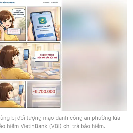
Bình luận
Sản phẩm mới
Hậu trường sao
AI
360 độ thể thao
Tư vấn
Video
Thời sự
Khám phá
Camera giao thông
Câu chuyện giao thông
Lăng kính xây dựng
ùng bị đối tượng mạo danh công an phường lừa
Giải trí - Thể thao
ảo hiểm VietinBank (VBI) chi trả bảo hiểm.