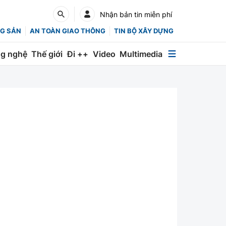
Nhận bản tin miễn phí
G SẢN
AN TOÀN GIAO THÔNG
TIN BỘ XÂY DỰNG
g nghệ
Thế giới
Đi ++
Video
Multimedia
Multimedia
Special
Emagazine
Photo
Infographic
English
Các chuyên trang