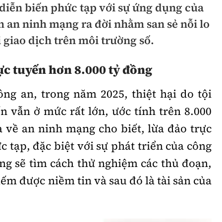
diễn biến phức tạp với sự ứng dụng của
hông
Đường thủy
m an ninh mạng ra đời nhằm san sẻ nỗi lo
h
Hàng hải
hi giao dịch trên môi trường số.
ng
Đường sắt đô thị
ực tuyến hơn 8.000 tỷ đồng
hông
Nhà thầu
ng an, trong năm 2025, thiệt hại do tội
Mời thầu - Đấu thầu
n vẫn ở mức rất lớn, ước tính trên 8.000
TGT
Thi viết về Ngành
a về an ninh mạng cho biết, lừa đảo trực
ao thông
c tạp, đặc biệt với sự phát triển của công
ợng sẽ tìm cách thử nghiệm các thủ đoạn,
m được niềm tin và sau đó là tài sản của
rí
Thể thao
Công nghệ
Bóng đá
Công nghệ mới