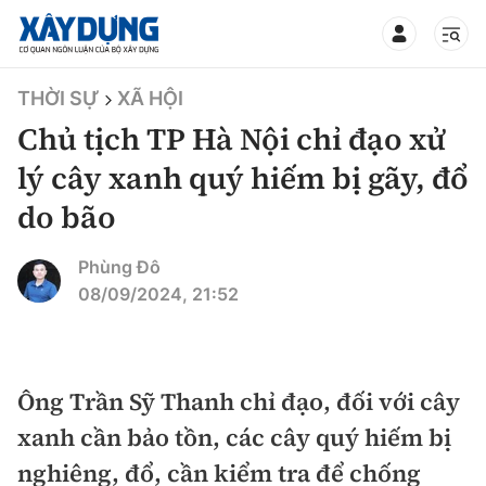
TIN BỘ XÂY DỰNG
THỜI SỰ
XÃ HỘI
Chủ tịch TP Hà Nội chỉ đạo xử
lý cây xanh quý hiếm bị gãy, đổ
do bão
CHUYÊN MỤC
Phùng Đô
Mới nhất
08/09/2024, 21:52
Thời sự
Chính trị
Ông Trần Sỹ Thanh chỉ đạo, đối với cây
Xây dựng
xanh cần bảo tồn, các cây quý hiếm bị
Xã hội
Chỉ đạo điều hành
nghiêng, đổ, cần kiểm tra để chống
Giao thông