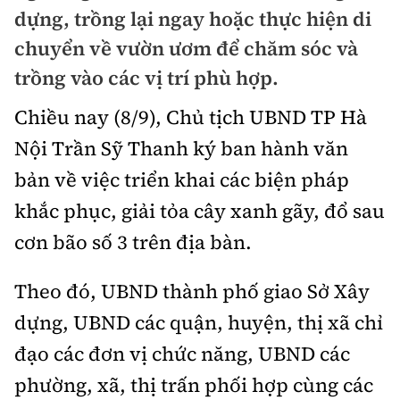
Chuyện dọc đường
dựng, trồng lại ngay hoặc thực hiện di
Quy hoạch kiến trúc
Quản lý
Kinh tế
chuyển về vườn ươm để chăm sóc và
Cải chính
Vật liệu xây dựng
trồng vào các vị trí phù hợp.
Đường bộ
Thị trường
Pháp luật
Giám định chất lượng
Chiều nay (8/9), Chủ tịch UBND TP Hà
Hàng không
Tài chính
Thanh tra
Nội Trần Sỹ Thanh ký ban hành văn
An toàn giao thông
Quản lý đô thị
Đường sắt
Chứng khoán
bản về việc triển khai các biện pháp
An ninh hình sự
Giao thông 24h
Chất lượng sống
khắc phục, giải tỏa cây xanh gãy, đổ sau
Đăng kiểm
Bảo hiểm
Điều tra
ATGT địa phương
cơn bão số 3 trên địa bàn.
Giáo dục
Văn hóa - Giải Trí
Đường sắt tốc độ cao
Doanh nghiệp
Pháp đình
Văn hóa giao thông
Y tế
Theo đó, UBND thành phố giao Sở Xây
Văn hóa
Đường thủy
Thể thao
Hỏi - Đáp
dựng, UBND các quận, huyện, thị xã chỉ
Lái xe an toàn
Đời sống
Showbiz
Hàng hải
Bóng đá
đạo các đơn vị chức năng, UBND các
Công nghệ
Chung tay vì ATGT
Lao động - Công đoàn
phường, xã, thị trấn phối hợp cùng các
Điện ảnh
Đường sắt đô thị
Bình luận
Công nghệ mới