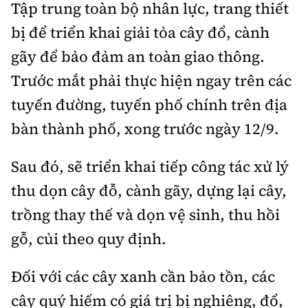
Tổng biên tập:
Nguyễn Thị Hồng Nga
Tập trung toàn bộ nhân lực, trang thiết
bị để triển khai giải tỏa cây đổ, cành
Phó Tổng biên tập:
Nguyễn Sơn Tùng,
Nguyễn Đức Thắng, La Đức Hùng
gãy để bảo đảm an toàn giao thông.
Trước mắt phải thực hiện ngay trên các
Hotline:
Quảng cáo và Phát hành:
0901 514 799
0915 057 282
tuyến đường, tuyến phố chính trên địa
Email:
bandoc@baoxaydung.vn
bàn thành phố, xong trước ngày 12/9.
Cấm sao chép dưới mọi hình thức nếu không có sự
chấp thuận bằng văn bản.
Sau đó, sẽ triển khai tiếp công tác xử lý
thu dọn cây đỗ, cành gãy, dựng lại cây,
trồng thay thế và dọn vệ sinh, thu hồi
gỗ, củi theo quy định.
Thông tin tòa
soạn
Đối với các cây xanh cần bảo tồn, các
cây quý hiếm có giá trị bị nghiêng, đổ,