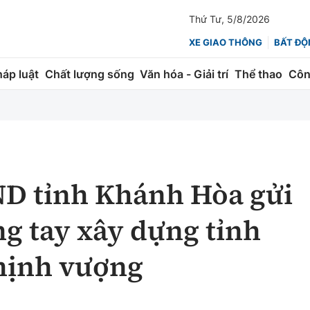
Thứ Tư, 5/8/2026
XE GIAO THÔNG
BẤT ĐỘ
háp luật
Chất lượng sống
Văn hóa - Giải trí
Thể thao
Côn
Giao thông
Kinh tế
ành
Quản lý
Thị trường
 trúc
Đường bộ
Tài chính
ND tỉnh Khánh Hòa gửi
ng
Hàng không
Chứng khoán
g tay xây dựng tỉnh
 lượng
Đường sắt
Bảo hiểm
hịnh vượng
Đường sắt tốc độ cao
Doanh nghiệp
Đăng kiểm
xem thêm