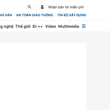
Nhận bản tin miễn phí
NG SẢN
AN TOÀN GIAO THÔNG
TIN BỘ XÂY DỰNG
g nghệ
Thế giới
Đi ++
Video
Multimedia
Multimedia
Special
Emagazine
Photo
Infographic
English
Các chuyên trang