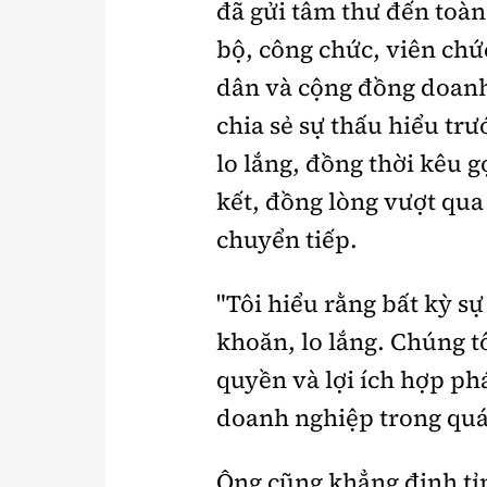
đã gửi tâm thư đến toàn
Y tế
Showbiz
bộ, công chức, viên chứ
Đời sống
Điện ảnh
dân và cộng đồng doan
chia sẻ sự thấu hiểu tr
Lao động - Công đoàn
Âm nhạc
Thế giới
Đi ++
lo lắng, đồng thời kêu g
kết, đồng lòng vượt qua
Thời sự Quốc tế
Du lịch
chuyển tiếp.
Hồ sơ tài liệu
Khám phá
"Tôi hiểu rằng bất kỳ s
Thế giới giao thông
Lối sống
khoăn, lo lắng. Chúng t
Thế giới xây dựng
Ẩm thực
quyền và lợi ích hợp ph
doanh nghiệp trong quá
Ông cũng khẳng định tỉn