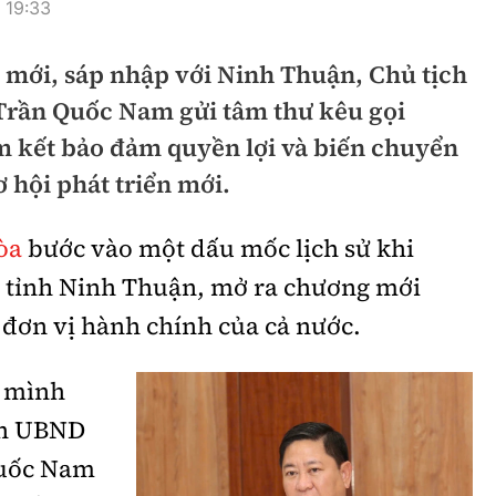
 19:33
hông
Đường thủy
 mới, sáp nhập với Ninh Thuận, Chủ tịch
h
Hàng hải
rần Quốc Nam gửi tâm thư kêu gọi
ng
Đường sắt đô thị
m kết bảo đảm quyền lợi và biến chuyển
hông
Nhà thầu
 hội phát triển mới.
Mời thầu - Đấu thầu
òa
bước vào một dấu mốc lịch sử khi
TGT
Thi viết về Ngành
i tỉnh Ninh Thuận, mở ra chương mới
ao thông
p đơn vị hành chính của cả nước.
n mình
ch UBND
rí
Thể thao
Công nghệ
Quốc Nam
Bóng đá
Công nghệ mới