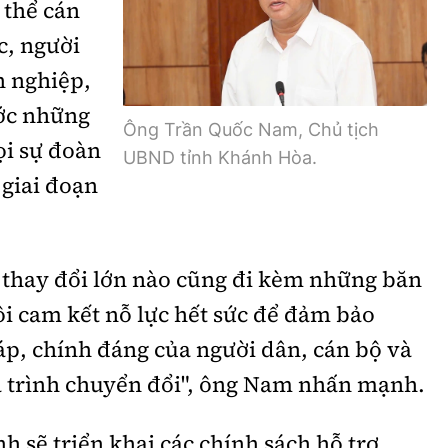
 thể cán
Bình luận
Sản phẩm mới
c, người
Hậu trường sao
AI
h nghiệp,
ước những
360 độ thể thao
Tư vấn
Ông Trần Quốc Nam, Chủ tịch
Video
ọi sự đoàn
UBND tỉnh Khánh Hòa.
 giai đoạn
Thời sự
Khám phá
ự thay đổi lớn nào cũng đi kèm những băn
Camera giao thông
ôi cam kết nỗ lực hết sức để đảm bảo
Câu chuyện giao thông
áp, chính đáng của người dân, cán bộ và
Lăng kính xây dựng
 trình chuyển đổi", ông Nam nhấn mạnh.
Giải trí - Thể thao
h sẽ triển khai các chính sách hỗ trợ