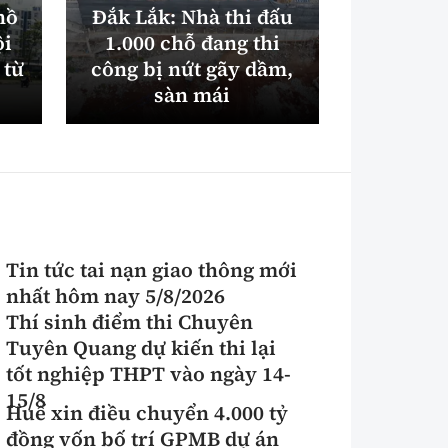
hồ
Đắk Lắk: Nhà thi đấu
Triệu t
ội
1.000 chỗ đang thi
ném đá 
 từ
công bị nứt gãy dầm,
trên cao
sàn mái
Hả
Tin tức tai nạn giao thông mới
nhất hôm nay 5/8/2026
Thí sinh điểm thi Chuyên
Tuyên Quang dự kiến thi lại
tốt nghiệp THPT vào ngày 14-
15/8
Huế xin điều chuyển 4.000 tỷ
đồng vốn bố trí GPMB dự án