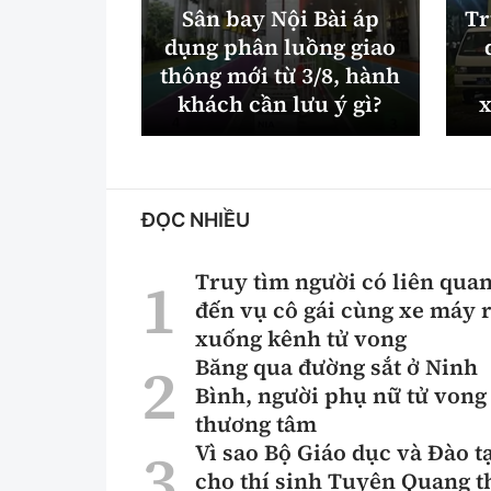
Sân bay Nội Bài áp
Tr
dụng phân luồng giao
thông mới từ 3/8, hành
khách cần lưu ý gì?
x
ĐỌC NHIỀU
Truy tìm người có liên qua
đến vụ cô gái cùng xe máy r
xuống kênh tử vong
Băng qua đường sắt ở Ninh
Bình, người phụ nữ tử vong
thương tâm
Vì sao Bộ Giáo dục và Đào t
cho thí sinh Tuyên Quang t