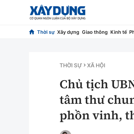
Thời sự
Xây dựng
Giao thông
Kinh tế
P
Thời sự
Xây dựng
Chính trị
Chỉ đạo điều h
THỜI SỰ
XÃ HỘI
Xã hội
Quy hoạch kiến
Chủ tịch UB
Chuyện dọc đường
Vật liệu xây dự
tâm thư chun
Cải chính
Giám định chất
phồn vinh, t
Quản lý đô thị