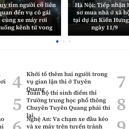
uy tìm người có liên
Hà Nội: Tiếp nhận 
quan đến vụ cô gái
sơ mua nhà ở xã h
cùng xe máy rơi
tại dự án Kiến Hưng
uống kênh tử vong
ngày 11/9
n
Khởi tố thêm hai người trong
ơi
vụ gian lận thi ở Tuyên
Quang
Toàn bộ thí sinh điểm thi
Trường trung học phổ thông
Chuyên Tuyên Quang phải thi
lại
ạo
Nghệ An: Va chạm xe đầu kéo
hi
và xe máy trên tuyến tránh