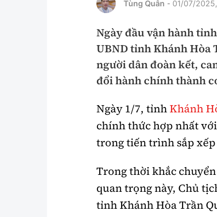
Tùng Quân
01/07/2025,
-
Pháp luật
An toàn giao t
Ngày đầu vận hành tỉnh
Thanh tra
Giao thông 24
UBND tỉnh Khánh Hòa T
An ninh hình sự
ATGT địa phươ
người dân đoàn kết, ca
Điều tra
Văn hóa giao t
đổi hành chính thành cơ
Pháp đình
Lái xe an toàn
Ngày 1/7, tỉnh
Khánh H
Hỏi - Đáp
Chung tay vì A
chính thức hợp nhất vớ
Gương sáng gi
trong tiến trình sắp xế
xem thêm
Trong thời khắc chuyể
quan trọng này, Chủ tị
Chất lượng sống
Văn hóa - Giải T
tỉnh Khánh Hòa Trần 
Giáo dục
Văn hóa