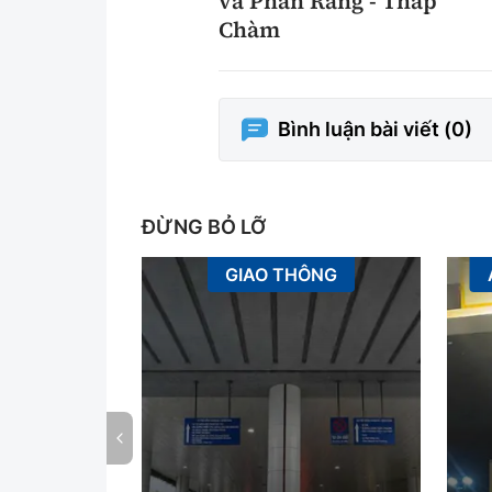
và Phan Rang - Tháp
Chàm
Bình luận bài viết (
0
)
ĐỪNG BỎ LỠ
GIAO THÔNG