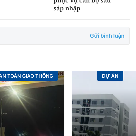
phục vụ cán bộ sau
sáp nhập
Gửi bình luận
AN TOÀN GIAO THÔNG
DỰ ÁN