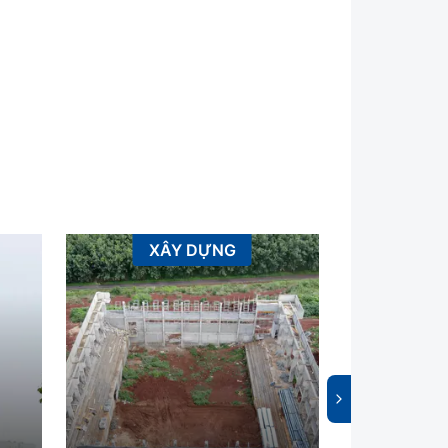
XÂY DỰNG
AN TOÀ