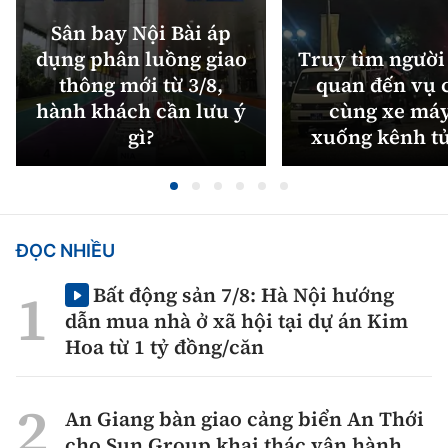
Sân bay Nội Bài áp
dụng phân luồng giao
Truy tìm người 
thông mới từ 3/8,
quan đến vụ c
hành khách cần lưu ý
cùng xe máy
gì?
xuống kênh t
ĐỌC NHIỀU
Bất động sản 7/8: Hà Nội hướng
dẫn mua nhà ở xã hội tại dự án Kim
Hoa từ 1 tỷ đồng/căn
An Giang bàn giao cảng biển An Thới
cho Sun Group khai thác vận hành