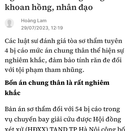
Chuyện dọc đường
khoan hồng, nhân đạo
Quy hoạch kiến trúc
Quản lý
Kinh tế
Cải chính
Hoàng Lam
Vật liệu xây dựng
Đường bộ
Thị trường
29/07/2023, 12:19
Pháp luật
Giám định chất lượng
Hàng không
Các luật sư đánh giá tòa sơ thẩm tuyên
Tài chính
Thanh tra
An toàn giao thông
4 bị cáo mức án chung thân thể hiện sự
Quản lý đô thị
Đường sắt
Chứng khoán
nghiêm khắc, đảm bảo tính răn đe đối
An ninh hình sự
Giao thông 24h
Chất lượng sống
Đăng kiểm
với tội phạm tham nhũng.
Bảo hiểm
Điều tra
ATGT địa phương
Giáo dục
Bốn án chung thân là rất nghiêm
Văn hóa - Giải Trí
Đường sắt tốc độ cao
Doanh nghiệp
Pháp đình
Văn hóa giao thông
khắc
Y tế
Văn hóa
Đường thủy
Thể thao
Hỏi - Đáp
Lái xe an toàn
Bản án sơ thẩm đối với 54 bị cáo trong
Đời sống
Showbiz
Hàng hải
Bóng đá
Công nghệ
vụ chuyến bay giải cứu được Hội đồng
Chung tay vì ATGT
Lao động - Công đoàn
Điện ảnh
Đường sắt đô thị
Bình luận
xét xử (HĐXX) TAND TP Hà Nội công bố
Công nghệ mới