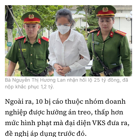
Bà Nguyễn Thị Hương Lan nhận hối lộ 25 tỷ đồng, đã
nộp khắc phục 1,2 tỷ.
Ngoài ra, 10 bị cáo thuộc nhóm doanh
nghiệp được hưởng án treo, thấp hơn
mức hình phạt mà đại diện VKS đưa ra,
đề nghị áp dụng trước đó.