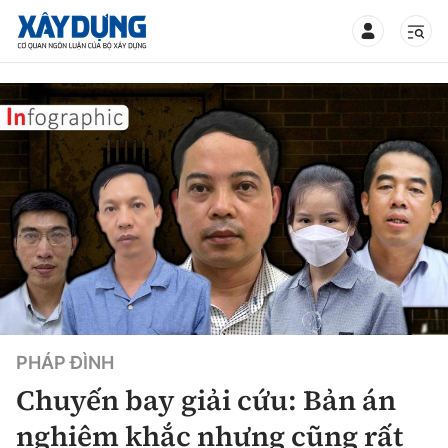
TIN BỘ XÂY DỰNG
CHUYÊN MỤC
Mới nhất
Thời sự
PHÁP ĐÌNH
Chính trị
Xây dựng
Chuyến bay giải cứu: Bản án
Xã hội
Chỉ đạo điều hành
nghiêm khắc nhưng cũng rất
Giao thông