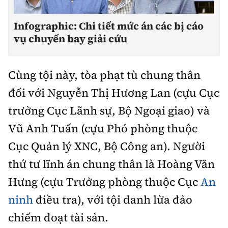
Tổng biên tập:
Nguyễn Thị Hồng Nga
Infographic: Chi tiết mức án các bị cáo
Phó Tổng biên tập:
Nguyễn Sơn Tùng,
vụ chuyến bay giải cứu
Nguyễn Đức Thắng, La Đức Hùng
Hotline:
Quảng cáo và Phát hành:
0901 514 799
0915 057 282
Cùng tội này, tòa phạt tù chung thân
Email:
bandoc@baoxaydung.vn
đối với Nguyễn Thị Hương Lan (cựu Cục
Cấm sao chép dưới mọi hình thức nếu không có sự
trưởng Cục Lãnh sự, Bộ Ngoại giao) và
chấp thuận bằng văn bản.
Vũ Anh Tuấn (cựu Phó phòng thuộc
Cục Quản lý XNC, Bộ Công an). Người
thứ tư lĩnh án chung thân là Hoàng Văn
Hưng (cựu Trưởng phòng thuộc Cục
An
Thông tin tòa
soạn
ninh
điều tra), với tội danh lừa đảo
chiếm đoạt tài sản.