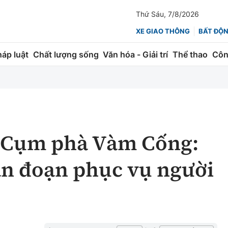
Thứ Sáu, 7/8/2026
XE GIAO THÔNG
BẤT ĐỘ
háp luật
Chất lượng sống
Văn hóa - Giải trí
Thể thao
Côn
Giao thông
Kinh tế
ành
Quản lý
Thị trường
 trúc
Đường bộ
Tài chính
 Cụm phà Vàm Cống:
ng
Hàng không
Chứng khoán
án đoạn phục vụ người
 lượng
Đường sắt
Bảo hiểm
Đường sắt tốc độ cao
Doanh nghiệp
Đăng kiểm
xem thêm