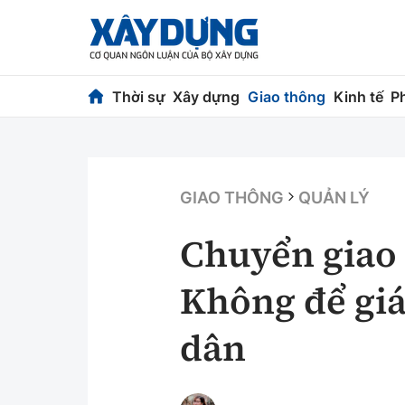
Thời sự
Xây dựng
Giao thông
Kinh tế
P
Thời sự
Xây dựng
Chính trị
Chỉ đạo điều h
GIAO THÔNG
QUẢN LÝ
Xã hội
Quy hoạch kiến
Chuyển giao
Chuyện dọc đường
Vật liệu xây dự
Không để gi
Cải chính
Giám định chất
dân
Quản lý đô thị