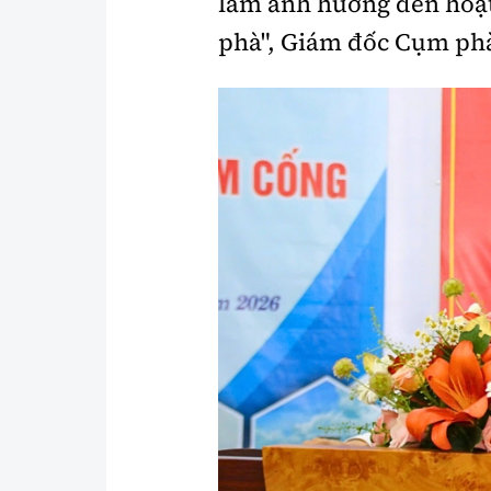
làm ảnh hưởng đến hoạt
phà", Giám đốc Cụm ph