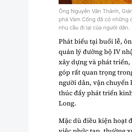
Ông Nguyễn Văn Thành, Giám
phà Vàm Cống đã có những đ
nhu cầu đi lại của người dân.
Phát biểu tại buổi lễ,
quản lý đường bộ IV nhậ
xây dựng và phát triể
góp rất quan trọng tron
người dân, vận chuyển 
thúc đẩy phát triển kin
Long.
Mặc dù điều kiện hoạt 
việc phức tạp, thường xu