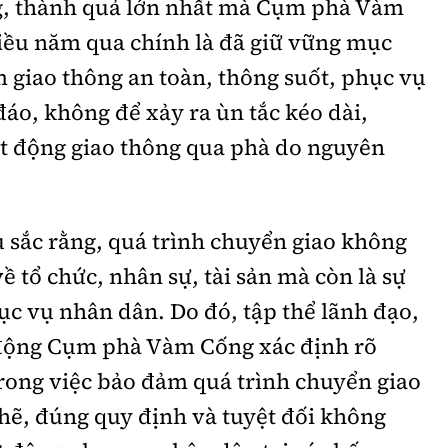
g, thành quả lớn nhất mà Cụm phà Vàm
iều năm qua chính là đã giữ vững mục
 giao thông an toàn, thông suốt, phục vụ
đáo, không để xảy ra ùn tắc kéo dài,
t động giao thông qua phà do nguyên
 sắc rằng, quá trình chuyển giao không
về tổ chức, nhân sự, tài sản mà còn là sự
ục vụ nhân dân. Do đó, tập thể lãnh đạo,
 động Cụm phà Vàm Cống xác định rõ
rong việc bảo đảm quá trình chuyển giao
 chẽ, đúng quy định và tuyệt đối không