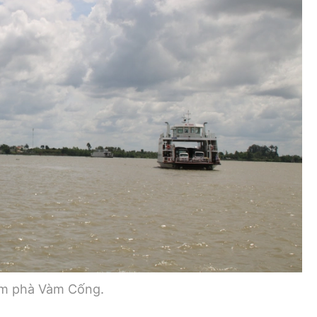
Bình luận
Sản phẩm mới
Hậu trường sao
AI
360 độ thể thao
Tư vấn
Video
Thời sự
Khám phá
Camera giao thông
Câu chuyện giao thông
Lăng kính xây dựng
ụm phà Vàm Cống.
Giải trí - Thể thao