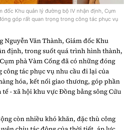
 đốc Khu quản lý đường bộ IV nhận định, Cụm
óng góp rất quan trọng trong công tác phục vụ
 ông Nguyễn Văn Thành, Giám đốc Khu
n định, trong suốt quá trình hình thành,
n, Cụm phà Vàm Cống đã có những đóng
g công tác phục vụ nhu cầu đi lại của
hàng hóa, kết nối giao thương, góp phần
h tế - xã hội khu vực Đồng bằng sông Cửu
động còn nhiều khó khăn, đặc thù công
yên chịu tác động của thời tiết, áp lực