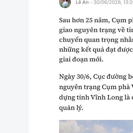
Lê An
30/06/2026, 13:2
-
Pháp luật
An toàn giao t
Sau hơn 25 năm, Cụm p
Thanh tra
Giao thông 24
giao nguyên trạng về tỉ
An ninh hình sự
ATGT địa phươ
chuyển quan trọng nhằm
Điều tra
Văn hóa giao t
những kết quả đạt được,
giai đoạn mới.
Pháp đình
Lái xe an toàn
Hỏi - Đáp
Chung tay vì A
Ngày 30/6, Cục đường b
Gương sáng gi
nguyên trạng Cụm phà 
xem thêm
dựng tỉnh Vĩnh Long là 
quản lý.
Chất lượng sống
Văn hóa - Giải T
Giáo dục
Văn hóa