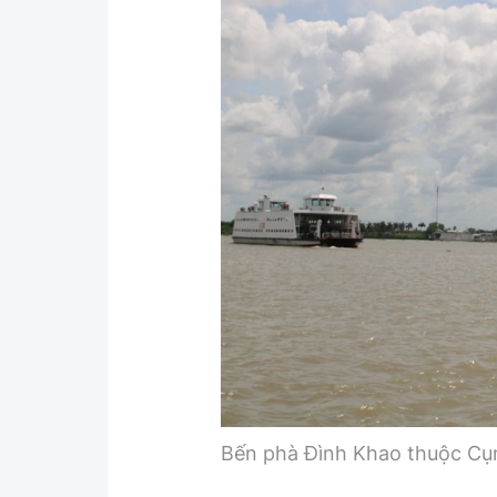
Y tế
Showbiz
Đời sống
Điện ảnh
Lao động - Công đoàn
Âm nhạc
Thế giới
Đi ++
Thời sự Quốc tế
Du lịch
Hồ sơ tài liệu
Khám phá
Thế giới giao thông
Lối sống
Thế giới xây dựng
Ẩm thực
Bến phà Đình Khao thuộc C