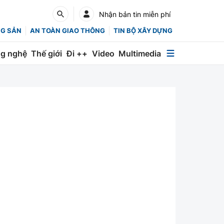
Nhận bản tin miễn phí
NG SẢN
AN TOÀN GIAO THÔNG
TIN BỘ XÂY DỰNG
g nghệ
Thế giới
Đi ++
Video
Multimedia
Multimedia
Special
Emagazine
Photo
Infographic
English
Các chuyên trang