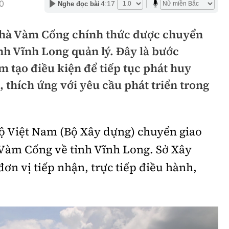
0
4:17
Nghe đọc bài
hông
Đường thủy
hà Vàm Cống chính thức được chuyển
h
Hàng hải
nh Vĩnh Long quản lý. Đây là bước
ng
Đường sắt đô thị
 tạo điều kiện để tiếp tục phát huy
hông
Nhà thầu
 thích ứng với yêu cầu phát triển trong
Mời thầu - Đấu thầu
TGT
Thi viết về Ngành
ộ Việt Nam (Bộ Xây dựng) chuyển giao
ao thông
Vàm Cống về tỉnh Vĩnh Long. Sở Xây
đơn vị tiếp nhận, trực tiếp điều hành,
rí
Thể thao
Công nghệ
Bóng đá
Công nghệ mới