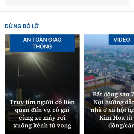
Tổng biên tập:
Nguyễn Thị Hồng Nga
Phó Tổng biên tập:
Nguyễn Sơn Tùng,
Nguyễn Đức Thắng, La Đức Hùng
ĐỪNG BỎ LỠ
Hotline:
Quảng cáo và Phát hành:
AN TOÀN GIAO
VIDEO
0901 514 799
0915 057 282
THÔNG
Email:
bandoc@baoxaydung.vn
Cấm sao chép dưới mọi hình thức nếu không có sự
chấp thuận bằng văn bản.
Bất động sản 7
Truy tìm người có liên
Nội hướng dẫ
quan đến vụ cô gái
nhà ở xã hội tạ
Thông tin tòa
soạn
cùng xe máy rơi
Kim Hoa từ 
xuống kênh tử vong
đồng/că