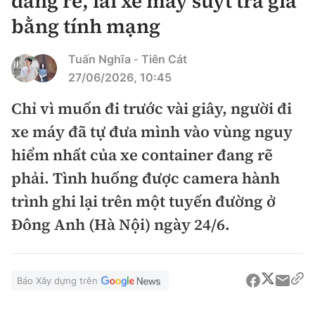
đang rẽ, lái xe máy suýt trả giá
Chuyện dọc đường
Quy hoạch kiến trúc
bằng tính mạng
Quản lý
Kinh tế
Cải chính
Vật liệu xây dựng
Đường bộ
Tuấn Nghĩa
Tiên Cát
-
Thị trường
Pháp luật
27/06/2026, 10:45
Giám định chất lượng
Hàng không
Tài chính
Chỉ vì muốn đi trước vài giây, người đi
Thanh tra
An toàn giao thông
Quản lý đô thị
xe máy đã tự đưa mình vào vùng nguy
Đường sắt
Chứng khoán
An ninh hình sự
Giao thông 24h
hiểm nhất của xe container đang rẽ
Chất lượng sống
Đăng kiểm
Bảo hiểm
phải. Tình huống được camera hành
Điều tra
ATGT địa phương
Giáo dục
Văn hóa - Giải Trí
trình ghi lại trên một tuyến đường ở
Đường sắt tốc độ cao
Doanh nghiệp
Pháp đình
Văn hóa giao thông
Đông Anh (Hà Nội) ngày 24/6.
Y tế
Văn hóa
Đường thủy
Thể thao
Hỏi - Đáp
Lái xe an toàn
Đời sống
Showbiz
Hàng hải
Bóng đá
Công nghệ
Báo Xây dựng trên
Chung tay vì ATGT
Lao động - Công đoàn
Điện ảnh
Đường sắt đô thị
Bình luận
Công nghệ mới