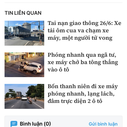
Thế giới
Gương sáng giao thông
Âm nhạc
Nhà thầu
Hậu trường sao
TIN LIÊN QUAN
Sản phẩm mới
Thời sự Quốc tế
Đi ++
Tai nạn giao thông 26/6: Xe
Mời thầu - Đấu thầu
360 độ thể thao
Tư vấn
tải ôm cua va chạm xe
Hồ sơ tài liệu
Du lịch
Video
máy, một người tử vong
Thi viết về GTVT
Thế giới giao thông
Khám phá
Thời sự
Phóng nhanh qua ngã tư,
Thế giới xây dựng
xe máy chở ba tông thẳng
Lối sống
Khám phá
vào ô tô
Ẩm thực
Camera giao thông
Bốn thanh niên đi xe máy
Cơ quan chủ quản: Bộ Xây dựng
Câu chuyện giao thông
phóng nhanh, lạng lách,
Giấy phép số: 03/GP-BVHTTDL, cấp ngày 1/4/2025.
đâm trực diện 2 ô tô
Giải trí - Thể thao
Tòa soạn: Số 2 Nguyễn Công Hoan, phường Giảng Võ,
Hà Nội.
Bình luận (
0
)
Gửi bình luận