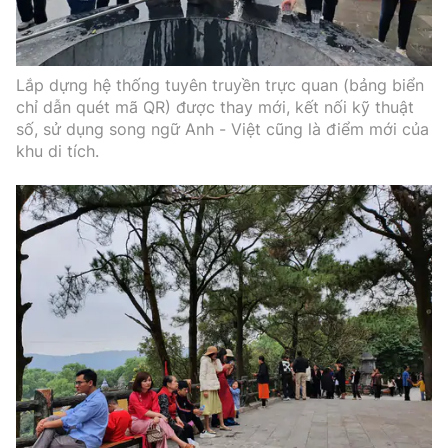
Lắp dựng hệ thống tuyên truyền trực quan (bảng biển
chỉ dẫn quét mã QR) được thay mới, kết nối kỹ thuật
số, sử dụng song ngữ Anh - Việt cũng là điểm mới của
khu di tích.