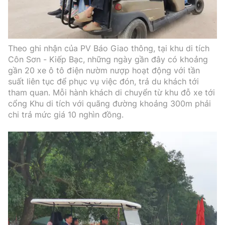
Theo ghi nhận của PV Báo Giao thông, tại khu di tích
Côn Sơn - Kiếp Bạc, những ngày gần đây có khoảng
gần 20 xe ô tô điện nườm nượp hoạt động với tần
suất liên tục để phục vụ việc đón, trả du khách tới
tham quan. Mỗi hành khách di chuyển từ khu đỗ xe tới
cổng Khu di tích với quãng đường khoảng 300m phải
chi trả mức giá 10 nghìn đồng.