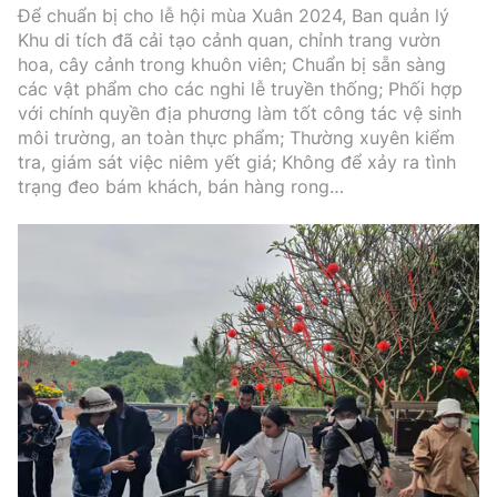
Để chuẩn bị cho lễ hội mùa Xuân 2024, Ban quản lý
Khu di tích đã cải tạo cảnh quan, chỉnh trang vườn
hoa, cây cảnh trong khuôn viên; Chuẩn bị sẵn sàng
các vật phẩm cho các nghi lễ truyền thống; Phối hợp
với chính quyền địa phương làm tốt công tác vệ sinh
môi trường, an toàn thực phẩm; Thường xuyên kiểm
tra, giám sát việc niêm yết giá; Không để xảy ra tình
trạng đeo bám khách, bán hàng rong…