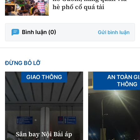
hè phố cổ quá tải
Bình luận (
0
)
Gửi bình luận
ĐỪNG BỎ LỠ
GIAO THÔNG
AN TOÀN G
THÔNG
Sân bay Nội Bài áp