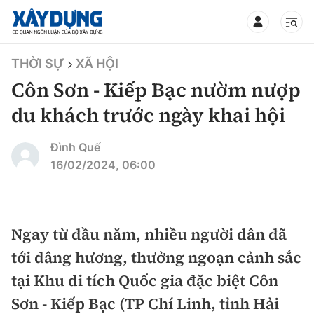
TIN BỘ XÂY DỰNG
THỜI SỰ
XÃ HỘI
Côn Sơn - Kiếp Bạc nườm nượp
du khách trước ngày khai hội
CHUYÊN MỤC
Đình Quế
16/02/2024, 06:00
Mới nhất
Thời sự
Ngay từ đầu năm, nhiều người dân đã
tới dâng hương, thưởng ngoạn cảnh sắc
Chính trị
Xây dựng
tại Khu di tích Quốc gia đặc biệt Côn
Xã hội
Chỉ đạo điều hành
Sơn - Kiếp Bạc (TP Chí Linh, tỉnh Hải
Giao thông