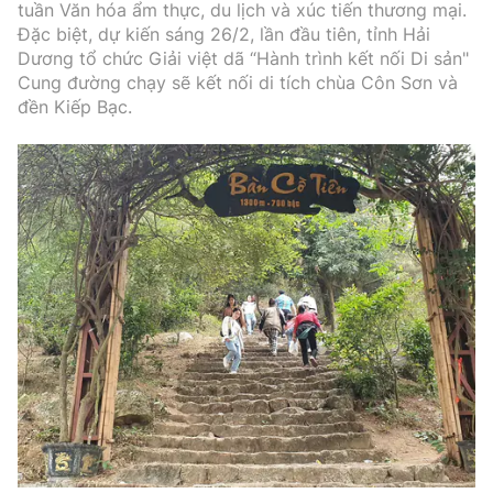
tuần Văn hóa ẩm thực, du lịch và xúc tiến thương mại.
Đặc biệt, dự kiến sáng 26/2, lần đầu tiên, tỉnh Hải
Dương tổ chức Giải việt dã “Hành trình kết nối Di sản"
Cung đường chạy sẽ kết nối di tích chùa Côn Sơn và
đền Kiếp Bạc.