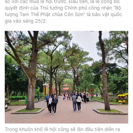
so với các mùa lễ hội trước. Đầu tiên, là lễ công bố
quyết định của Thủ tướng Chính phủ công nhận “Bộ
tượng Tam Thế Phật chùa Côn Sơn" là bảo vật quốc
gia vào sáng 25/2.
Trong khuôn khổ lễ hội cũng sẽ lần đầu tiên diễn ra