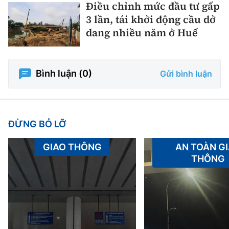
Điều chỉnh mức đầu tư gấp
3 lần, tái khởi động cầu dở
dang nhiều năm ở Huế
Bình luận (
0
)
Gửi bình luận
ĐỪNG BỎ LỠ
GIAO THÔNG
AN TOÀN G
THÔNG