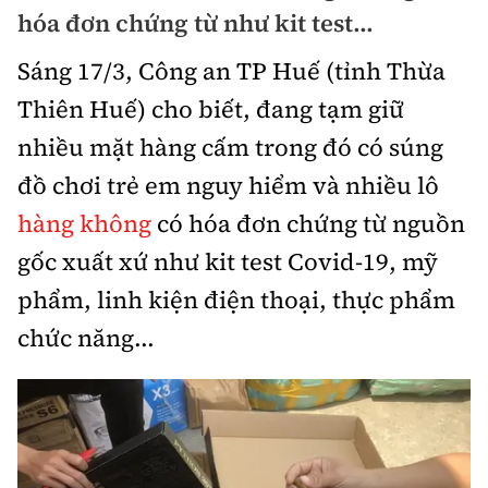
Chuyện dọc đường
hóa đơn chứng từ như kit test...
Quy hoạch kiến trúc
Quản lý
Kinh tế
Sáng 17/3, Công an TP Huế (tỉnh Thừa
Cải chính
Vật liệu xây dựng
Đường bộ
Thị trường
Thiên Huế) cho biết, đang tạm giữ
Pháp luật
Giám định chất lượng
nhiều mặt hàng cấm trong đó có súng
Hàng không
Tài chính
Thanh tra
An toàn giao thông
đồ chơi trẻ em nguy hiểm và nhiều lô
Quản lý đô thị
Đường sắt
Chứng khoán
hàng không
có hóa đơn chứng từ nguồn
An ninh hình sự
Giao thông 24h
Chất lượng sống
Đăng kiểm
gốc xuất xứ như kit test Covid-19, mỹ
Bảo hiểm
Điều tra
ATGT địa phương
Giáo dục
phẩm, linh kiện điện thoại, thực phẩm
Văn hóa - Giải Trí
Đường sắt tốc độ cao
Doanh nghiệp
Pháp đình
chức năng...
Văn hóa giao thông
Y tế
Văn hóa
Đường thủy
Thể thao
Hỏi - Đáp
Lái xe an toàn
Đời sống
Showbiz
Hàng hải
Bóng đá
Công nghệ
Chung tay vì ATGT
Lao động - Công đoàn
Điện ảnh
Đường sắt đô thị
Bình luận
Công nghệ mới