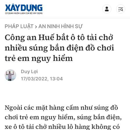
TIN BỘ XÂY DỰNG
PHÁP LUẬT
AN NINH HÌNH SỰ
Công an Huế bắt ô tô tải chở
nhiều súng bắn điện đồ chơi
trẻ em nguy hiểm
CHUYÊN MỤC
Duy Lợi
Mới nhất
17/03/2022, 13:04
Thời sự
Chính trị
Ngoài các mặt hàng cấm như súng đồ
Xây dựng
chơi trẻ em nguy hiểm, súng bắn điện,
Xã hội
Chỉ đạo điều hành
xe ô tô tải chở nhiều lô hàng không có
Giao thông