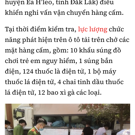
huyện Ea H’leo, tỉnh Đắk Lắk) điều
Tổng biên tập:
Nguyễn Thị Hồng Nga
khiển nghi vấn vận chuyển hàng cấm.
Phó Tổng biên tập:
Nguyễn Sơn Tùng,
Nguyễn Đức Thắng, La Đức Hùng
Tại thời điểm kiểm tra,
lực lượng
chức
Hotline:
Quảng cáo và Phát hành:
năng phát hiện trên ô tô tải trên chở các
0901 514 799
0915 057 282
mặt hàng cấm, gồm: 10 khẩu súng đồ
Email:
bandoc@baoxaydung.vn
chơi trẻ em nguy hiểm, 1 súng bắn
Cấm sao chép dưới mọi hình thức nếu không có sự
chấp thuận bằng văn bản.
điện, 124 thuốc là điện tử, 1 bộ máy
thuốc lá điện tử, 4 chai tinh dầu thuốc
lá điện tử, 12 bao xì gà các loại.
Thông tin tòa
soạn