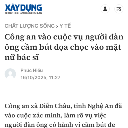
TIN BỘ XÂY DỰNG
CHẤT LƯỢNG SỐNG
Y TẾ
Công an vào cuộc vụ người đàn
ông cầm bút dọa chọc vào mặt
nữ bác sĩ
CHUYÊN MỤC
Phúc Hiếu
Mới nhất
16/10/2025, 11:27
Thời sự
Chính trị
Công an xã Diễn Châu, tỉnh Nghệ An đã
Xây dựng
vào cuộc xác minh, làm rõ vụ việc
Xã hội
Chỉ đạo điều hành
người đàn ông có hành vi cầm bút đe
Giao thông