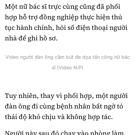
Tổng biên tập:
Nguyễn Thị Hồng Nga
Một nữ bác sĩ trực cùng cũng đã phối
Phó Tổng biên tập:
Nguyễn Sơn Tùng,
hợp hỗ trợ đồng nghiệp thực hiện thủ
Nguyễn Đức Thắng, La Đức Hùng
tục hành chính, hỏi số điện thoại người
Hotline:
Quảng cáo và Phát hành:
nhà để ghi hồ sơ.
0901 514 799
0915 057 282
Email:
bandoc@baoxaydung.vn
Video người đàn ông cầm bút đe dọa tấn công nữ bác
Cấm sao chép dưới mọi hình thức nếu không có sự
chấp thuận bằng văn bản.
sĩ (Video N.P)
Tuy nhiên, thay vì phối hợp, một người
đàn ông đi cùng bệnh nhân bất ngờ tỏ
Thông tin tòa
thái độ khó chịu và không hợp tác.
soạn
Người này sau đó chạy vào phòng làm