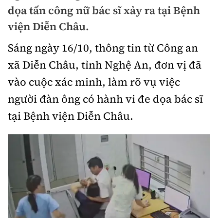
Chuyện dọc đường
dọa tấn công nữ bác sĩ xảy ra tại Bệnh
Quy hoạch kiến trúc
Quản lý
Kinh tế
viện Diễn Châu.
Cải chính
Vật liệu xây dựng
Đường bộ
Thị trường
Sáng ngày 16/10, thông tin từ Công an
Pháp luật
Giám định chất lượng
xã Diễn Châu, tỉnh Nghệ An, đơn vị đã
Hàng không
Tài chính
Thanh tra
An toàn giao thông
vào cuộc xác minh, làm rõ vụ việc
Quản lý đô thị
Đường sắt
Chứng khoán
người đàn ông có hành vi đe dọa bác sĩ
An ninh hình sự
Giao thông 24h
Chất lượng sống
Đăng kiểm
tại Bệnh viện Diễn Châu.
Bảo hiểm
Điều tra
ATGT địa phương
Giáo dục
Văn hóa - Giải Trí
Đường sắt tốc độ cao
Doanh nghiệp
Pháp đình
Văn hóa giao thông
Y tế
Văn hóa
Đường thủy
Thể thao
Hỏi - Đáp
Lái xe an toàn
Đời sống
Showbiz
Hàng hải
Bóng đá
Công nghệ
Chung tay vì ATGT
Lao động - Công đoàn
Điện ảnh
Đường sắt đô thị
Bình luận
Công nghệ mới