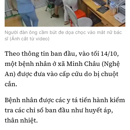
Thế giới
Gương sáng giao thông
Âm nhạc
Nhà thầu
Hậu trường sao
Sản phẩm mới
Thời sự Quốc tế
Đi ++
Mời thầu - Đấu thầu
360 độ thể thao
Tư vấn
Hồ sơ tài liệu
Người đàn ông cầm bút đe dọa chọc vào mắt nữ bác
Du lịch
Video
sĩ (Ảnh cắt từ video)
Thi viết về GTVT
Thế giới giao thông
Khám phá
Thời sự
Theo thông tin ban đầu, vào tối 14/10,
Thế giới xây dựng
một bệnh nhân ở xã Minh Châu (Nghệ
Lối sống
Khám phá
An) được đưa vào cấp cứu do bị chuột
Ẩm thực
Camera giao thông
cắn.
Cơ quan chủ quản: Bộ Xây dựng
Câu chuyện giao thông
Bệnh nhân được các y tá tiến hành kiểm
Giấy phép số: 03/GP-BVHTTDL, cấp ngày 1/4/2025.
tra các chỉ số ban đầu như huyết áp,
Giải trí - Thể thao
Tòa soạn: Số 2 Nguyễn Công Hoan, phường Giảng Võ,
thân nhiệt.
Hà Nội.