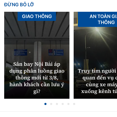
ĐỪNG BỎ LỠ
GIAO THÔNG
AN TOÀN G
THÔNG
Sân bay Nội Bài áp
dụng phân luồng giao
Truy tìm người 
thông mới từ 3/8,
quan đến vụ c
hành khách cần lưu ý
cùng xe máy
gì?
xuống kênh t