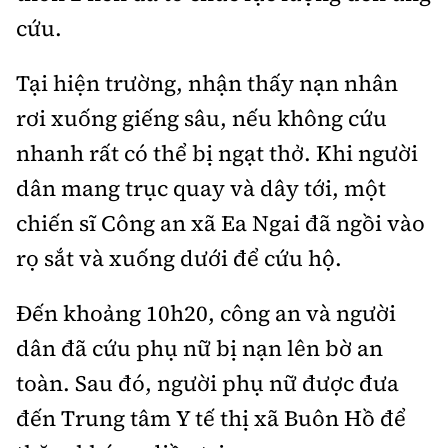
Tổng biên tập:
Nguyễn Thị Hồng Nga
cứu.
Phó Tổng biên tập:
Nguyễn Sơn Tùng,
Nguyễn Đức Thắng, La Đức Hùng
Tại hiện trường, nhận thấy nạn nhân
Hotline:
Quảng cáo và Phát hành:
rơi xuống giếng sâu, nếu không cứu
0901 514 799
0915 057 282
nhanh rất có thể bị ngạt thở. Khi người
Email:
bandoc@baoxaydung.vn
dân mang trục quay và dây tới, một
Cấm sao chép dưới mọi hình thức nếu không có sự
chiến sĩ Công an xã Ea Ngai đã ngồi vào
chấp thuận bằng văn bản.
rọ sắt và xuống dưới để cứu hộ.
Đến khoảng 10h20, công an và người
dân đã cứu phụ nữ bị nạn lên bờ an
Thông tin tòa
toàn. Sau đó, người phụ nữ được đưa
soạn
đến Trung tâm Y tế thị xã Buôn Hồ để