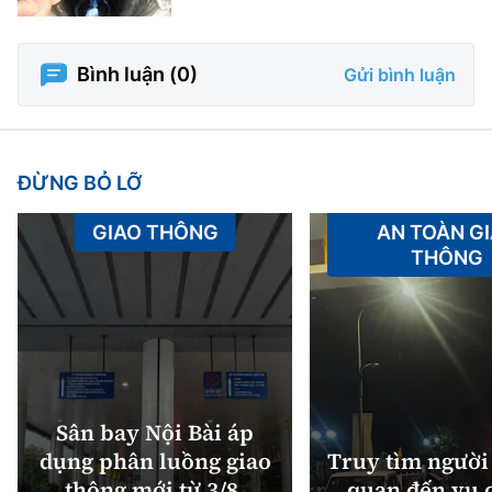
Bình luận (
0
)
Gửi bình luận
ĐỪNG BỎ LỠ
GIAO THÔNG
AN TOÀN G
THÔNG
Sân bay Nội Bài áp
dụng phân luồng giao
Truy tìm người 
thông mới từ 3/8,
quan đến vụ c