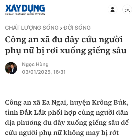
TIN BỘ XÂY DỰNG
CHẤT LƯỢNG SỐNG
ĐỜI SỐNG
Công an xã đu dây cứu người
phụ nữ bị rơi xuống giếng sâu
CHUYÊN MỤC
Ngọc Hùng
03/01/2025, 16:31
Mới nhất
Thời sự
Công an xã Ea Ngai, huyện Krông Búk,
tỉnh Đắk Lắk phối hợp cùng người dân
Chính trị
Xây dựng
địa phương đu dây xuống giếng sâu để
Xã hội
Chỉ đạo điều hành
cứu người phụ nữ không may bị rớt
Giao thông