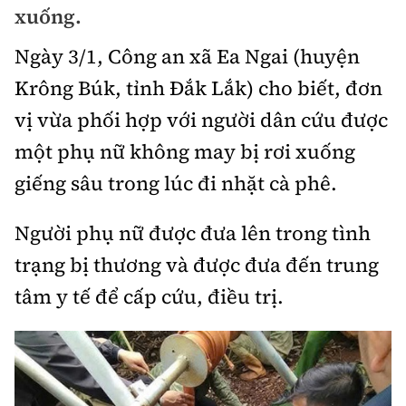
xuống.
Chuyện dọc đường
Quy hoạch kiến trúc
Quản lý
Kinh tế
Ngày 3/1, Công an xã Ea Ngai (huyện
Cải chính
Vật liệu xây dựng
Đường bộ
Thị trường
Krông Búk, tỉnh Đắk Lắk) cho biết, đơn
Pháp luật
Giám định chất lượng
vị vừa phối hợp với người dân cứu được
Hàng không
Tài chính
Thanh tra
An toàn giao thông
một phụ nữ không may bị rơi xuống
Quản lý đô thị
Đường sắt
Chứng khoán
giếng sâu trong lúc đi nhặt cà phê.
An ninh hình sự
Giao thông 24h
Chất lượng sống
Đăng kiểm
Bảo hiểm
Điều tra
Người phụ nữ được đưa lên trong tình
ATGT địa phương
Giáo dục
Văn hóa - Giải Trí
Đường sắt tốc độ cao
trạng bị thương và được đưa đến trung
Doanh nghiệp
Pháp đình
Văn hóa giao thông
Y tế
tâm y tế để cấp cứu, điều trị.
Văn hóa
Đường thủy
Thể thao
Hỏi - Đáp
Lái xe an toàn
Đời sống
Showbiz
Hàng hải
Bóng đá
Công nghệ
Chung tay vì ATGT
Lao động - Công đoàn
Điện ảnh
Đường sắt đô thị
Bình luận
Công nghệ mới