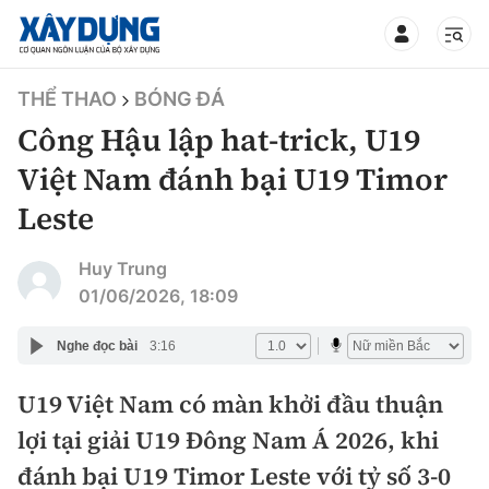
TIN BỘ XÂY DỰNG
THỂ THAO
BÓNG ĐÁ
Công Hậu lập hat-trick, U19
Việt Nam đánh bại U19 Timor
Leste
CHUYÊN MỤC
Huy Trung
Mới nhất
01/06/2026, 18:09
Thời sự
Nghe đọc bài
3:16
Chính trị
U19 Việt Nam có màn khởi đầu thuận
Xây dựng
lợi tại giải U19 Đông Nam Á 2026, khi
Xã hội
Chỉ đạo điều hành
đánh bại U19 Timor Leste với tỷ số 3-0
Giao thông