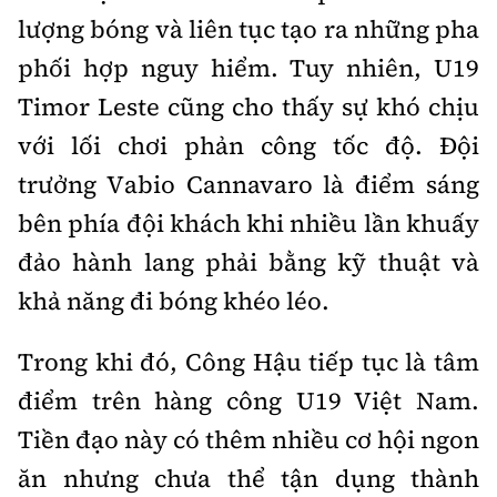
Tổng biên tập:
Nguyễn Thị Hồng Nga
lượng bóng và liên tục tạo ra những pha
Phó Tổng biên tập:
Nguyễn Sơn Tùng,
phối hợp nguy hiểm. Tuy nhiên, U19
Nguyễn Đức Thắng, La Đức Hùng
Timor Leste cũng cho thấy sự khó chịu
Hotline:
Quảng cáo và Phát hành:
với lối chơi phản công tốc độ. Đội
0901 514 799
0915 057 282
trưởng Vabio Cannavaro là điểm sáng
Email:
bandoc@baoxaydung.vn
Cấm sao chép dưới mọi hình thức nếu không có sự
bên phía đội khách khi nhiều lần khuấy
chấp thuận bằng văn bản.
đảo hành lang phải bằng kỹ thuật và
khả năng đi bóng khéo léo.
Trong khi đó, Công Hậu tiếp tục là tâm
điểm trên hàng công U19 Việt Nam.
Thông tin tòa
soạn
Tiền đạo này có thêm nhiều cơ hội ngon
ăn nhưng chưa thể tận dụng thành