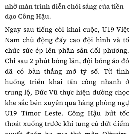
Chuyện dọc đường
nhờ màn trình diễn chói sáng của tiền
Quy hoạch kiến trúc
Quản lý
Kinh tế
đạo Công Hậu.
Cải chính
Vật liệu xây dựng
Đường bộ
Thị trường
Ngay sau tiếng còi khai cuộc, U19 Việt
Pháp luật
Giám định chất lượng
Nam chủ động đẩy cao đội hình và tổ
Hàng không
Tài chính
Thanh tra
An toàn giao thông
chức sức ép lên phần sân đối phương.
Quản lý đô thị
Đường sắt
Chứng khoán
Chỉ sau 2 phút bóng lăn, đội bóng áo đỏ
An ninh hình sự
Giao thông 24h
Chất lượng sống
Đăng kiểm
đã có bàn thắng mở tỷ số. Từ tình
Bảo hiểm
Điều tra
ATGT địa phương
huống triển khai tấn công nhanh ở
Giáo dục
Văn hóa - Giải Trí
Đường sắt tốc độ cao
Doanh nghiệp
Pháp đình
trung lộ, Đức Vũ thực hiện đường chọc
Văn hóa giao thông
Y tế
Văn hóa
Đường thủy
khe sắc bén xuyên qua hàng phòng ngự
Thể thao
Hỏi - Đáp
Lái xe an toàn
Đời sống
U19 Timor Leste. Công Hậu bứt tốc
Showbiz
Hàng hải
Bóng đá
Công nghệ
thoát xuống trước khi tung cú dứt điểm
Chung tay vì ATGT
Lao động - Công đoàn
Điện ảnh
Đường sắt đô thị
Bình luận
Công nghệ mới