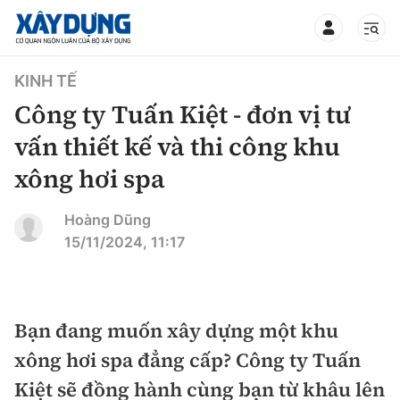
TIN BỘ XÂY DỰNG
KINH TẾ
Công ty Tuấn Kiệt - đơn vị tư
vấn thiết kế và thi công khu
xông hơi spa
CHUYÊN MỤC
Hoàng Dũng
Mới nhất
15/11/2024, 11:17
Thời sự
Chính trị
Bạn đang muốn xây dựng một khu
Xây dựng
xông hơi spa đẳng cấp? Công ty Tuấn
Xã hội
Chỉ đạo điều hành
Kiệt sẽ đồng hành cùng bạn từ khâu lên
Giao thông