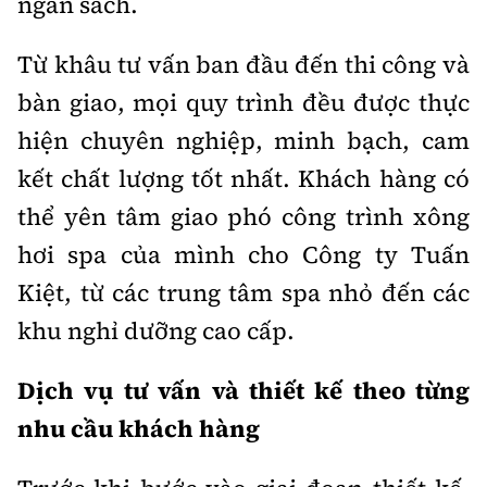
ngân sách.
Tổng biên tập:
Nguyễn Thị Hồng Nga
Phó Tổng biên tập:
Nguyễn Sơn Tùng,
Từ khâu tư vấn ban đầu đến thi công và
Nguyễn Đức Thắng, La Đức Hùng
bàn giao, mọi quy trình đều được thực
Hotline:
Quảng cáo và Phát hành:
hiện chuyên nghiệp, minh bạch, cam
0901 514 799
0915 057 282
kết chất lượng tốt nhất. Khách hàng có
Email:
bandoc@baoxaydung.vn
thể yên tâm giao phó công trình xông
Cấm sao chép dưới mọi hình thức nếu không có sự
chấp thuận bằng văn bản.
hơi spa của mình cho Công ty Tuấn
Kiệt, từ các trung tâm spa nhỏ đến các
khu nghỉ dưỡng cao cấp.
Dịch vụ tư vấn và thiết kế theo từng
Thông tin tòa
soạn
nhu cầu khách hàng