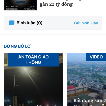
gần 22 tỷ đồng
Bình luận (
0
)
Gửi bình luận
ĐỪNG BỎ LỠ
AN TOÀN GIAO
VIDEO
THÔNG
Bất động sản 7