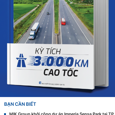
BẠN CẦN BIẾT
MIK Group khởi công dự án Imperia Sensa Park tại T