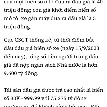
của một biển số ô tô đưa ra đấu giá là 40
Tổng biên tập:
Nguyễn Thị Hồng Nga
triệu đồng; còn giá khởi điểm biển số
Phó Tổng biên tập:
Nguyễn Sơn Tùng,
mô tô, xe gắn máy đưa ra đấu giá là 5
Nguyễn Đức Thắng, La Đức Hùng
triệu đồng.
Hotline:
Quảng cáo và Phát hành:
0901 514 799
0915 057 282
Cục CSGT thống kê, từ thời điểm bắt
Email:
bandoc@baoxaydung.vn
đầu đấu giá biển số xe (ngày 15/9/2023
Cấm sao chép dưới mọi hình thức nếu không có sự
chấp thuận bằng văn bản.
đến nay), tổng số tiền người trúng đấu
giá đã nộp ngân sách Nhà nước là hơn
9.600 tỷ đồng.
Thông tin tòa
Tài sản đấu giá được trả cao nhất là biển
soạn
số 30K - 999.99 với 75,275 tỷ đồng
nhưng sau đó khách hàng bỏ "cọc". Đến