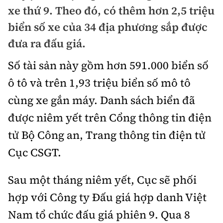
Chuyện dọc đường
xe thứ 9. Theo đó, có thêm hơn 2,5 triệu
Quy hoạch kiến trúc
Quản lý
Kinh tế
biển số xe của 34 địa phương sắp được
Cải chính
Vật liệu xây dựng
đưa ra đấu giá.
Đường bộ
Thị trường
Pháp luật
Giám định chất lượng
Số tài sản này gồm hơn 591.000 biển số
Hàng không
Tài chính
Thanh tra
ô tô và trên 1,93 triệu biển số mô tô
An toàn giao thông
Quản lý đô thị
Đường sắt
Chứng khoán
cùng xe gắn máy. Danh sách biển đã
An ninh hình sự
Giao thông 24h
Chất lượng sống
được niêm yết trên Cổng thông tin điện
Đăng kiểm
Bảo hiểm
Điều tra
ATGT địa phương
tử Bộ Công an, Trang thông tin điện tử
Giáo dục
Văn hóa - Giải Trí
Đường sắt tốc độ cao
Doanh nghiệp
Pháp đình
Cục CSGT.
Văn hóa giao thông
Y tế
Văn hóa
Đường thủy
Thể thao
Hỏi - Đáp
Sau một tháng niêm yết, Cục sẽ phối
Lái xe an toàn
Đời sống
Showbiz
Hàng hải
Bóng đá
hợp với Công ty Đấu giá hợp danh Việt
Công nghệ
Chung tay vì ATGT
Lao động - Công đoàn
Nam tổ chức đấu giá phiên 9. Qua 8
Điện ảnh
Đường sắt đô thị
Bình luận
Công nghệ mới