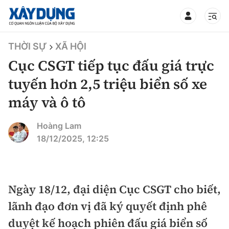
TIN BỘ XÂY DỰNG
THỜI SỰ
XÃ HỘI
Cục CSGT tiếp tục đấu giá trực
tuyến hơn 2,5 triệu biển số xe
máy và ô tô
CHUYÊN MỤC
Hoàng Lam
Mới nhất
18/12/2025, 12:25
Thời sự
Chính trị
Ngày 18/12, đại diện Cục CSGT cho biết,
Xây dựng
lãnh đạo đơn vị đã ký quyết định phê
Xã hội
Chỉ đạo điều hành
duyệt kế hoạch phiên đấu giá biển số
Giao thông