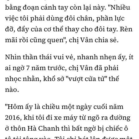
Tổng biên tập:
Nguyễn Thị Hồng Nga
bằng đoạn cánh tay còn lại này. "Nhiều
Phó Tổng biên tập:
Nguyễn Sơn Tùng,
việc tôi phải dùng đôi chân, phần lực
Nguyễn Đức Thắng, La Đức Hùng
đỡ, đẩy của cơ thể thay cho đôi tay. Rèn
Hotline:
Quảng cáo và Phát hành:
mãi rồi cũng quen", chị Vân chia sẻ.
0901 514 799
0915 057 282
Email:
bandoc@baoxaydung.vn
Nhìn thần thái vui vẻ, nhanh nhẹn ấy, ít
Cấm sao chép dưới mọi hình thức nếu không có sự
ai ngờ 7 năm trước, chị Vân đã phải
chấp thuận bằng văn bản.
nhọc nhằn, khổ sở "vượt cửa tử" thế
nào.
"Hôm ấy là chiều một ngày cuối năm
Thông tin tòa
2016, khi tôi đi xe máy từ ngõ ra đường
soạn
ở thôn Hà Chanh thì bất ngờ bị chiếc ô
tô tải tông vào. Tôi chỉ hét lên được một