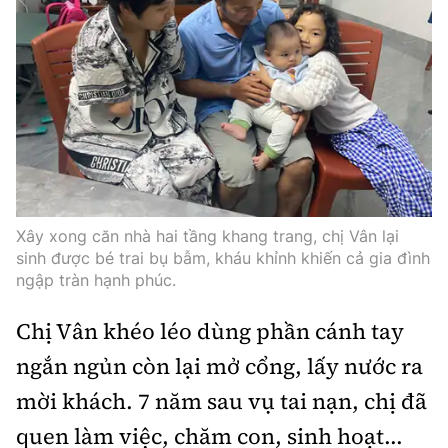
Thế giới
Gương sáng giao thông
Âm nhạc
Nhà thầu
Hậu trường sao
Sản phẩm mới
Thời sự Quốc tế
Đi ++
Mời thầu - Đấu thầu
360 độ thể thao
Tư vấn
Hồ sơ tài liệu
Du lịch
Video
Thi viết về GTVT
Thế giới giao thông
Khám phá
Thời sự
Thế giới xây dựng
Lối sống
Khám phá
Xây xong căn nhà hai tầng khang trang, chị Vân lại
sinh được bé trai bụ bẫm, kháu khỉnh khiến cả gia đình
Ẩm thực
Camera giao thông
ngập tràn hạnh phúc.
Cơ quan chủ quản: Bộ Xây dựng
Câu chuyện giao thông
Chị Vân khéo léo dùng phần cánh tay
Giấy phép số: 03/GP-BVHTTDL, cấp ngày 1/4/2025.
ngắn ngủn còn lại mở cổng, lấy nước ra
Giải trí - Thể thao
Tòa soạn: Số 2 Nguyễn Công Hoan, phường Giảng Võ,
mời khách. 7 năm sau vụ tai nạn, chị đã
Hà Nội.
quen làm việc, chăm con, sinh hoạt...