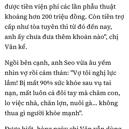
được tiền viện phí các lần phẫu thuật
khoảng hơn 200 triệu đồng. Còn tiền trợ
cấp như tòa tuyên thì từ đó đến nay,
anh ấy chưa đưa thêm khoản nào", chị
Vân kể.
Ngồi bên cạnh, anh Seo vừa âu yếm
nhìn vợ rồi cảm thán: "Vợ tôi nghị lực
lắm! Bị mất 90% sức khỏe sau vụ tai
nạn, mất luôn cả đôi tay mà chăm con,
lo việc nhà, chăn lợn, nuôi gà… không
thua gì người khỏe mạnh".
Được biết, hàng ngày chị Vân vẫn dùng