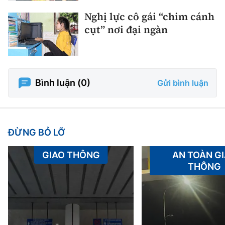
Nghị lực cô gái “chim cánh
cụt” nơi đại ngàn
Bình luận (
0
)
Gửi bình luận
ĐỪNG BỎ LỠ
GIAO THÔNG
AN TOÀN G
THÔNG