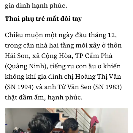
gia đình hạnh phúc.
Chuyện dọc đường
Quy hoạch kiến trúc
Quản lý
Kinh tế
Thai phụ trẻ mất đôi tay
Cải chính
Vật liệu xây dựng
Đường bộ
Thị trường
Pháp luật
Chiều muộn một ngày đầu tháng 12,
Giám định chất lượng
Hàng không
Tài chính
trong căn nhà hai tầng mới xây ở thôn
Thanh tra
An toàn giao thông
Quản lý đô thị
Hải Sơn, xã Cộng Hòa, TP Cẩm Phả
Đường sắt
Chứng khoán
An ninh hình sự
Giao thông 24h
(Quảng Ninh), tiếng ru con ầu ơ khiến
Chất lượng sống
Đăng kiểm
Bảo hiểm
Điều tra
không khí gia đình chị Hoàng Thị Vân
ATGT địa phương
Giáo dục
Văn hóa - Giải Trí
Đường sắt tốc độ cao
(SN 1994) và anh Từ Văn Seo (SN 1983)
Doanh nghiệp
Pháp đình
Văn hóa giao thông
Y tế
thật đầm ấm, hạnh phúc.
Văn hóa
Đường thủy
Thể thao
Hỏi - Đáp
Lái xe an toàn
Đời sống
Showbiz
Hàng hải
Bóng đá
Công nghệ
Chung tay vì ATGT
Lao động - Công đoàn
Điện ảnh
Đường sắt đô thị
Bình luận
Công nghệ mới