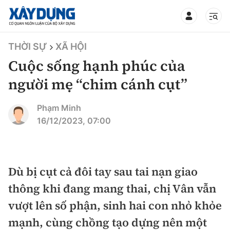
TIN BỘ XÂY DỰNG
THỜI SỰ
XÃ HỘI
Cuộc sống hạnh phúc của
người mẹ “chim cánh cụt”
CHUYÊN MỤC
Phạm Minh
16/12/2023, 07:00
Mới nhất
Thời sự
Dù bị cụt cả đôi tay sau tai nạn giao
thông khi đang mang thai, chị Vân vẫn
Chính trị
Xây dựng
vượt lên số phận, sinh hai con nhỏ khỏe
Xã hội
Chỉ đạo điều hành
mạnh, cùng chồng tạo dựng nên một
Giao thông