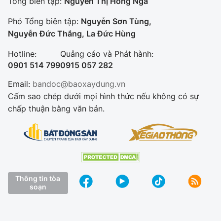
Tổng biên tập:
Nguyễn Thị Hồng Nga
Phó Tổng biên tập:
Nguyễn Sơn Tùng,
Nguyễn Đức Thắng, La Đức Hùng
Hotline:
Quảng cáo và Phát hành:
0901 514 799
0915 057 282
Email:
bandoc@baoxaydung.vn
Cấm sao chép dưới mọi hình thức nếu không có sự
chấp thuận bằng văn bản.
Thông tin tòa
soạn