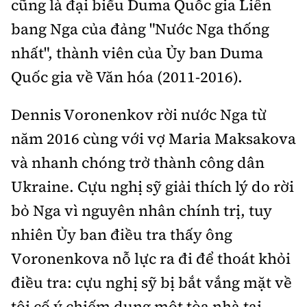
cũng là đại biểu Duma Quốc gia Liên
bang Nga của đảng "Nước Nga thống
nhất", thành viên của Ủy ban Duma
Quốc gia về Văn hóa (2011-2016).
Dennis Voronenkov rời nước Nga từ
năm 2016 cùng với vợ Maria Maksakova
và nhanh chóng trở thành công dân
Ukraine. Cựu nghị sỹ giải thích lý do rời
bỏ Nga vì nguyên nhân chính trị, tuy
nhiên Ủy ban điều tra thấy ông
Voronenkova nỗ lực ra đi để thoát khỏi
điều tra: cựu nghị sỹ bị bắt vắng mặt về
tội cố ý chiếm dụng một tòa nhà tại