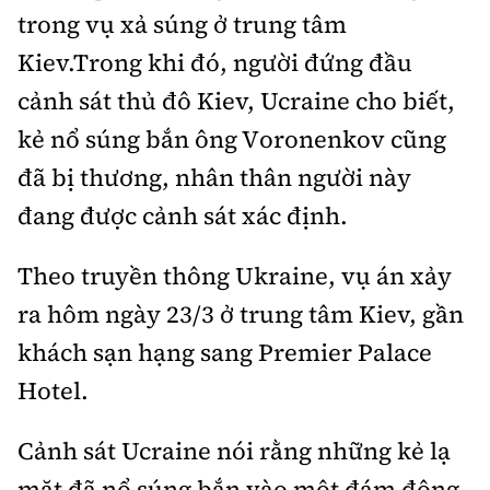
Thế giới
Gương sáng giao thông
trong vụ xả súng ở trung tâm
Âm nhạc
Nhà thầu
Hậu trường sao
Sản phẩm mới
Kiev.Trong khi đó, người đứng đầu
Thời sự Quốc tế
Đi ++
Mời thầu - Đấu thầu
cảnh sát thủ đô Kiev, Ucraine cho biết,
360 độ thể thao
Tư vấn
Hồ sơ tài liệu
Du lịch
kẻ nổ súng bắn ông Voronenkov cũng
Video
Thi viết về GTVT
Thế giới giao thông
đã bị thương, nhân thân người này
Khám phá
Thời sự
đang được cảnh sát xác định.
Thế giới xây dựng
Lối sống
Khám phá
Theo truyền thông Ukraine, vụ án xảy
Ẩm thực
Camera giao thông
ra hôm ngày 23/3 ở trung tâm Kiev, gần
Cơ quan chủ quản: Bộ Xây dựng
khách sạn hạng sang Premier Palace
Câu chuyện giao thông
Giấy phép số: 03/GP-BVHTTDL, cấp ngày 1/4/2025.
Hotel.
Giải trí - Thể thao
Tòa soạn: Số 2 Nguyễn Công Hoan, phường Giảng Võ,
Cảnh sát Ucraine nói rằng những kẻ lạ
Hà Nội.
mặt đã nổ súng bắn vào một đám đông