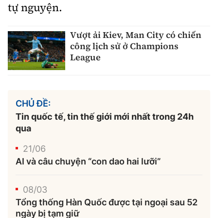
tự nguyện.
Vượt ải Kiev, Man City có chiến
công lịch sử ở Champions
League
CHỦ ĐỀ:
Tin quốc tế, tin thế giới mới nhất trong 24h
qua
21/06
AI và câu chuyện “con dao hai lưỡi”
08/03
Tổng thống Hàn Quốc được tại ngoại sau 52
ngày bị tạm giữ