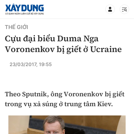
TIN BỘ XÂY DỰNG
THẾ GIỚI
Cựu đại biểu Duma Nga
Voronenkov bị giết ở Ucraine
CHUYÊN MỤC
23/03/2017, 19:55
Mới nhất
Theo Sputnik, ông Voronenkov bị giết
Thời sự
trong vụ xả súng ở trung tâm Kiev.
Chính trị
Xây dựng
Xã hội
Chỉ đạo điều hành
Giao thông