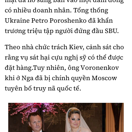
Tổng biên tập:
Nguyễn Thị Hồng Nga
có nhiều doanh nhân. Tổng thống
Phó Tổng biên tập:
Nguyễn Sơn Tùng,
Ukraine Petro Poroshenko đã khẩn
Nguyễn Đức Thắng, La Đức Hùng
trương triệu tập người đứng đầu SBU.
Hotline:
Quảng cáo và Phát hành:
0901 514 799
0915 057 282
Theo nhà chức trách Kiev, cảnh sát cho
Email:
bandoc@baoxaydung.vn
rằng vụ sát hại cựu nghị sỹ có thể được
Cấm sao chép dưới mọi hình thức nếu không có sự
chấp thuận bằng văn bản.
đặt hàng.Tuy nhiên, ông Voronenkov
khi ở Nga đã bị chính quyền Moscow
tuyên bố truy nã quốc tế.
Thông tin tòa
soạn