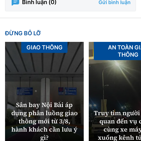
Bình luận (
0
)
Gửi bình luận
ĐỪNG BỎ LỠ
GIAO THÔNG
AN TOÀN G
THÔNG
Sân bay Nội Bài áp
dụng phân luồng giao
Truy tìm người 
thông mới từ 3/8,
quan đến vụ c
hành khách cần lưu ý
cùng xe máy
gì?
xuống kênh t