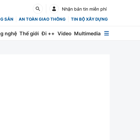
Nhận bản tin miễn phí
NG SẢN
AN TOÀN GIAO THÔNG
TIN BỘ XÂY DỰNG
g nghệ
Thế giới
Đi ++
Video
Multimedia
Multimedia
Special
Emagazine
Photo
Infographic
English
Các chuyên trang