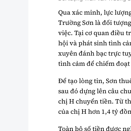
Qua xác minh, lực lượn
Trường Sơn là đối tượng
việc. Tại cơ quan điều 
hội và phát sinh tình c
xuyên đánh bạc trực tuy
tình cảm để chiếm đoạt 
Để tạo lòng tin, Sơn thuê
sau đó dựng lên câu chu
chị H chuyển tiền. Từ t
của chị H hơn 1,4 tỷ đồ
Toàn bộ số tiền được n