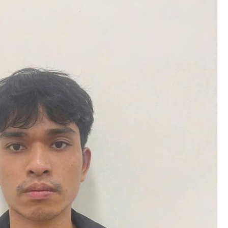
Bình luận
Sản phẩm mới
Hậu trường sao
AI
360 độ thể thao
Tư vấn
Video
Thời sự
Khám phá
Camera giao thông
Câu chuyện giao thông
Lăng kính xây dựng
Giải trí - Thể thao