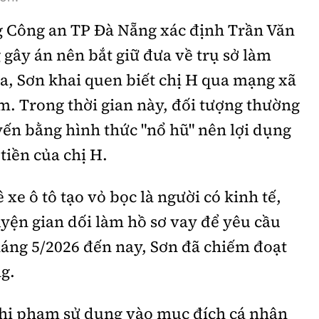
g Công an TP Đà Nẵng xác định Trần Văn
 gây án nên bắt giữ đưa về trụ sở làm
tra, Sơn khai quen biết chị H qua mạng xã
ảm. Trong thời gian này, đối tượng thường
ến bằng hình thức "nổ hũ" nên lợi dụng
tiền của chị H.
 xe ô tô tạo vỏ bọc là người có kinh tế,
yện gian dối làm hồ sơ vay để yêu cầu
háng 5/2026 đến nay, Sơn đã chiếm đoạt
ng.
ghi phạm sử dụng vào mục đích cá nhân