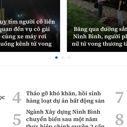
uy tìm người có liên
quan đến vụ cô gái
Băng qua đường sắt
cùng xe máy rơi
Ninh Bình, người p
uống kênh tử vong
nữ tử vong thương 
ì
Tháo gỡ khó khăn, hồi sinh
ọc
hàng loạt dự án bất động sản
Ngành Xây dựng Ninh Bình
chuyển biến sau một năm
thực hiện chính quyền 2 cấp