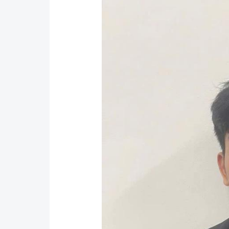
Y tế
Showbiz
Đời sống
Điện ảnh
Lao động - Công đoàn
Âm nhạc
Thế giới
Đi ++
Thời sự Quốc tế
Du lịch
Hồ sơ tài liệu
Khám phá
Thế giới giao thông
Lối sống
Thế giới xây dựng
Ẩm thực