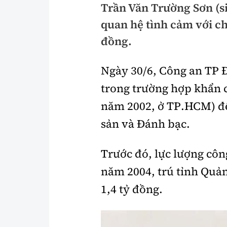
Trần Văn Trường Sơn (s
Pháp luật
An toàn giao t
quan hệ tình cảm với ch
Thanh tra
Giao thông 24
đồng.
An ninh hình sự
ATGT địa phươ
Ngày 30/6, Công an TP Đ
Điều tra
Văn hóa giao t
trong trường hợp khẩn 
Pháp đình
Lái xe an toàn
năm 2002, ở TP.HCM) để
sản và Đánh bạc.
Hỏi - Đáp
Chung tay vì A
Gương sáng gi
xem thêm
Trước đó, lực lượng côn
năm 2004, trú tỉnh Quản
1,4 tỷ đồng.
Chất lượng sống
Văn hóa - Giải T
Giáo dục
Văn hóa