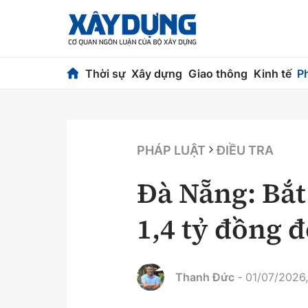
Thời sự
Xây dựng
Giao thông
Kinh tế
P
Thời sự
Xây dựng
Chính trị
Chỉ đạo điều h
PHÁP LUẬT
ĐIỀU TRA
Xã hội
Quy hoạch kiến
Đà Nẵng: Bắt
Chuyện dọc đường
Vật liệu xây dự
1,4 tỷ đồng 
Cải chính
Giám định chất
Quản lý đô thị
Thanh Đức
01/07/2026,
-