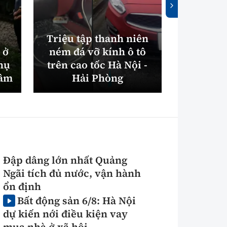
Triệu tập thanh niên
 ở
ném đá vỡ kính ô tô
Bắc Nin
hụ
trên cao tốc Hà Nội -
máy xử
tâm
Hải Phòng
điện gần
Đập dâng lớn nhất Quảng
Ngãi tích đủ nước, vận hành
ổn định
Bất động sản 6/8: Hà Nội
dự kiến nới điều kiện vay