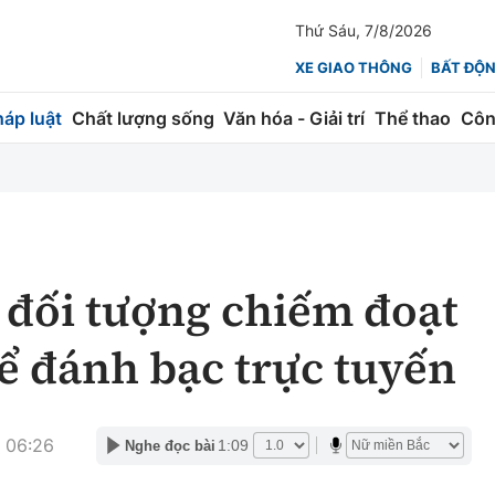
Thứ Sáu, 7/8/2026
XE GIAO THÔNG
BẤT ĐỘ
háp luật
Chất lượng sống
Văn hóa - Giải trí
Thể thao
Côn
Giao thông
Kinh tế
ành
Quản lý
Thị trường
 trúc
Đường bộ
Tài chính
 đối tượng chiếm đoạt
ng
Hàng không
Chứng khoán
để đánh bạc trực tuyến
 lượng
Đường sắt
Bảo hiểm
Đường sắt tốc độ cao
Doanh nghiệp
 06:26
1:09
Nghe đọc bài
Đăng kiểm
xem thêm