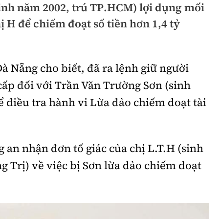
inh năm 2002, trú TP.HCM) lợi dụng mối
hông
Đường thủy
ị H để chiếm đoạt số tiền hơn 1,4 tỷ
h
Hàng hải
ng
Đường sắt đô thị
à Nẵng cho biết, đã ra lệnh giữ người
hông
Nhà thầu
cấp đối với Trần Văn Trường Sơn (sinh
Mời thầu - Đấu thầu
 điều tra hành vi Lừa đảo chiếm đoạt tài
TGT
Thi viết về Ngành
ao thông
g an nhận đơn tố giác của chị L.T.H (sinh
g Trị) về việc bị Sơn lừa đảo chiếm đoạt
rí
Thể thao
Công nghệ
Bóng đá
Công nghệ mới