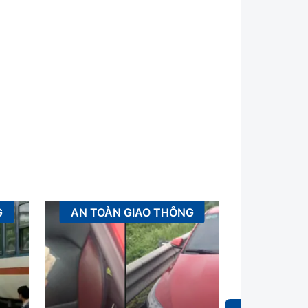
G
AN TOÀN GIAO THÔNG
XÂ