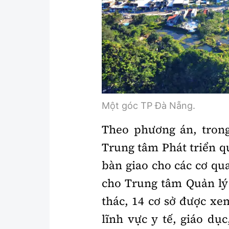
Y tế
Showbiz
Đời sống
Điện ảnh
Lao động - Công đoàn
Âm nhạc
Thế giới
Đi ++
Thời sự Quốc tế
Du lịch
Một góc TP Đà Nẵng.
Hồ sơ tài liệu
Khám phá
Theo phương án, trong
Thế giới giao thông
Lối sống
Trung tâm Phát triển q
bàn giao cho các cơ qu
Thế giới xây dựng
Ẩm thực
cho Trung tâm Quản lý 
thác, 14 cơ sở được xe
lĩnh vực y tế, giáo dụ