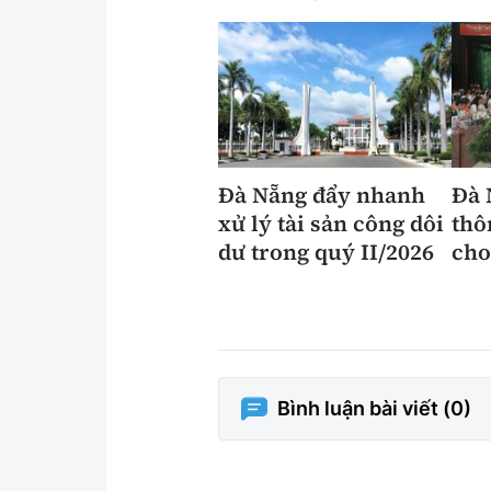
Đà Nẵng đẩy nhanh
Đà 
xử lý tài sản công dôi
thô
dư trong quý II/2026
cho
Bình luận bài viết (
0
)