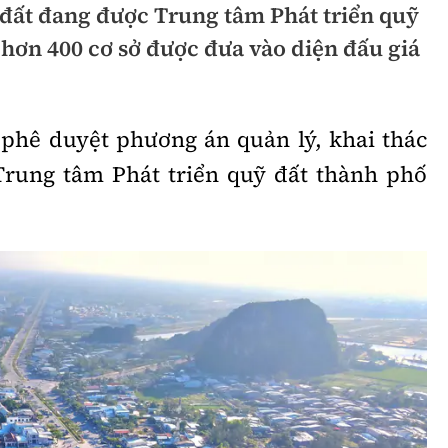
 đất đang được Trung tâm Phát triển quỹ
hông
Đường thủy
 hơn 400 cơ sở được đưa vào diện đấu giá
h
Hàng hải
ng
Đường sắt đô thị
phê duyệt phương án quản lý, khai thác
hông
Nhà thầu
Trung tâm Phát triển quỹ đất thành phố
Mời thầu - Đấu thầu
TGT
Thi viết về Ngành
ao thông
rí
Thể thao
Công nghệ
Bóng đá
Công nghệ mới