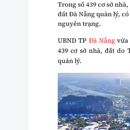
Trong số 439 cơ sở nhà,
Pháp luật
An toàn giao t
đất Đà Nẵng quản lý, có
Thanh tra
Giao thông 24
nguyên trạng.
An ninh hình sự
ATGT địa phươ
UBND TP
Đà Nẵng
vừa 
Điều tra
Văn hóa giao t
439 cơ sở nhà, đất do 
Pháp đình
Lái xe an toàn
quản lý.
Hỏi - Đáp
Chung tay vì A
Gương sáng gi
xem thêm
Chất lượng sống
Văn hóa - Giải T
Giáo dục
Văn hóa