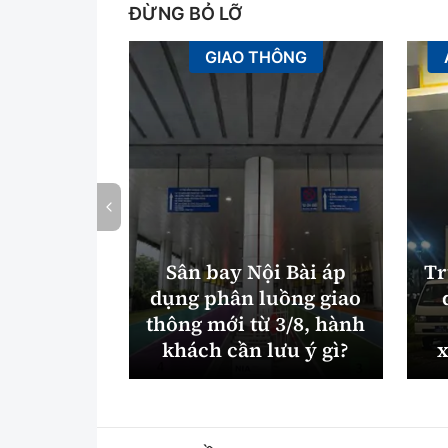
ĐỪNG BỎ LỠ
GIAO THÔNG
Sân bay Nội Bài áp
Tr
dụng phân luồng giao
thông mới từ 3/8, hành
khách cần lưu ý gì?
x