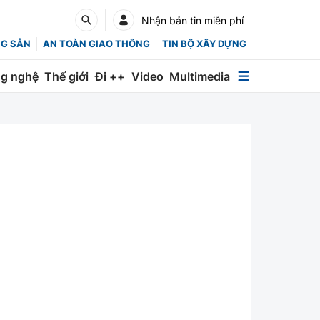
Nhận bản tin miễn phí
NG SẢN
AN TOÀN GIAO THÔNG
TIN BỘ XÂY DỰNG
g nghệ
Thế giới
Đi ++
Video
Multimedia
Multimedia
Special
Emagazine
Photo
Infographic
English
Các chuyên trang