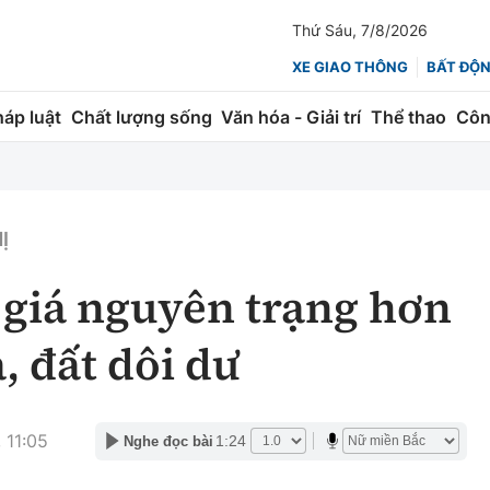
Thứ Sáu, 7/8/2026
XE GIAO THÔNG
BẤT ĐỘ
háp luật
Chất lượng sống
Văn hóa - Giải trí
Thể thao
Côn
Giao thông
Kinh tế
ành
Quản lý
Thị trường
Ị
 trúc
Đường bộ
Tài chính
giá nguyên trạng hơn
ng
Hàng không
Chứng khoán
, đất dôi dư
 lượng
Đường sắt
Bảo hiểm
Đường sắt tốc độ cao
Doanh nghiệp
 11:05
1:24
Nghe đọc bài
Đăng kiểm
xem thêm