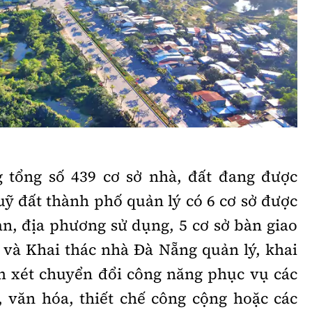
Bình luận
Sản phẩm mới
Hậu trường sao
AI
360 độ thể thao
Tư vấn
Video
Thời sự
Khám phá
 tổng số 439 cơ sở nhà, đất đang được
Camera giao thông
uỹ đất thành phố quản lý có 6 cơ sở được
an, địa phương sử dụng, 5 cơ sở bàn giao
Câu chuyện giao thông
và Khai thác nhà Đà Nẵng quản lý, khai
Lăng kính xây dựng
m xét chuyển đổi công năng phục vụ các
Giải trí - Thể thao
c, văn hóa, thiết chế công cộng hoặc các