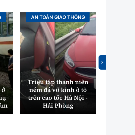
G
AN TOÀN GIAO THÔNG
XÂ
Triệu tập thanh niên
 ở
ném đá vỡ kính ô tô
Bắc Nin
hụ
trên cao tốc Hà Nội -
máy xử
tâm
Hải Phòng
điện gần