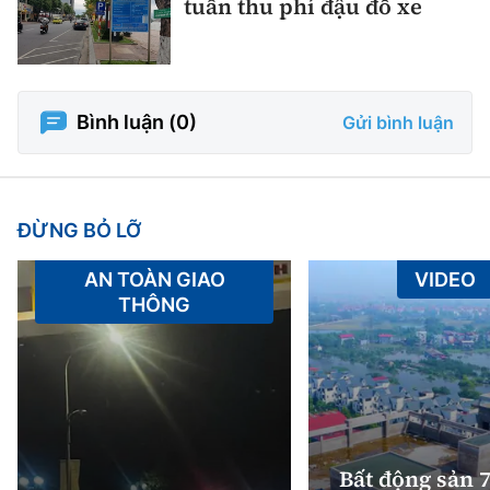
tuần thu phí đậu đỗ xe
Bình luận (
0
)
Gửi bình luận
ĐỪNG BỎ LỠ
AN TOÀN GIAO
VIDEO
THÔNG
Bất động sản 7