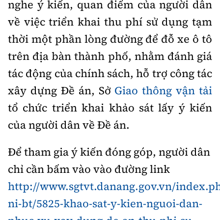
nghe ý kiến, quan điểm của người dân
Thế giới
Gương sáng giao thông
Âm nhạc
Nhà thầu
Hậu trường sao
về việc triển khai thu phí sử dụng tạm
Sản phẩm mới
Thời sự Quốc tế
Đi ++
thời một phần lòng đường để đỗ xe ô tô
Mời thầu - Đấu thầu
360 độ thể thao
Tư vấn
Hồ sơ tài liệu
trên địa bàn thành phố, nhằm đánh giá
Du lịch
Video
Thi viết về GTVT
tác động của chính sách, hỗ trợ công tác
Thế giới giao thông
Khám phá
Thời sự
xây dựng Đề án, Sở
Giao thông vận tải
Thế giới xây dựng
tổ chức triển khai khảo sát lấy ý kiến
Lối sống
Khám phá
của người dân về Đề án.
Ẩm thực
Camera giao thông
Để tham gia ý kiến đóng góp, người dân
Cơ quan chủ quản: Bộ Xây dựng
Câu chuyện giao thông
chỉ cần bấm vào vào đường link
Giấy phép số: 03/GP-BVHTTDL, cấp ngày 1/4/2025.
http://www.sgtvt.danang.gov.vn/index.ph
Giải trí - Thể thao
Tòa soạn: Số 2 Nguyễn Công Hoan, phường Giảng Võ, H
ni-bt/5825-khao-sat-y-kien-nguoi-dan-
Tổng biên tập:
Nguyễn Thị Hồng Nga