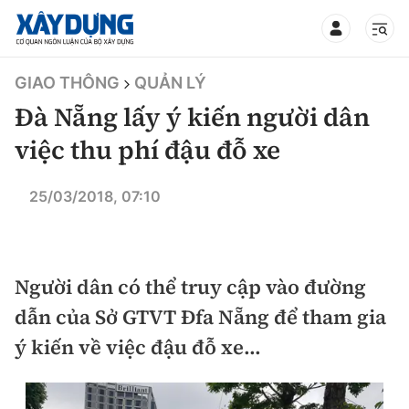
TIN BỘ XÂY DỰNG
GIAO THÔNG
QUẢN LÝ
Đà Nẵng lấy ý kiến người dân
việc thu phí đậu đỗ xe
CHUYÊN MỤC
25/03/2018, 07:10
Mới nhất
Người dân có thể truy cập vào đường
Thời sự
dẫn của Sở GTVT Đfa Nẵng để tham gia
Chính trị
Xây dựng
ý kiến về việc đậu đỗ xe...
Xã hội
Chỉ đạo điều hành
Giao thông