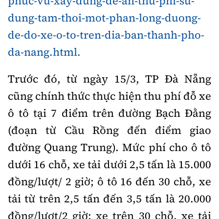
phuc-vu-xay-dung-de-an-thu-phi-su-
Phó Tổng biên tập:
Nguyễn Sơn Tùng,
dung-tam-thoi-mot-phan-long-duong-
Nguyễn Đức Thắng, La Đức Hùng
de-do-xe-o-to-tren-dia-ban-thanh-pho-
Hotline:
Quảng cáo và Phát hành:
da-nang.html.
0901 514 799
0915 057 282
Email:
bandoc@baoxaydung.vn
Trước đó, từ ngày 15/3, TP Đà Nẵng
Cấm sao chép dưới mọi hình thức nếu không có sự chấp
cũng chính thức thực hiện thu phí đỗ xe
bằng văn bản.
ô tô tại 7 điểm trên đường Bạch Đằng
(đoạn từ Cầu Rồng đến điểm giao
đường Quang Trung). Mức phí cho ô tô
dưới 16 chỗ, xe tải dưới 2,5 tấn là 15.000
Thông tin tòa
soạn
đồng/lượt/ 2 giờ; ô tô 16 đến 30 chỗ, xe
tải từ trên 2,5 tấn đến 3,5 tấn là 20.000
đồng/lượt/2 giờ; xe trên 30 chỗ, xe tải