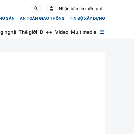
Nhận bản tin miễn phí
NG SẢN
AN TOÀN GIAO THÔNG
TIN BỘ XÂY DỰNG
g nghệ
Thế giới
Đi ++
Video
Multimedia
Multimedia
Special
Emagazine
Photo
Infographic
English
Các chuyên trang