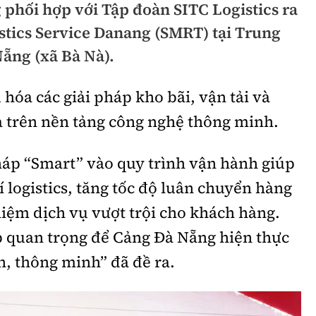
 phối hợp với Tập đoàn SITC Logistics ra
hông
Đường thủy
stics Service Danang (SMRT) tại Trung
h
Hàng hải
ẵng (xã Bà Nà).
ng
Đường sắt đô thị
hóa các giải pháp kho bãi, vận tải và
hông
Nhà thầu
 trên nền tảng công nghệ thông minh.
Mời thầu - Đấu thầu
pháp “Smart” vào quy trình vận hành giúp
TGT
Thi viết về Ngành
 logistics, tăng tốc độ luân chuyển hàng
ao thông
hiệm dịch vụ vượt trội cho khách hàng.
 quan trọng để Cảng Đà Nẵng hiện thực
, thông minh” đã đề ra.
rí
Thể thao
Công nghệ
Bóng đá
Công nghệ mới