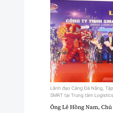
Y tế
Showbiz
Đời sống
Điện ảnh
Lao động - Công đoàn
Âm nhạc
Thế giới
Đi ++
Thời sự Quốc tế
Du lịch
Hồ sơ tài liệu
Khám phá
Thế giới giao thông
Lối sống
Thế giới xây dựng
Ẩm thực
Lãnh đạo Cảng Đà Nẵng, Tập 
SMRT tại Trung tâm Logistic
Ông Lê Hồng Nam, Chủ 