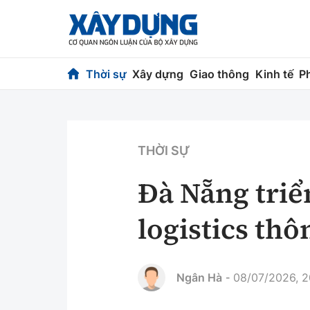
Thời sự
Xây dựng
Giao thông
Kinh tế
P
Thời sự
Xây dựng
Chính trị
Chỉ đạo điều h
THỜI SỰ
Xã hội
Quy hoạch kiến
Đà Nẵng triể
Chuyện dọc đường
Vật liệu xây dự
logistics th
Cải chính
Giám định chất
Quản lý đô thị
Ngân Hà
08/07/2026, 2
-