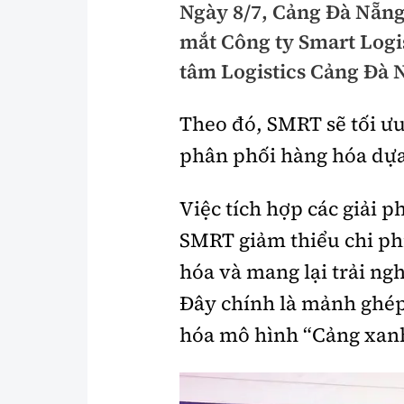
Ngày 8/7, Cảng Đà Nẵng
Pháp luật
An toàn giao t
mắt Công ty Smart Logi
Thanh tra
Giao thông 24
tâm Logistics Cảng Đà N
An ninh hình sự
ATGT địa phươ
Theo đó, SMRT sẽ tối ưu 
Điều tra
Văn hóa giao t
phân phối hàng hóa dựa
Pháp đình
Lái xe an toàn
Việc tích hợp các giải 
Hỏi - Đáp
Chung tay vì A
SMRT giảm thiểu chi phí
Gương sáng gi
xem thêm
hóa và mang lại trải ng
Đây chính là mảnh ghép
hóa mô hình “Cảng xanh
Chất lượng sống
Văn hóa - Giải T
Giáo dục
Văn hóa