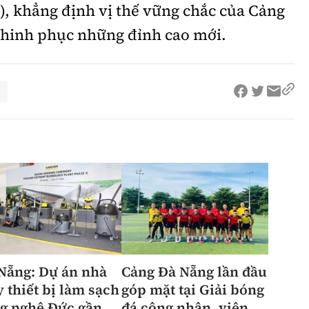
6), khẳng định vị thế vững chắc của Cảng
 chinh phục những đỉnh cao mới.
Nẵng: Dự án nhà
Cảng Đà Nẵng lần đầu
 thiết bị làm sạch
góp mặt tại Giải bóng
g nghệ Đức gần
đá công nhân, viên