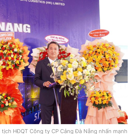
 tịch HĐQT Công ty CP Cảng Đà Nẵng nhấn mạnh