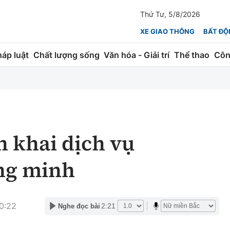
Thứ Tư, 5/8/2026
XE GIAO THÔNG
BẤT ĐỘ
háp luật
Chất lượng sống
Văn hóa - Giải trí
Thể thao
Côn
Giao thông
Kinh tế
ành
Quản lý
Thị trường
 trúc
Đường bộ
Tài chính
n khai dịch vụ
ng
Hàng không
Chứng khoán
ông minh
 lượng
Đường sắt
Bảo hiểm
Đường sắt tốc độ cao
Doanh nghiệp
0:22
2:21
Nghe đọc bài
Đăng kiểm
xem thêm