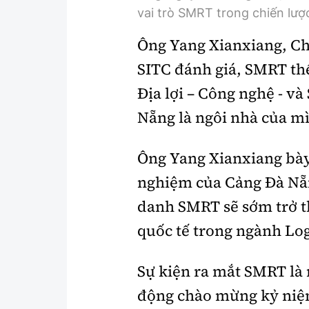
vai trò SMRT trong chiến lược
Ông Yang Xianxiang, Ch
SITC đánh giá, SMRT thể
Địa lợi – Công nghệ - và
Nẵng là ngôi nhà của m
Ông Yang Xianxiang bày
nghiệm của Cảng Đà Nẵn
danh SMRT sẽ sớm trở t
quốc tế trong ngành
Log
Sự kiện ra mắt SMRT là
động chào mừng kỷ niệ