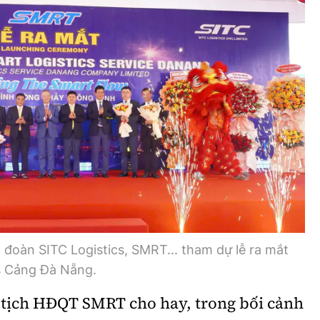
Bình luận
Sản phẩm mới
Hậu trường sao
AI
360 độ thể thao
Tư vấn
Video
Thời sự
Khám phá
Camera giao thông
Câu chuyện giao thông
đoàn SITC Logistics, SMRT... tham dự lễ ra mắt
Lăng kính xây dựng
s Cảng Đà Nẵng.
Giải trí - Thể thao
tịch HĐQT SMRT cho hay, trong bối cảnh