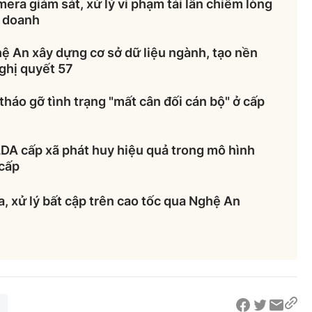
era giám sát, xử lý vi phạm tái lấn chiếm lòng
h doanh
ệ An xây dựng cơ sở dữ liệu ngành, tạo nền
ghị quyết 57
tháo gỡ tình trạng "mất cân đối cán bộ" ở cấp
DA cấp xã phát huy hiệu quả trong mô hình
 cấp
a, xử lý bất cập trên cao tốc qua Nghệ An