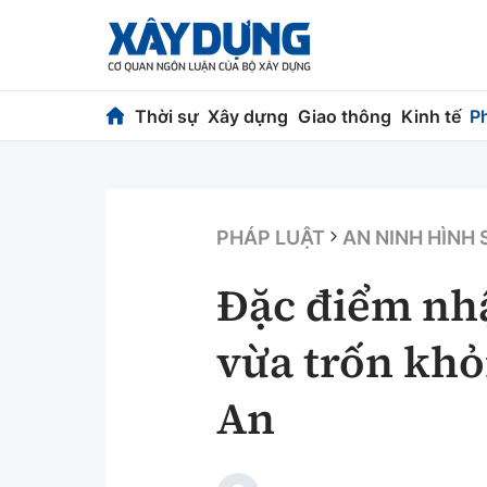
Thời sự
Xây dựng
Giao thông
Kinh tế
P
Thời sự
Xây dựng
Chính trị
Chỉ đạo điều h
PHÁP LUẬT
AN NINH HÌNH
Xã hội
Quy hoạch kiến
Đặc điểm nh
Chuyện dọc đường
Vật liệu xây dự
vừa trốn khỏi
Cải chính
Giám định chất
An
Quản lý đô thị