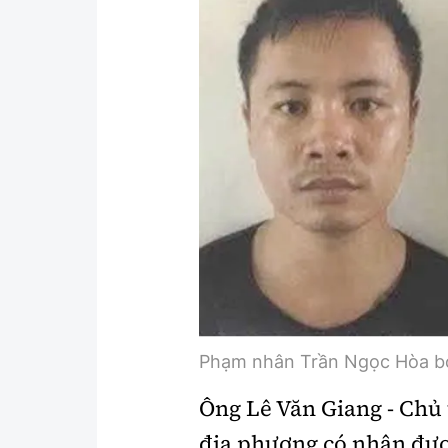
Y tế
Showbiz
Đời sống
Điện ảnh
Lao động - Công đoàn
Âm nhạc
Thế giới
Đi ++
Thời sự Quốc tế
Du lịch
Hồ sơ tài liệu
Khám phá
Thế giới giao thông
Lối sống
Thế giới xây dựng
Ẩm thực
Phạm nhân Trần Ngọc Hòa bỏ 
Ông Lê Văn Giang - Chủ
địa phương có nhận đư