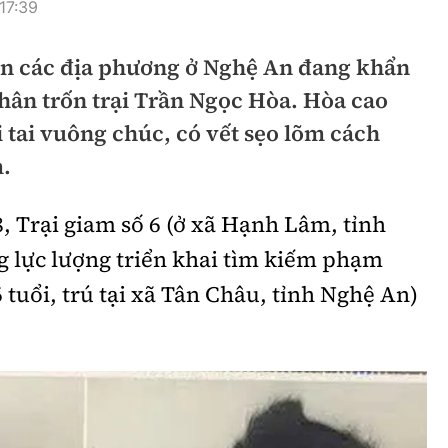
17:39
hông
Đường thủy
 an các địa phương ở Nghệ An đang khẩn
h
Hàng hải
hân trốn trại Trần Ngọc Hòa. Hòa cao
ng
Đường sắt đô thị
 tai vuông chúc, có vết sẹo lõm cách
hông
Nhà thầu
.
Mời thầu - Đấu thầu
, Trại giam số 6 (ở xã Hạnh Lâm, tỉnh
TGT
Thi viết về Ngành
 lực lượng triển khai tìm kiếm phạm
ao thông
tuổi, trú tại xã Tân Châu, tỉnh Nghệ An)
rí
Thể thao
Công nghệ
Bóng đá
Công nghệ mới