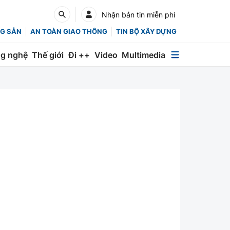
Nhận bản tin miễn phí
G SẢN
AN TOÀN GIAO THÔNG
TIN BỘ XÂY DỰNG
g nghệ
Thế giới
Đi ++
Video
Multimedia
Multimedia
Special
Emagazine
Photo
Infographic
English
Các chuyên trang