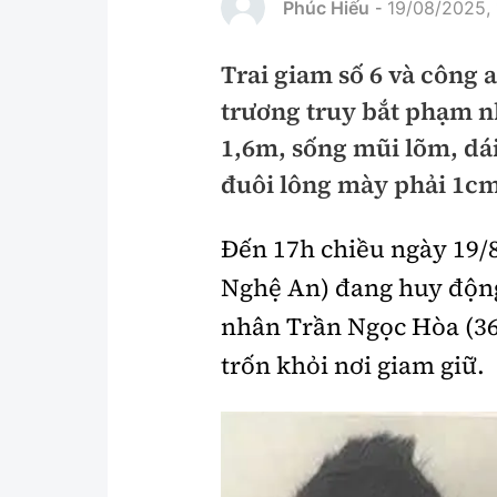
Phúc Hiếu
19/08/2025, 
-
Pháp luật
An toàn giao t
Trai giam số 6 và công
Thanh tra
Giao thông 24
trương truy bắt phạm n
An ninh hình sự
ATGT địa phươ
1,6m, sống mũi lõm, dái
Điều tra
Văn hóa giao t
đuôi lông mày phải 1cm
Pháp đình
Lái xe an toàn
Đến 17h chiều ngày 19/8
Hỏi - Đáp
Chung tay vì A
Nghệ An) đang huy động
Gương sáng gi
nhân Trần Ngọc Hòa (36 
xem thêm
trốn khỏi nơi giam giữ.
Chất lượng sống
Văn hóa - Giải T
Giáo dục
Văn hóa