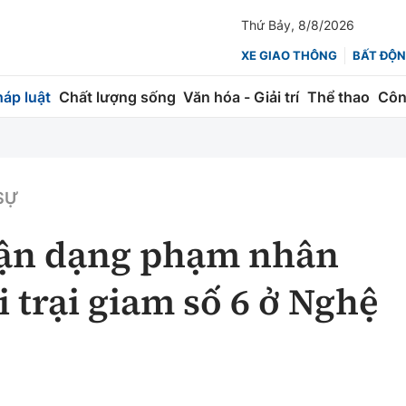
Thứ Bảy, 8/8/2026
XE GIAO THÔNG
BẤT ĐỘN
háp luật
Chất lượng sống
Văn hóa - Giải trí
Thể thao
Côn
Giao thông
Kinh tế
ành
Quản lý
Thị trường
 SỰ
 trúc
Đường bộ
Tài chính
ận dạng phạm nhân
ng
Hàng không
Chứng khoán
 trại giam số 6 ở Nghệ
 lượng
Đường sắt
Bảo hiểm
Đường sắt tốc độ cao
Doanh nghiệp
Đăng kiểm
xem thêm