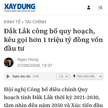
TIN BỘ XÂY DỰNG
KINH TẾ
TÀI CHÍNH
Đắk Lắk công bố quy hoạch,
kêu gọi hơn 1 triệu tỷ đồng vốn
đầu tư
CHUYÊN MỤC
Ngọc Hùng
Mới nhất
27/06/2026, 13:37
Thời sự
Nghe đọc bài
5:48
Chính trị
Hội nghị Công bố điều chỉnh Quy
Xây dựng
hoạch tỉnh Đắk Lắk thời kỳ 2021-2030,
Xã hội
Chỉ đạo điều hành
tầm nhìn đến năm 2050 và Xúc tiến đầu
Giao thông