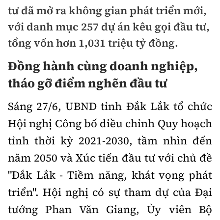
Chuyện dọc đường
tư đã mở ra không gian phát triển mới,
Quy hoạch kiến trúc
Quản lý
Kinh tế
với danh mục 257 dự án kêu gọi đầu tư,
Cải chính
Vật liệu xây dựng
tổng vốn hơn 1,031 triệu tỷ đồng.
Đường bộ
Thị trường
Pháp luật
Giám định chất lượng
Đồng hành cùng doanh nghiệp,
Hàng không
Tài chính
Thanh tra
tháo gỡ điểm nghẽn đầu tư
An toàn giao thông
Quản lý đô thị
Đường sắt
Chứng khoán
An ninh hình sự
Giao thông 24h
Sáng 27/6, UBND tỉnh Đắk Lắk tổ chức
Chất lượng sống
Đăng kiểm
Bảo hiểm
Hội nghị Công bố điều chỉnh Quy hoạch
Điều tra
ATGT địa phương
Giáo dục
Văn hóa - Giải Trí
tỉnh thời kỳ 2021-2030, tầm nhìn đến
Đường sắt tốc độ cao
Doanh nghiệp
Pháp đình
Văn hóa giao thông
năm 2050 và Xúc tiến đầu tư với chủ đề
Y tế
Văn hóa
Đường thủy
Thể thao
Hỏi - Đáp
"Đắk Lắk - Tiềm năng, khát vọng phát
Lái xe an toàn
Đời sống
Showbiz
Hàng hải
triển". Hội nghị có sự tham dự của Đại
Bóng đá
Công nghệ
Chung tay vì ATGT
Lao động - Công đoàn
tướng Phan Văn Giang, Ủy viên Bộ
Điện ảnh
Đường sắt đô thị
Bình luận
Công nghệ mới