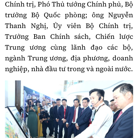
Chính trị, Phó Thủ tướng Chính phủ, Bộ
Thế giới
Gương sáng giao thông
Âm nhạc
Nhà thầu
Hậu trường sao
trưởng Bộ Quốc phòng; ông Nguyễn
Sản phẩm mới
Thời sự Quốc tế
Đi ++
Thanh Nghị, Ủy viên Bộ Chính trị,
Mời thầu - Đấu thầu
360 độ thể thao
Tư vấn
Hồ sơ tài liệu
Trưởng Ban Chính sách, Chiến lược
Du lịch
Video
Thi viết về GTVT
Trung ương cùng lãnh đạo các bộ,
Thế giới giao thông
Khám phá
Thời sự
ngành Trung ương, địa phương, doanh
Thế giới xây dựng
Lối sống
nghiệp, nhà đầu tư trong và ngoài nước.
Khám phá
Ẩm thực
Camera giao thông
Cơ quan chủ quản: Bộ Xây dựng
Câu chuyện giao thông
Giấy phép số: 03/GP-BVHTTDL, cấp ngày 1/4/2025.
Giải trí - Thể thao
Tòa soạn: Số 2 Nguyễn Công Hoan, phường Giảng Võ,
Hà Nội.