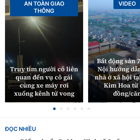
AN TOÀN GIAO
VIDEO
THÔNG
Bất động sản 7
Truy tìm người có liên
Nội hướng dẫ
quan đến vụ cô gái
nhà ở xã hội tạ
cùng xe máy rơi
Kim Hoa từ 
xuống kênh tử vong
đồng/că
ĐỌC NHIỀU