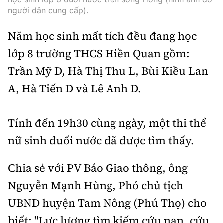
Tổng biên tập:
Nguyễn Thị Hồng Nga
người dân cung cấp).
Phó Tổng biên tập:
Nguyễn Sơn Tùng,
Năm học sinh mất tích đều đang học
Nguyễn Đức Thắng, La Đức Hùng
lớp 8 trường THCS Hiền Quan gồm:
Hotline:
Quảng cáo và Phát hành:
0901 514 799
0915 057 282
Trần Mỹ D, Hà Thị Thu L, Bùi Kiều Lan
A, Hà Tiến D và Lê Anh D.
Email:
bandoc@baoxaydung.vn
Cấm sao chép dưới mọi hình thức nếu không có sự
chấp thuận bằng văn bản.
Tính đến 19h30 cùng ngày, một thi thể
nữ sinh đuối nước đã được tìm thấy.
Chia sẻ với PV Báo Giao thông, ông
Nguyễn Mạnh Hùng, Phó chủ tịch
Thông tin tòa
soạn
UBND huyện Tam Nông (Phú Thọ) cho
biết: "Lực lượng tìm kiếm cứu nạn, cứu