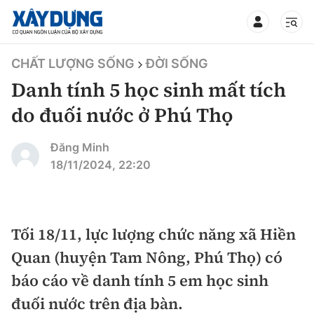
TIN BỘ XÂY DỰNG
CHẤT LƯỢNG SỐNG
ĐỜI SỐNG
Danh tính 5 học sinh mất tích
do đuối nước ở Phú Thọ
CHUYÊN MỤC
Đăng Minh
18/11/2024, 22:20
Mới nhất
Thời sự
Tối 18/11, lực lượng chức năng xã Hiền
Quan (huyện Tam Nông, Phú Thọ) có
Chính trị
Xây dựng
báo cáo về danh tính 5 em học sinh
Xã hội
Chỉ đạo điều hành
đuối nước trên địa bàn.
Giao thông