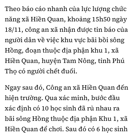
Chuyện dọc đường
Quy hoạch kiến trúc
Theo báo cáo nhanh của lực lượng chức
Quản lý
Kinh tế
năng xã Hiền Quan, khoảng 15h50 ngày
Cải chính
Vật liệu xây dựng
Đường bộ
Thị trường
18/11, công an xã nhận được tin báo của
Pháp luật
Giám định chất lượng
người dân về việc khu vực bãi bồi sông
Hàng không
Tài chính
Thanh tra
An toàn giao thông
Hồng, đoạn thuộc địa phận khu 1, xã
Quản lý đô thị
Đường sắt
Chứng khoán
Hiền Quan, huyện Tam Nông, tỉnh Phú
An ninh hình sự
Giao thông 24h
Chất lượng sống
Đăng kiểm
Thọ có người chết đuối.
Bảo hiểm
Điều tra
ATGT địa phương
Giáo dục
Văn hóa - Giải Trí
Đường sắt tốc độ cao
Ngay sau đó, Công an xã Hiền Quan đến
Doanh nghiệp
Pháp đình
Văn hóa giao thông
Y tế
hiện trường. Qua xác minh, bước đầu
Văn hóa
Đường thủy
Thể thao
Hỏi - Đáp
xác định có 10 học sinh đã rủ nhau ra
Lái xe an toàn
Đời sống
Showbiz
Hàng hải
Bóng đá
bãi sông Hồng thuộc địa phận Khu 1, xã
Công nghệ
Chung tay vì ATGT
Lao động - Công đoàn
Điện ảnh
Hiền Quan để chơi. Sau đó có 6 học sinh
Đường sắt đô thị
Bình luận
Công nghệ mới