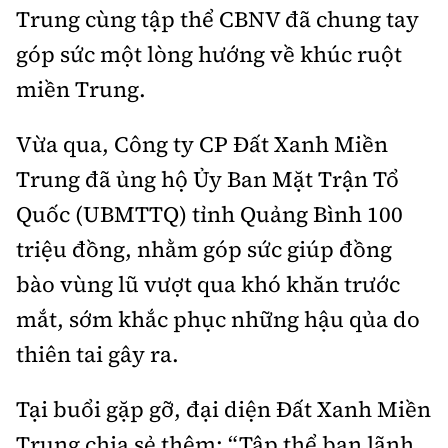
Thế giới
Gương sáng giao thông
Trung cùng tập thể CBNV đã chung tay
Âm nhạc
Nhà thầu
Hậu trường sao
Sản phẩm mới
góp sức một lòng hướng về khúc ruột
Thời sự Quốc tế
Đi ++
miền Trung.
Mời thầu - Đấu thầu
360 độ thể thao
Tư vấn
Hồ sơ tài liệu
Du lịch
Video
Thi viết về GTVT
Vừa qua, Công ty CP
Đất Xanh Miền
Thế giới giao thông
Khám phá
Trung
đã ủng hộ Ủy Ban Mặt Trận Tổ
Thời sự
Thế giới xây dựng
Quốc (UBMTTQ) tỉnh Quảng Bình 100
Lối sống
Khám phá
triệu đồng, nhằm góp sức giúp đồng
Ẩm thực
Camera giao thông
bào vùng lũ vượt qua khó khăn trước
Cơ quan chủ quản: Bộ Xây dựng
mắt, sớm khắc phục những hậu qủa do
Câu chuyện giao thông
Giấy phép số: 03/GP-BVHTTDL, cấp ngày 1/4/2025.
thiên tai gây ra.
Giải trí - Thể thao
Tòa soạn: Số 2 Nguyễn Công Hoan, phường Giảng Võ,
Tại buổi gặp gỡ, đại diện Đất Xanh Miền
Hà Nội.
Trung chia sẻ thêm: “Tập thể ban lãnh