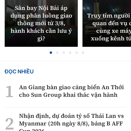
Sân bay Nội Bài áp
dụng phân luồng giao
Truy tìm người 
thông mới từ 3/8,
quan đến vụ c
hành khách cần lưu ý
cùng xe máy
gì?
xuống kênh t
ĐỌC NHIỀU
An Giang bàn giao cảng biển An Thới
cho Sun Group khai thác vận hành
Nhận định, dự đoán tỷ số Thái Lan vs
Myanmar (20h ngày 8/8), bảng B AFF