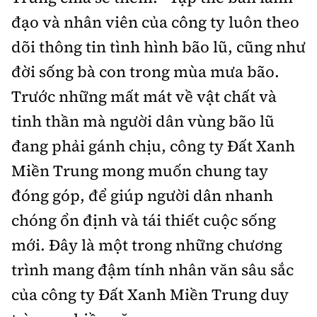
Tổng biên tập:
Nguyễn Thị Hồng Nga
đạo và nhân viên của công ty luôn theo
Phó Tổng biên tập:
Nguyễn Sơn Tùng,
dõi thông tin tình hình bão lũ, cũng như
Nguyễn Đức Thắng, La Đức Hùng
đời sống bà con trong mùa mưa bão.
Hotline:
Quảng cáo và Phát hành:
Trước những mất mát về vật chất và
0901 514 799
0915 057 282
tinh thần mà người dân vùng bão lũ
Email:
bandoc@baoxaydung.vn
Cấm sao chép dưới mọi hình thức nếu không có sự
đang phải gánh chịu, công ty Đất Xanh
chấp thuận bằng văn bản.
Miền Trung mong muốn chung tay
đóng góp, để giúp người dân nhanh
chóng ổn định và tái thiết cuộc sống
mới. Đây là một trong những chương
Thông tin tòa
trình mang đậm tính nhân văn sâu sắc
soạn
của công ty Đất Xanh Miền Trung duy