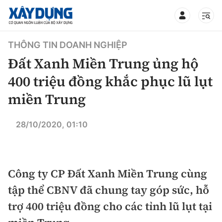
TIN BỘ XÂY DỰNG
THÔNG TIN DOANH NGHIỆP
Đất Xanh Miền Trung ủng hộ
400 triệu đồng khắc phục lũ lụt
miền Trung
CHUYÊN MỤC
28/10/2020, 01:10
Mới nhất
Thời sự
Công ty CP Đất Xanh Miền Trung cùng
Chính trị
Xây dựng
tập thể CBNV đã chung tay góp sức, hỗ
trợ 400 triệu đồng cho các tỉnh lũ lụt tại
Xã hội
Chỉ đạo điều hành
Giao thông