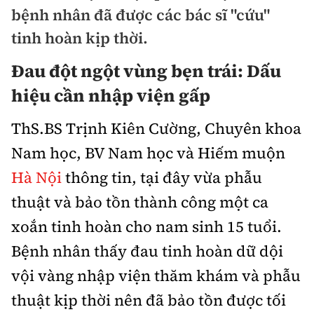
Chuyện dọc đường
bệnh nhân đã được các bác sĩ "cứu"
Quy hoạch kiến trúc
Quản lý
Kinh tế
tinh hoàn kịp thời.
Cải chính
Vật liệu xây dựng
Đường bộ
Thị trường
Đau đột ngột vùng bẹn trái: Dấu
Pháp luật
Giám định chất lượng
hiệu cần nhập viện gấp
Hàng không
Tài chính
Thanh tra
An toàn giao thông
Quản lý đô thị
ThS.BS Trịnh Kiên Cường, Chuyên khoa
Đường sắt
Chứng khoán
An ninh hình sự
Giao thông 24h
Nam học, BV Nam học và Hiếm muộn
Chất lượng sống
Đăng kiểm
Bảo hiểm
Hà Nội
thông tin, tại đây vừa phẫu
Điều tra
ATGT địa phương
Giáo dục
Văn hóa - Giải Trí
Đường sắt tốc độ cao
thuật và bảo tồn thành công một ca
Doanh nghiệp
Pháp đình
Văn hóa giao thông
xoắn tinh hoàn cho nam sinh 15 tuổi.
Y tế
Văn hóa
Đường thủy
Thể thao
Hỏi - Đáp
Bệnh nhân thấy đau tinh hoàn dữ dội
Lái xe an toàn
Đời sống
Showbiz
Hàng hải
Bóng đá
vội vàng nhập viện thăm khám và phẫu
Công nghệ
Chung tay vì ATGT
Lao động - Công đoàn
thuật kịp thời nên đã bảo tồn được tối
Điện ảnh
Đường sắt đô thị
Bình luận
Công nghệ mới