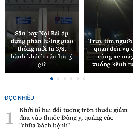
Sân bay Nội Bài áp
dụng phân luồng giao
Truy tìm người 
thông mới từ 3/8,
quan đến vụ c
hành khách cần lưu ý
cùng xe máy
gì?
xuống kênh t
ĐỌC NHIỀU
Khởi tố hai đối tượng trộn thuốc giảm
đau vào thuốc Đông y, quảng cáo
"chữa bách bệnh"