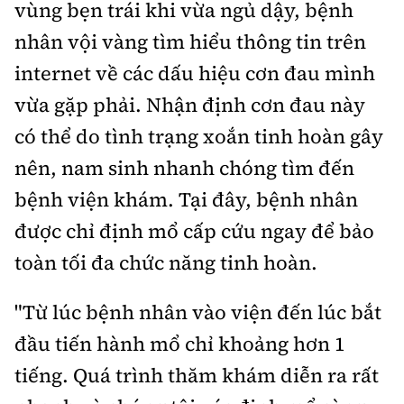
vùng bẹn trái khi vừa ngủ dậy, bệnh
Tổng biên tập:
Nguyễn Thị Hồng Nga
nhân vội vàng tìm hiểu thông tin trên
Phó Tổng biên tập:
Nguyễn Sơn Tùng,
Nguyễn Đức Thắng, La Đức Hùng
internet về các dấu hiệu cơn đau mình
vừa gặp phải. Nhận định cơn đau này
Hotline:
Quảng cáo và Phát hành:
0901 514 799
0915 057 282
có thể do tình trạng xoắn tinh hoàn gây
Email:
bandoc@baoxaydung.vn
nên, nam sinh nhanh chóng tìm đến
Cấm sao chép dưới mọi hình thức nếu không có sự
bệnh viện khám. Tại đây, bệnh nhân
chấp thuận bằng văn bản.
được chỉ định mổ cấp cứu ngay để bảo
toàn tối đa chức năng tinh hoàn.
"Từ lúc bệnh nhân vào viện đến lúc bắt
Thông tin tòa
đầu tiến hành mổ chỉ khoảng hơn 1
soạn
tiếng. Quá trình thăm khám diễn ra rất