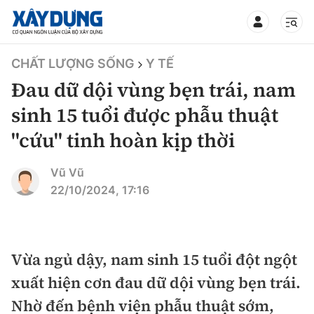
TIN BỘ XÂY DỰNG
CHẤT LƯỢNG SỐNG
Y TẾ
Đau dữ dội vùng bẹn trái, nam
sinh 15 tuổi được phẫu thuật
"cứu" tinh hoàn kịp thời
CHUYÊN MỤC
Vũ Vũ
Mới nhất
22/10/2024, 17:16
Thời sự
Chính trị
Vừa ngủ dậy, nam sinh 15 tuổi đột ngột
Xây dựng
xuất hiện cơn đau dữ dội vùng bẹn trái.
Xã hội
Chỉ đạo điều hành
Nhờ đến bệnh viện phẫu thuật sớm,
Giao thông