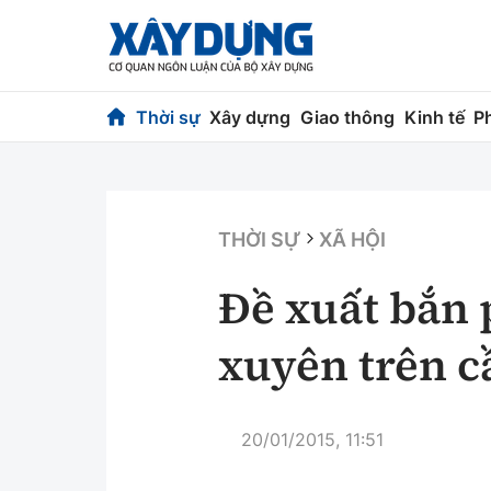
Thời sự
Xây dựng
Giao thông
Kinh tế
P
Thời sự
Xây dựng
Chính trị
Chỉ đạo điều h
THỜI SỰ
XÃ HỘI
Xã hội
Quy hoạch kiến
Đề xuất bắn
Chuyện dọc đường
Vật liệu xây dự
xuyên trên c
Cải chính
Giám định chất
Quản lý đô thị
20/01/2015, 11:51