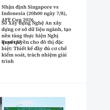
Nhận định Singapore vs
Indonesia (20h00 ngày 7/8),
AFF Cup 2026
Sở Xây dựng Nghệ An xây
dựng cơ sở dữ liệu ngành, tạo
nền tảng thực hiện Nghị
quyết 57
Trao quyền cho đô thị đặc
biệt: Thiết kế đầy đủ cơ chế
kiểm soát, trách nhiệm giải
trình