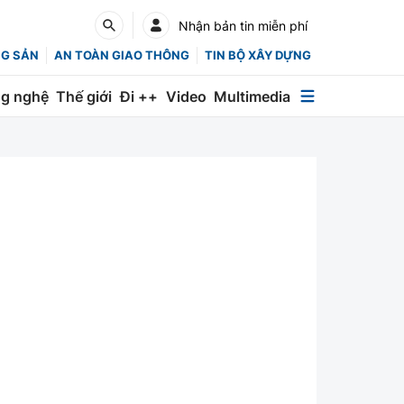
Nhận bản tin miễn phí
NG SẢN
AN TOÀN GIAO THÔNG
TIN BỘ XÂY DỰNG
g nghệ
Thế giới
Đi ++
Video
Multimedia
Multimedia
Special
Emagazine
Photo
Infographic
English
Các chuyên trang