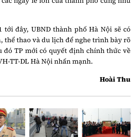
 các ngày lễ lớn của thành phố cũng như
1 tới đây, UBND thành phố Hà Nội sẽ có
, thể thao và du lịch để nghe trình bày rõ
u đó TP mới có quyết định chính thức về
 VH-TT-DL Hà Nội nhấn mạnh.
Hoài Thu