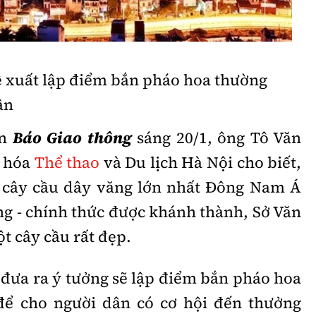
Bình luận
Sản phẩm mới
Hậu trường sao
AI
 xuất lập điểm bắn pháo hoa thường
360 độ thể thao
Tư vấn
ân
Video
Thời sự
ên
Báo Giao thông
sáng 20/1, ông Tô Văn
n hóa
Thể thao
và Du lịch Hà Nội cho biết,
Khám phá
– cây cầu dây văng lớn nhất Đông Nam Á
Camera giao thông
g - chính thức được khánh thành, Sở Văn
Câu chuyện giao thông
t cây cầu rất đẹp.
Lăng kính xây dựng
 đưa ra ý tưởng sẽ lập điểm bắn pháo hoa
Giải trí - Thể thao
để cho người dân có cơ hội đến thưởng