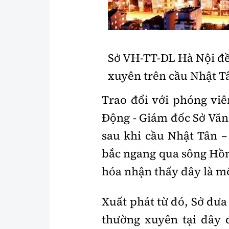
Y tế
Showbiz
Đời sống
Điện ảnh
Sở VH-TT-DL Hà Nội đề
Lao động - Công đoàn
Âm nhạc
xuyên trên cầu Nhật T
Thế giới
Đi ++
Thời sự Quốc tế
Du lịch
Trao đổi với phóng vi
Động - Giám đốc Sở Vă
Hồ sơ tài liệu
Khám phá
sau khi cầu Nhật Tân 
Thế giới giao thông
Lối sống
bắc ngang qua sông Hồn
Thế giới xây dựng
Ẩm thực
hóa nhận thấy đây là mộ
Xuất phát từ đó, Sở đưa
thường xuyên tại đây 