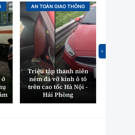
G
AN TOÀN GIAO THÔNG
XÂ
Triệu tập thanh niên
 ở
ném đá vỡ kính ô tô
Bắc Nin
hụ
trên cao tốc Hà Nội -
máy xử
tâm
Hải Phòng
điện gần