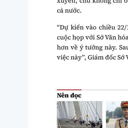
xuyên, chứ không chỉ ở
cả nước.
“Dự kiến vào chiều 22/
cuộc họp với Sở Văn hóa
hơn về ý tưởng này. Sa
việc này”, Giám đốc Sở
Nên đọc