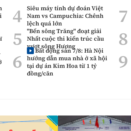
n
Siêu máy tính dự đoán Việt
i
Nam vs Campuchia: Chênh
lệch quá lớn
"Bến sông Trăng" đoạt giải
ừ
Nhất cuộc thi kiến trúc cầu
vượt sông Hương
Bất động sản 7/8: Hà Nội
ỷ
hướng dẫn mua nhà ở xã hội
ở
tại dự án Kim Hoa từ 1 tỷ
đồng/căn