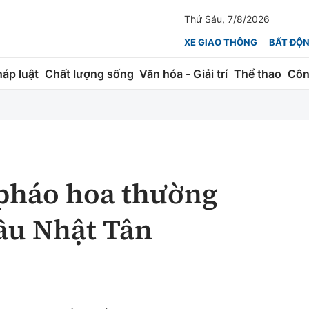
Thứ Sáu, 7/8/2026
XE GIAO THÔNG
BẤT ĐỘ
háp luật
Chất lượng sống
Văn hóa - Giải trí
Thể thao
Côn
Giao thông
Kinh tế
ành
Quản lý
Thị trường
 trúc
Đường bộ
Tài chính
 pháo hoa thường
ng
Hàng không
Chứng khoán
ầu Nhật Tân
 lượng
Đường sắt
Bảo hiểm
Đường sắt tốc độ cao
Doanh nghiệp
Đăng kiểm
xem thêm