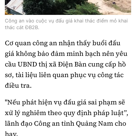
Thế giới
Gương sáng giao thông
Âm nhạc
Nhà thầu
Hậu trường sao
Sản phẩm mới
Thời sự Quốc tế
Công an vào cuộc vụ đấu giá khai thác điểm mỏ khai
Đi ++
Mời thầu - Đấu thầu
360 độ thể thao
thác cát ĐB2B.
Tư vấn
Hồ sơ tài liệu
Du lịch
Video
Thi viết về GTVT
Cơ quan công an nhận thấy buổi đấu
Thế giới giao thông
Khám phá
giá không bảo đảm minh bạch nên yêu
Thời sự
cầu UBND thị xã Điện Bàn cung cấp hồ
Thế giới xây dựng
Lối sống
Khám phá
sơ, tài liệu liên quan phục vụ công tác
Ẩm thực
Camera giao thông
điều tra.
Cơ quan chủ quản: Bộ Xây dựng
Câu chuyện giao thông
"Nếu phát hiện vụ đấu giá sai phạm sẽ
Giấy phép số: 03/GP-BVHTTDL, cấp ngày 1/4/2025.
xử lý nghiêm theo quy định pháp luật”,
Giải trí - Thể thao
Tòa soạn: Số 2 Nguyễn Công Hoan, phường Giảng Võ,
lãnh đạo Công an tỉnh Quảng Nam cho
Hà Nội.
hay.