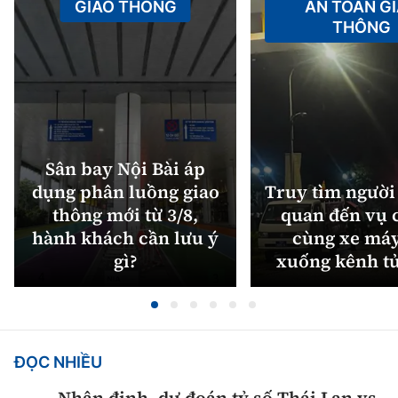
GIAO THÔNG
AN TOÀN G
THÔNG
Sân bay Nội Bài áp
dụng phân luồng giao
Truy tìm người 
thông mới từ 3/8,
quan đến vụ c
hành khách cần lưu ý
cùng xe máy
gì?
xuống kênh t
ĐỌC NHIỀU