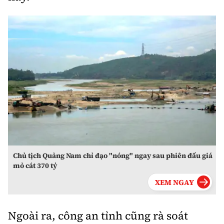
Tổng biên tập:
Nguyễn Thị Hồng Nga
Phó Tổng biên tập:
Nguyễn Sơn Tùng,
Nguyễn Đức Thắng, La Đức Hùng
Hotline:
Quảng cáo và Phát hành:
0901 514 799
0915 057 282
Email:
bandoc@baoxaydung.vn
Cấm sao chép dưới mọi hình thức nếu không có sự
chấp thuận bằng văn bản.
Chủ tịch Quảng Nam chỉ đạo "nóng" ngay sau phiên đấu giá
mỏ cát 370 tỷ
Thông tin tòa
soạn
Ngoài ra, công an tỉnh cũng rà soát