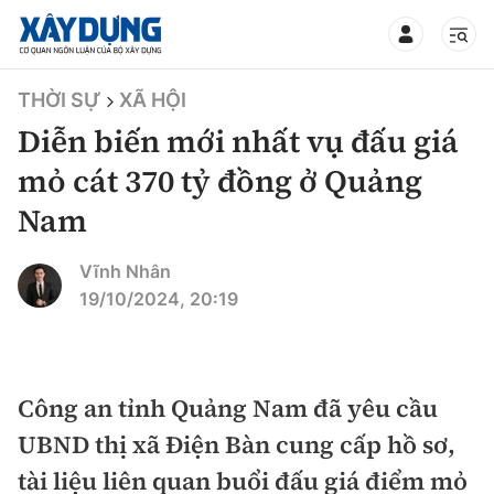
TIN BỘ XÂY DỰNG
THỜI SỰ
XÃ HỘI
Diễn biến mới nhất vụ đấu giá
mỏ cát 370 tỷ đồng ở Quảng
Nam
CHUYÊN MỤC
Vĩnh Nhân
Mới nhất
19/10/2024, 20:19
Thời sự
Chính trị
Công an tỉnh Quảng Nam đã yêu cầu
Xây dựng
UBND thị xã Điện Bàn cung cấp hồ sơ,
Xã hội
Chỉ đạo điều hành
tài liệu liên quan buổi đấu giá điểm mỏ
Giao thông