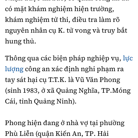
Tổng biên tập:
Nguyễn Thị Hồng Nga
có mặt khám nghiệm hiện trường,
Phó Tổng biên tập:
Nguyễn Sơn Tùng,
khám nghiệm tử thi, điều tra làm rõ
Nguyễn Đức Thắng, La Đức Hùng
nguyên nhân cụ K. tử vong và truy bắt
Hotline:
Quảng cáo và Phát hành:
hung thủ.
0901 514 799
0915 057 282
Email:
bandoc@baoxaydung.vn
Thông qua các biện pháp nghiệp vụ,
lực
Cấm sao chép dưới mọi hình thức nếu không có sự
lượng
công an xác định nghi phạm ra
chấp thuận bằng văn bản.
tay sát hại cụ T.T.K. là Vũ Văn Phong
(sinh 1983, ở xã Quảng Nghĩa, TP.Móng
Cái, tỉnh Quảng Ninh).
Thông tin tòa
soạn
Phong hiện đang ở nhà vợ tại phường
Phù Liễn (quận Kiến An, TP. Hải