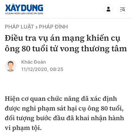
TIN BỘ XÂY DỰNG
PHÁP LUẬT
PHÁP ĐÌNH
Điều tra vụ án mạng khiến cụ
ông 80 tuổi tử vong thương tâm
CHUYÊN MỤC
Khắc Đoàn
11/12/2020, 08:25
Mới nhất
Thời sự
Hiện cơ quan chức năng đã xác định
được nghi phạm sát hại cụ ông 80 tuổi,
Chính trị
Xây dựng
đối tượng bước đầu đã khai nhận hành
Xã hội
Chỉ đạo điều hành
vi phạm tội.
Giao thông