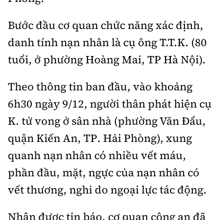
Thế giới
Gương sáng giao thông
Âm nhạc
Nhà thầu
Hậu trường sao
Bước đầu cơ quan chức năng xác định,
Sản phẩm mới
Thời sự Quốc tế
Đi ++
danh tính nạn nhân là cụ ông T.T.K. (80
Mời thầu - Đấu thầu
360 độ thể thao
Tư vấn
Hồ sơ tài liệu
Du lịch
tuổi, ở phường Hoàng Mai, TP Hà Nội).
Video
Thi viết về GTVT
Thế giới giao thông
Khám phá
Theo thông tin ban đầu, vào khoảng
Thời sự
6h30 ngày 9/12, người thân phát hiện cụ
Thế giới xây dựng
Lối sống
Khám phá
K. tử vong ở sân nhà (phường Văn Đẩu,
Ẩm thực
Camera giao thông
quận Kiến An, TP. Hải Phòng), xung
Cơ quan chủ quản: Bộ Xây dựng
quanh nạn nhân có nhiều vết máu,
Câu chuyện giao thông
phần đầu, mặt, ngực của nạn nhân có
Giấy phép số: 03/GP-BVHTTDL, cấp ngày 1/4/2025.
Giải trí - Thể thao
vết thương, nghi do ngoại lực tác động.
Tòa soạn: Số 2 Nguyễn Công Hoan, phường Giảng Võ,
Hà Nội.
Nhận được tin báo, cơ quan công an đã