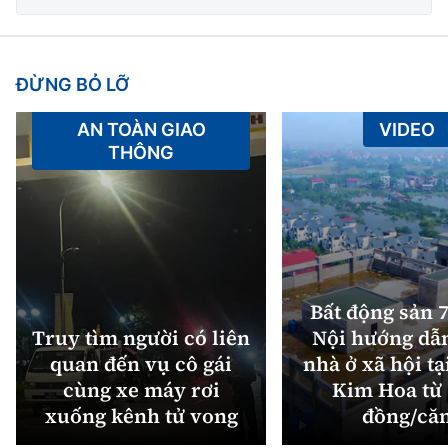
ĐỪNG BỎ LỠ
AN TOÀN GIAO
VIDEO
THÔNG
Bất động sản 7
Truy tìm người có liên
Nội hướng dẫ
quan đến vụ cô gái
nhà ở xã hội tạ
cùng xe máy rơi
Kim Hoa từ 
xuống kênh tử vong
đồng/că