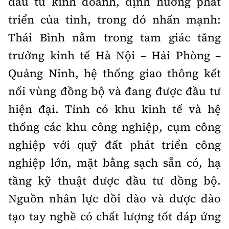
đầu tư kinh doanh, định hướng phát
Tổng biên tập:
Nguyễn Thị Hồng Nga
triển của tỉnh, trong đó nhấn mạnh:
Phó Tổng biên tập:
Nguyễn Sơn Tùng,
Thái Bình nằm trong tam giác tăng
Nguyễn Đức Thắng, La Đức Hùng
trưởng kinh tế Hà Nội – Hải Phòng –
Hotline:
Quảng cáo và Phát hành:
0901 514 799
0915 057 282
Quảng Ninh, hệ thống giao thông kết
nối vùng đồng bộ và đang được đầu tư
Email:
bandoc@baoxaydung.vn
Cấm sao chép dưới mọi hình thức nếu không có sự
hiện đại. Tỉnh có khu kinh tế và hệ
chấp thuận bằng văn bản.
thống các khu công nghiệp, cụm công
nghiệp với quỹ đất phát triển công
nghiệp lớn, mặt bằng sạch sẵn có, hạ
tầng kỹ thuật được đầu tư đồng bộ.
Thông tin tòa
Nguồn nhân lực dồi dào và được đào
soạn
tạo tay nghề có chất lượng tốt đáp ứng