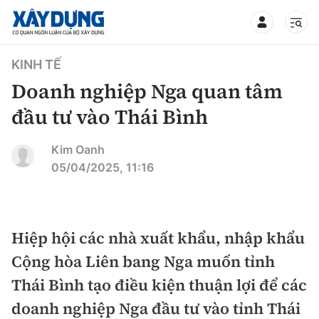
TIN BỘ XÂY DỰNG
KINH TẾ
Doanh nghiệp Nga quan tâm
đầu tư vào Thái Bình
CHUYÊN MỤC
Kim Oanh
05/04/2025, 11:16
Mới nhất
Thời sự
Hiệp hội các nhà xuất khẩu, nhập khẩu
Cộng hòa Liên bang Nga muốn tỉnh
Chính trị
Xây dựng
Thái Bình tạo điều kiện thuận lợi để các
Xã hội
Chỉ đạo điều hành
doanh nghiệp Nga đầu tư vào tỉnh Thái
Giao thông