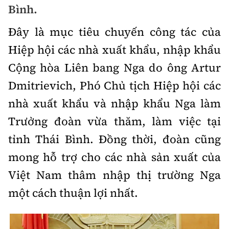
Bình.
Chuyện dọc đường
Quy hoạch kiến trúc
Quản lý
Kinh tế
Đây là mục tiêu chuyến công tác của
Cải chính
Vật liệu xây dựng
Đường bộ
Thị trường
Hiệp hội các nhà xuất khẩu, nhập khẩu
Pháp luật
Giám định chất lượng
Cộng hòa Liên bang Nga do ông Artur
Hàng không
Tài chính
Thanh tra
An toàn giao thông
Dmitrievich, Phó Chủ tịch Hiệp hội các
Quản lý đô thị
Đường sắt
Chứng khoán
nhà xuất khẩu và nhập khẩu Nga làm
An ninh hình sự
Giao thông 24h
Chất lượng sống
Trưởng đoàn vừa thăm, làm việc tại
Đăng kiểm
Bảo hiểm
Điều tra
ATGT địa phương
tỉnh Thái Bình. Đồng thời, đoàn cũng
Giáo dục
Văn hóa - Giải Trí
Đường sắt tốc độ cao
Doanh nghiệp
Pháp đình
mong hỗ trợ cho các nhà sản xuất của
Văn hóa giao thông
Y tế
Văn hóa
Đường thủy
Việt Nam thâm nhập thị trường Nga
Thể thao
Hỏi - Đáp
Lái xe an toàn
Đời sống
một cách thuận lợi nhất.
Showbiz
Hàng hải
Bóng đá
Công nghệ
Chung tay vì ATGT
Lao động - Công đoàn
Điện ảnh
Đường sắt đô thị
Bình luận
Công nghệ mới