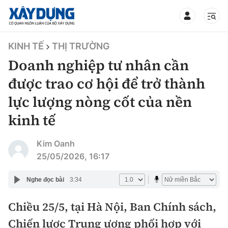
TIN BỘ XÂY DỰNG
KINH TẾ
THỊ TRƯỜNG
Doanh nghiệp tư nhân cần
được trao cơ hội để trở thành
lực lượng nòng cốt của nền
CHUYÊN MỤC
kinh tế
Mới nhất
Kim Oanh
25/05/2026, 16:17
Thời sự
Nghe đọc bài
3:34
Chính trị
Xây dựng
Chiều 25/5, tại Hà Nội, Ban Chính sách,
Xã hội
Chỉ đạo điều hành
Giao thông
Chiến lược Trung ương phối hợp với