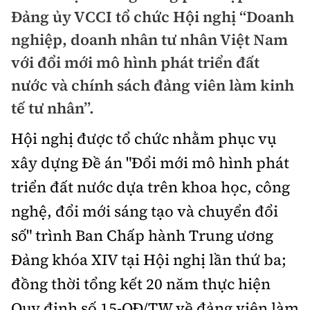
Chuyện dọc đường
Đảng ủy VCCI tổ chức Hội nghị “Doanh
Quy hoạch kiến trúc
Quản lý
Kinh tế
nghiệp, doanh nhân tư nhân Việt Nam
Cải chính
Vật liệu xây dựng
Đường bộ
với đổi mới mô hình phát triển đất
Thị trường
Pháp luật
nước và chính sách đảng viên làm kinh
Giám định chất lượng
Hàng không
Tài chính
Thanh tra
tế tư nhân”.
An toàn giao thông
Quản lý đô thị
Đường sắt
Chứng khoán
Hội nghị được tổ chức nhằm phục vụ
An ninh hình sự
Giao thông 24h
Chất lượng sống
xây dựng Đề án "Đổi mới mô hình phát
Đăng kiểm
Bảo hiểm
Điều tra
ATGT địa phương
triển đất nước dựa trên khoa học, công
Giáo dục
Văn hóa - Giải Trí
Đường sắt tốc độ cao
Doanh nghiệp
nghệ, đổi mới sáng tạo và chuyển đổi
Pháp đình
Văn hóa giao thông
Y tế
Văn hóa
Đường thủy
số" trình Ban Chấp hành Trung ương
Thể thao
Hỏi - Đáp
Lái xe an toàn
Đời sống
Đảng khóa XIV tại Hội nghị lần thứ ba;
Showbiz
Hàng hải
Bóng đá
Công nghệ
đồng thời tổng kết 20 năm thực hiện
Chung tay vì ATGT
Lao động - Công đoàn
Điện ảnh
Đường sắt đô thị
Bình luận
Quy định số 15-QĐ/TW về đảng viên làm
Công nghệ mới