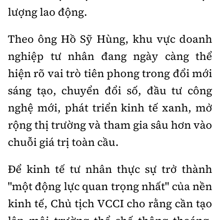
Tổng biên tập:
Nguyễn Thị Hồng Nga
lượng lao động.
Phó Tổng biên tập:
Nguyễn Sơn Tùng,
Nguyễn Đức Thắng, La Đức Hùng
Theo ông Hồ Sỹ Hùng, khu vực doanh
nghiệp tư nhân đang ngày càng thể
Hotline:
Quảng cáo và Phát hành:
0901 514 799
0915 057 282
hiện rõ vai trò tiên phong trong đổi mới
Email:
bandoc@baoxaydung.vn
sáng tạo, chuyển đổi số, đầu tư công
Cấm sao chép dưới mọi hình thức nếu không có sự
nghệ mới, phát triển kinh tế xanh, mở
chấp thuận bằng văn bản.
rộng thị trường và tham gia sâu hơn vào
chuỗi giá trị toàn cầu.
Để kinh tế tư nhân thực sự trở thành
Thông tin tòa
"một động lực quan trọng nhất" của nền
soạn
kinh tế, Chủ tịch VCCI cho rằng cần tạo