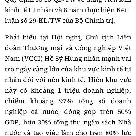
Thế giới
Gương sáng giao thông
kinh tế tư nhân và 8 năm thực hiện Kết
Âm nhạc
Nhà thầu
Hậu trường sao
Sản phẩm mới
Thời sự Quốc tế
luận số 29-KL/TW của Bộ Chính trị.
Đi ++
Mời thầu - Đấu thầu
360 độ thể thao
Tư vấn
Hồ sơ tài liệu
Du lịch
Phát biểu tại Hội nghị, Chủ tịch Liên
Video
Thi viết về GTVT
đoàn Thương mại và Công nghiệp Việt
Thế giới giao thông
Khám phá
Thời sự
Nam (VCCI) Hồ Sỹ Hùng nhấn mạnh vai
Thế giới xây dựng
Lối sống
trò ngày càng lớn của khu vực kinh tế tư
Khám phá
nhân đối với nền kinh tế. Hiện khu vực
Ẩm thực
Camera giao thông
này có khoảng 1 triệu doanh nghiệp,
Cơ quan chủ quản: Bộ Xây dựng
Câu chuyện giao thông
chiếm khoảng 97% tổng số doanh
Giấy phép số: 03/GP-BVHTTDL, cấp ngày 1/4/2025.
nghiệp cả nước; đóng góp trên 50%
Giải trí - Thể thao
Tòa soạn: Số 2 Nguyễn Công Hoan, phường Giảng Võ,
GDP, hơn 30% tổng thu ngân sách Nhà
Hà Nội.
nước và tạo việc làm cho trên 80% lực