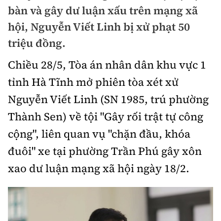
Chuyện dọc đường
bàn và gây dư luận xấu trên mạng xã
Quy hoạch kiến trúc
Quản lý
Kinh tế
hội, Nguyễn Viết Linh bị xử phạt 50
Cải chính
Vật liệu xây dựng
triệu đồng.
Đường bộ
Thị trường
Pháp luật
Giám định chất lượng
Chiều 28/5, Tòa án nhân dân khu vực 1
Hàng không
Tài chính
Thanh tra
tỉnh Hà Tĩnh mở phiên tòa xét xử
An toàn giao thông
Quản lý đô thị
Đường sắt
Chứng khoán
Nguyễn Viết Linh (SN 1985, trú phường
An ninh hình sự
Giao thông 24h
Chất lượng sống
Thành Sen) về tội "Gây rối trật tự công
Đăng kiểm
Bảo hiểm
Điều tra
ATGT địa phương
cộng", liên quan vụ "chặn đầu, khóa
Giáo dục
Văn hóa - Giải Trí
Đường sắt tốc độ cao
Doanh nghiệp
Pháp đình
đuôi" xe tại phường Trần Phú gây xôn
Văn hóa giao thông
Y tế
Văn hóa
Đường thủy
xao dư luận mạng xã hội ngày 18/2.
Thể thao
Hỏi - Đáp
Lái xe an toàn
Đời sống
Showbiz
Hàng hải
Bóng đá
Công nghệ
Chung tay vì ATGT
Lao động - Công đoàn
Điện ảnh
Đường sắt đô thị
Bình luận
Công nghệ mới