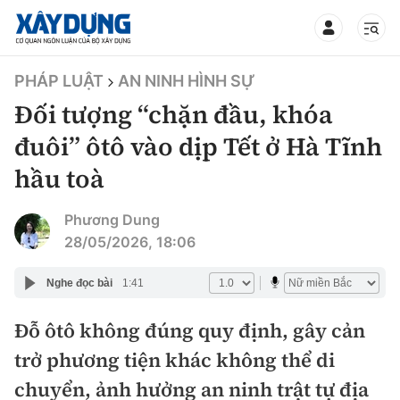
TIN BỘ XÂY DỰNG
PHÁP LUẬT
AN NINH HÌNH SỰ
Đối tượng “chặn đầu, khóa
đuôi” ôtô vào dịp Tết ở Hà Tĩnh
hầu toà
CHUYÊN MỤC
Phương Dung
Mới nhất
28/05/2026, 18:06
Thời sự
Nghe đọc bài
1:41
Chính trị
Đỗ ôtô không đúng quy định, gây cản
Xây dựng
trở phương tiện khác không thể di
Xã hội
Chỉ đạo điều hành
chuyển, ảnh hưởng an ninh trật tự địa
Giao thông