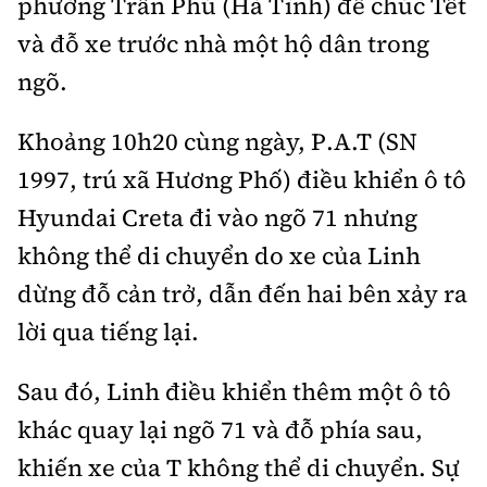
phường Trần Phú (Hà Tĩnh) để chúc Tết
Tổng biên tập:
Nguyễn Thị Hồng Nga
và đỗ xe trước nhà một hộ dân trong
Phó Tổng biên tập:
Nguyễn Sơn Tùng,
ngõ.
Nguyễn Đức Thắng, La Đức Hùng
Hotline:
Quảng cáo và Phát hành:
Khoảng 10h20 cùng ngày, P.A.T (SN
0901 514 799
0915 057 282
1997, trú xã Hương Phố) điều khiển ô tô
Email:
bandoc@baoxaydung.vn
Hyundai Creta đi vào ngõ 71 nhưng
Cấm sao chép dưới mọi hình thức nếu không có sự
chấp thuận bằng văn bản.
không thể di chuyển do xe của Linh
dừng đỗ cản trở, dẫn đến hai bên xảy ra
lời qua tiếng lại.
Sau đó, Linh điều khiển thêm một ô tô
Thông tin tòa
soạn
khác quay lại ngõ 71 và đỗ phía sau,
khiến xe của T không thể di chuyển. Sự