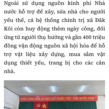
Tổng biên tập:
Nguyễn Thị Hồng Nga
Ngoài sử dụng nguồn kinh phí Nhà
nước hỗ trợ để xây, sửa nhà cho người
Phó Tổng biên tập:
Nguyễn Sơn Tùng,
Nguyễn Đức Thắng, La Đức Hùng
yếu thế, cả hệ thống chính trị xã Đăk
Kôi còn huy động thêm ngày công, đối
Hotline:
Quảng cáo và Phát hành:
0901 514 799
0915 057 282
ứng từ người thụ hưởng và gần 400 triệu
Email:
bandoc@baoxaydung.vn
đồng vận động nguồn xã hội hóa để hỗ
Cấm sao chép dưới mọi hình thức nếu không có sự
trợ vật liệu xây dựng, mua sắm vật
chấp thuận bằng văn bản.
dụng thiết yếu, trang bị cho các căn
nhà.
Thông tin tòa
soạn