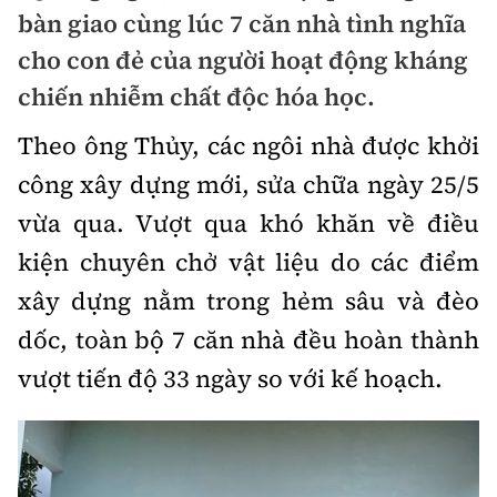
Chuyện dọc đường
bàn giao cùng lúc 7 căn nhà tình nghĩa
Quy hoạch kiến trúc
Quản lý
Kinh tế
cho con đẻ của người hoạt động kháng
Cải chính
Vật liệu xây dựng
chiến nhiễm chất độc hóa học.
Đường bộ
Thị trường
Pháp luật
Giám định chất lượng
Theo ông Thủy, các ngôi nhà được khởi
Hàng không
Tài chính
Thanh tra
công xây dựng mới, sửa chữa ngày 25/5
An toàn giao thông
Quản lý đô thị
Đường sắt
Chứng khoán
vừa qua. Vượt qua khó khăn về điều
An ninh hình sự
Giao thông 24h
Chất lượng sống
kiện chuyên chở vật liệu do các điểm
Đăng kiểm
Bảo hiểm
Điều tra
ATGT địa phương
xây dựng nằm trong hẻm sâu và đèo
Giáo dục
Văn hóa - Giải Trí
Đường sắt tốc độ cao
Doanh nghiệp
Pháp đình
dốc, toàn bộ 7 căn nhà đều hoàn thành
Văn hóa giao thông
Y tế
Văn hóa
Đường thủy
vượt tiến độ 33 ngày so với kế hoạch.
Thể thao
Hỏi - Đáp
Lái xe an toàn
Đời sống
Showbiz
Hàng hải
Bóng đá
Công nghệ
Chung tay vì ATGT
Lao động - Công đoàn
Điện ảnh
Đường sắt đô thị
Bình luận
Công nghệ mới