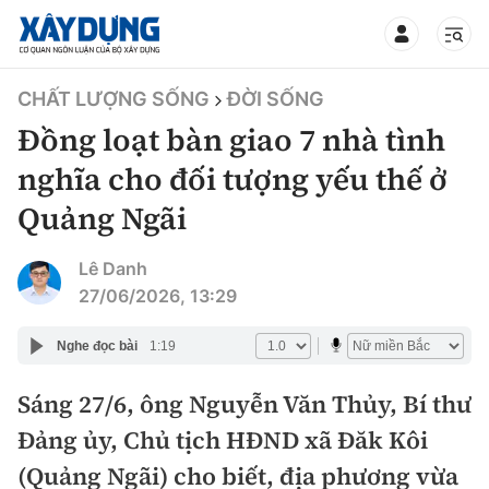
TIN BỘ XÂY DỰNG
CHẤT LƯỢNG SỐNG
ĐỜI SỐNG
Đồng loạt bàn giao 7 nhà tình
nghĩa cho đối tượng yếu thế ở
Quảng Ngãi
CHUYÊN MỤC
Lê Danh
Mới nhất
27/06/2026, 13:29
Thời sự
Nghe đọc bài
1:19
Chính trị
Sáng 27/6, ông Nguyễn Văn Thủy, Bí thư
Xây dựng
Đảng ủy, Chủ tịch HĐND xã Đăk Kôi
Xã hội
Chỉ đạo điều hành
(Quảng Ngãi) cho biết, địa phương vừa
Giao thông