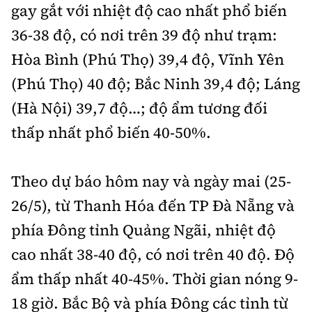
Tổng biên tập:
Nguyễn Thị Hồng Nga
gay gắt với nhiệt độ cao nhất phổ biến
36-38 độ, có nơi trên 39 độ như trạm:
Phó Tổng biên tập:
Nguyễn Sơn Tùng,
Nguyễn Đức Thắng, La Đức Hùng
Hòa Bình (Phú Thọ) 39,4 độ, Vĩnh Yên
Hotline:
Quảng cáo và Phát hành:
(Phú Thọ) 40 độ; Bắc Ninh 39,4 độ; Láng
0901 514 799
0915 057 282
(Hà Nội) 39,7 độ…; độ ẩm tương đối
Email:
bandoc@baoxaydung.vn
thấp nhất phổ biến 40-50%.
Cấm sao chép dưới mọi hình thức nếu không có sự
chấp thuận bằng văn bản.
Theo dự báo hôm nay và ngày mai (25-
26/5), từ Thanh Hóa đến TP Đà Nẵng và
phía Đông tỉnh Quảng Ngãi, nhiệt độ
cao nhất 38-40 độ, có nơi trên 40 độ. Độ
Thông tin tòa
soạn
ẩm thấp nhất 40-45%. Thời gian nóng 9-
18 giờ. Bắc Bộ và phía Đông các tỉnh từ