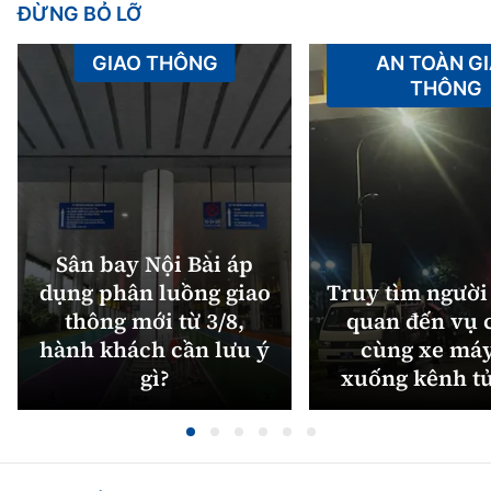
ĐỪNG BỎ LỠ
GIAO THÔNG
AN TOÀN G
THÔNG
Sân bay Nội Bài áp
dụng phân luồng giao
Truy tìm người 
thông mới từ 3/8,
quan đến vụ c
hành khách cần lưu ý
cùng xe máy
gì?
xuống kênh t