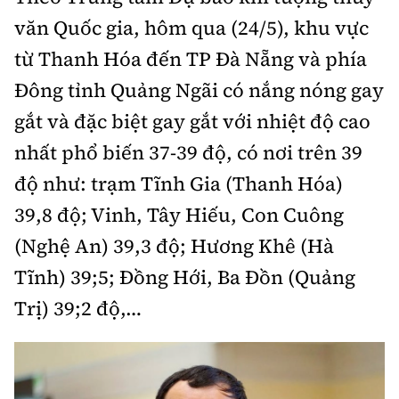
Chuyện dọc đường
Quy hoạch kiến trúc
văn Quốc gia, hôm qua (24/5), khu vực
Quản lý
Kinh tế
từ Thanh Hóa đến TP Đà Nẵng và phía
Cải chính
Vật liệu xây dựng
Đường bộ
Thị trường
Đông tỉnh Quảng Ngãi có nắng nóng gay
Pháp luật
Giám định chất lượng
gắt và đặc biệt gay gắt với nhiệt độ cao
Hàng không
Tài chính
Thanh tra
An toàn giao thông
nhất phổ biến 37-39 độ, có nơi trên 39
Quản lý đô thị
Đường sắt
Chứng khoán
An ninh hình sự
độ như: trạm Tĩnh Gia (Thanh Hóa)
Giao thông 24h
Chất lượng sống
Đăng kiểm
39,8 độ; Vinh, Tây Hiếu, Con Cuông
Bảo hiểm
Điều tra
ATGT địa phương
Giáo dục
(Nghệ An) 39,3 độ; Hương Khê (Hà
Văn hóa - Giải Trí
Đường sắt tốc độ cao
Doanh nghiệp
Pháp đình
Tĩnh) 39;5; Đồng Hới, Ba Đồn (Quảng
Văn hóa giao thông
Y tế
Văn hóa
Đường thủy
Thể thao
Trị) 39;2 độ,…
Hỏi - Đáp
Lái xe an toàn
Đời sống
Showbiz
Hàng hải
Bóng đá
Công nghệ
Chung tay vì ATGT
Lao động - Công đoàn
Điện ảnh
Đường sắt đô thị
Bình luận
Công nghệ mới