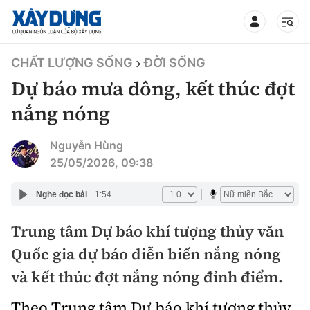
TIN BỘ XÂY DỰNG
CHẤT LƯỢNG SỐNG
ĐỜI SỐNG
Dự báo mưa dông, kết thúc đợt
nắng nóng
CHUYÊN MỤC
Nguyễn Hùng
25/05/2026, 09:38
Mới nhất
Nghe đọc bài
1:54
Thời sự
Trung tâm Dự báo khí tượng thủy văn
Quốc gia dự báo diễn biến nắng nóng
Chính trị
Xây dựng
và kết thúc đợt nắng nóng đỉnh điểm.
Xã hội
Chỉ đạo điều hành
Giao thông
Theo Trung tâm Dự báo khí tượng thủy