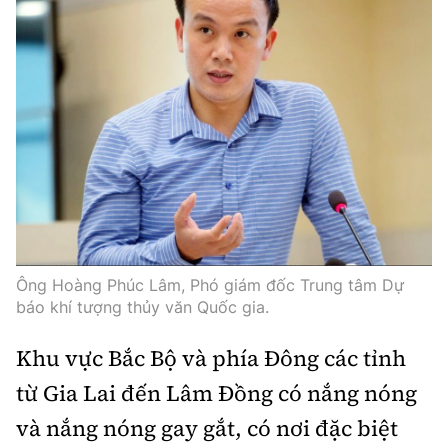
Thế giới
Gương sáng giao thông
Âm nhạc
Nhà thầu
Hậu trường sao
Sản phẩm mới
Thời sự Quốc tế
Đi ++
Mời thầu - Đấu thầu
360 độ thể thao
Tư vấn
Hồ sơ tài liệu
Du lịch
Video
Thi viết về GTVT
Thế giới giao thông
Khám phá
Thời sự
Thế giới xây dựng
Lối sống
Khám phá
Ẩm thực
Camera giao thông
Ông Hoàng Phúc Lâm, Phó giám đốc Trung tâm Dự
Cơ quan chủ quản: Bộ Xây dựng
báo khí tượng thủy văn Quốc gia.
Câu chuyện giao thông
Giấy phép số: 03/GP-BVHTTDL, cấp ngày 1/4/2025.
Khu vực Bắc Bộ và phía Đông các tỉnh
Giải trí - Thể thao
từ Gia Lai đến Lâm Đồng có nắng nóng
Tòa soạn: Số 2 Nguyễn Công Hoan, phường Giảng Võ,
Hà Nội.
và nắng nóng gay gắt, có nơi đặc biệt