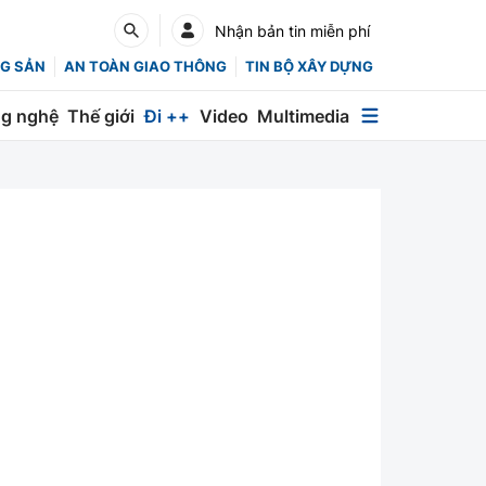
Nhận bản tin miễn phí
G SẢN
AN TOÀN GIAO THÔNG
TIN BỘ XÂY DỰNG
g nghệ
Thế giới
Đi ++
Video
Multimedia
Multimedia
Special
Emagazine
Photo
Infographic
English
Các chuyên trang