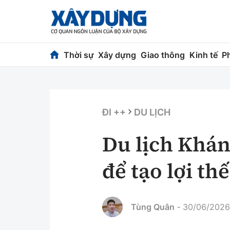
Thời sự
Xây dựng
Giao thông
Kinh tế
P
Thời sự
Xây dựng
Chính trị
Chỉ đạo điều h
ĐI ++
DU LỊCH
Xã hội
Quy hoạch kiến
Du lịch Khán
Chuyện dọc đường
Vật liệu xây dự
để tạo lợi th
Cải chính
Giám định chất
Quản lý đô thị
Tùng Quân
30/06/2026,
-