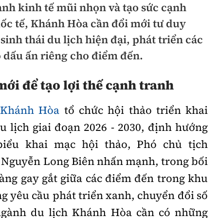
ành kinh tế mũi nhọn và tạo sức cạnh
hông
Đường thủy
uốc tế, Khánh Hòa cần đổi mới tư duy
h
Hàng hải
sinh thái du lịch hiện đại, phát triển các
o dấu ấn riêng cho điểm đến.
ng
Đường sắt đô thị
hông
Nhà thầu
mới để tạo lợi thế cạnh tranh
Mời thầu - Đấu thầu
h
Khánh Hòa
tổ chức hội thảo triển khai
TGT
Thi viết về Ngành
u lịch giai đoạn 2026 - 2030, định hướng
ao thông
iểu khai mạc hội thảo, Phó chủ tịch
 Nguyễn Long Biên nhấn mạnh, trong bối
àng gay gắt giữa các điểm đến trong khu
rí
Thể thao
Công nghệ
ùng yêu cầu phát triển xanh, chuyển đổi số
 ngành du lịch Khánh Hòa cần có những
Bóng đá
Công nghệ mới