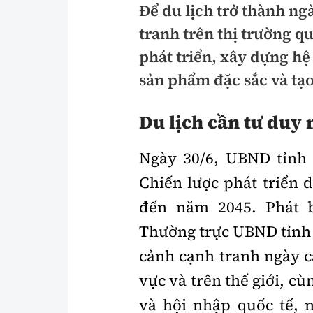
Để du lịch trở thành ng
Pháp luật
An toàn giao t
tranh trên thị trường q
Thanh tra
Giao thông 24
phát triển, xây dựng hệ 
An ninh hình sự
sản phẩm đặc sắc và tạ
ATGT địa phươ
Điều tra
Văn hóa giao t
Du lịch cần tư duy 
Pháp đình
Lái xe an toàn
Ngày 30/6, UBND tỉn
Hỏi - Đáp
Chung tay vì A
Chiến lược phát triển d
Gương sáng gi
đến năm 2045. Phát b
xem thêm
Thường trực UBND tỉnh
cảnh cạnh tranh ngày c
Chất lượng sống
Văn hóa - Giải T
vực và trên thế giới, c
và hội nhập quốc tế,
Giáo dục
Văn hóa