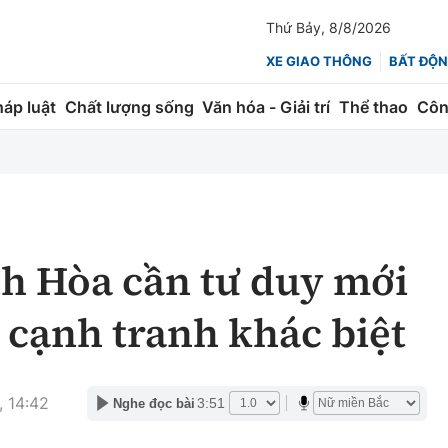
Thứ Bảy, 8/8/2026
XE GIAO THÔNG
BẤT ĐỘN
háp luật
Chất lượng sống
Văn hóa - Giải trí
Thể thao
Côn
Giao thông
Kinh tế
ành
Quản lý
Thị trường
 trúc
Đường bộ
Tài chính
h Hòa cần tư duy mới
ng
Hàng không
Chứng khoán
ế cạnh tranh khác biệt
 lượng
Đường sắt
Bảo hiểm
Đường sắt tốc độ cao
Doanh nghiệp
 14:42
3:51
Nghe đọc bài
Đăng kiểm
xem thêm