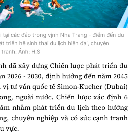
i tại các đảo trong vịnh Nha Trang - điểm đến du
t triển hệ sinh thái du lịch hiện đại, chuyên
 tranh. Ảnh: H.S
nh đã xây dựng Chiến lược phát triển du
ạn 2026 - 2030, định hướng đến năm 2045
n vị tư vấn quốc tế Simon-Kucher (Dubai)
ong, ngoài nước. Chiến lược xác định 6
tâm nhằm phát triển du lịch theo hướng
ng, chuyên nghiệp và có sức cạnh tranh
u vực.