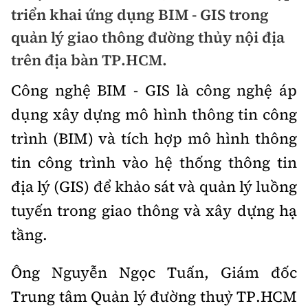
Chuyện dọc đường
triển khai ứng dụng BIM - GIS trong
Quy hoạch kiến trúc
Quản lý
Kinh tế
quản lý giao thông đường thủy nội địa
Cải chính
Vật liệu xây dựng
trên địa bàn TP.HCM.
Đường bộ
Thị trường
Pháp luật
Giám định chất lượng
Công nghệ BIM - GIS là công nghệ áp
Hàng không
Tài chính
Thanh tra
dụng xây dựng mô hình thông tin công
An toàn giao thông
Quản lý đô thị
Đường sắt
Chứng khoán
trình (BIM) và tích hợp mô hình thông
An ninh hình sự
Giao thông 24h
Chất lượng sống
tin công trình vào hệ thống thông tin
Đăng kiểm
Bảo hiểm
Điều tra
ATGT địa phương
địa lý (GIS) để khảo sát và quản lý luồng
Giáo dục
Văn hóa - Giải Trí
Đường sắt tốc độ cao
Doanh nghiệp
Pháp đình
tuyến trong giao thông và xây dựng hạ
Văn hóa giao thông
Y tế
Văn hóa
Đường thủy
tầng.
Thể thao
Hỏi - Đáp
Lái xe an toàn
Đời sống
Showbiz
Hàng hải
Bóng đá
Ông Nguyễn Ngọc Tuấn, Giám đốc
Công nghệ
Chung tay vì ATGT
Lao động - Công đoàn
Trung tâm Quản lý đường thuỷ TP.HCM
Điện ảnh
Đường sắt đô thị
Bình luận
Công nghệ mới