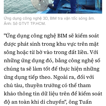
Tổng biên tập:
Nguyễn Thị Hồng Nga
Phó Tổng biên tập:
Nguyễn Sơn Tùng,
Nguyễn Đức Thắng, La Đức Hùng
Ứng dụng công nghệ 3D, BIM tra vận tốc sóng âm.
Ảnh: Sở GTVT TP.HCM.
Hotline:
Quảng cáo và Phát hành:
0901 514 799
0915 057 282
"Ứng dụng công nghệ BIM sẽ kiểm soát
Email:
bandoc@baoxaydung.vn
được phát sinh trong khu vực trên mặt
Cấm sao chép dưới mọi hình thức nếu không có sự
sông hoặc từ bờ vào trong đất liền. Với
chấp thuận bằng văn bản.
những ứng dụng đó, bằng công nghệ số
chúng ta sẽ làm tốt để thực hiện những
ứng dụng tiếp theo. Ngoài ra, đối với
chủ tàu, thuyền trưởng có thể tham
Thông tin tòa
soạn
khảo thông tin dữ liệu trên để kiểm soát
độ an toàn khi di chuyển", ông Tuấn