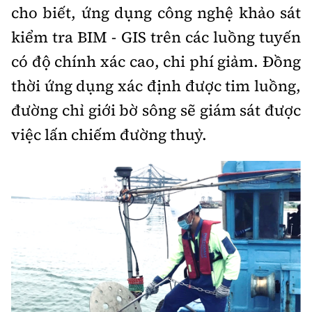
Thế giới
Gương sáng giao thông
cho biết, ứng dụng công nghệ khảo sát
Âm nhạc
Nhà thầu
Hậu trường sao
Sản phẩm mới
kiểm tra BIM - GIS trên các luồng tuyến
Thời sự Quốc tế
Đi ++
có độ chính xác cao, chi phí giảm. Đồng
Mời thầu - Đấu thầu
360 độ thể thao
Tư vấn
Hồ sơ tài liệu
Du lịch
thời ứng dụng xác định được tim luồng,
Video
Thi viết về GTVT
đường chỉ giới bờ sông sẽ giám sát được
Thế giới giao thông
Khám phá
Thời sự
việc lấn chiếm đường thuỷ.
Thế giới xây dựng
Lối sống
Khám phá
Ẩm thực
Camera giao thông
Cơ quan chủ quản: Bộ Xây dựng
Câu chuyện giao thông
Giấy phép số: 03/GP-BVHTTDL, cấp ngày 1/4/2025.
Giải trí - Thể thao
Tòa soạn: Số 2 Nguyễn Công Hoan, phường Giảng Võ,
Hà Nội.