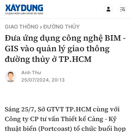
TIN BỘ XÂY DỰNG
GIAO THÔNG
ĐƯỜNG THỦY
Đưa ứng dụng công nghệ BIM -
GIS vào quản lý giao thông
đường thủy ở TP.HCM
CHUYÊN MỤC
Anh Thư
Mới nhất
25/07/2024, 20:13
Thời sự
Chính trị
Sáng 25/7, Sở GTVT TP.HCM cùng với
Xây dựng
Công ty CP tư vấn Thiết kế Cảng - Kỹ
Xã hội
Chỉ đạo điều hành
thuật biển (Portcoast) tổ chức buổi họp
Giao thông