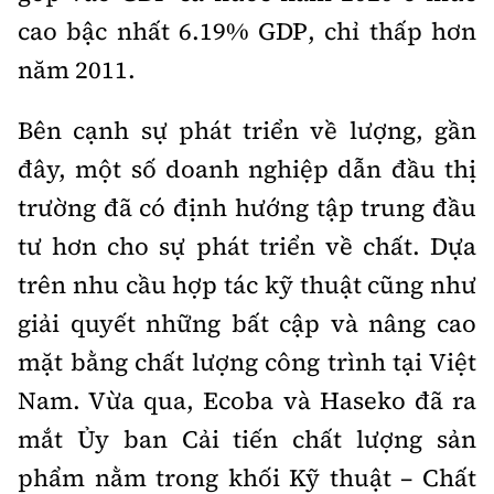
Tổng biên tập:
Nguyễn Thị Hồng Nga
cao bậc nhất 6.19% GDP, chỉ thấp hơn
Phó Tổng biên tập:
Nguyễn Sơn Tùng,
năm 2011.
Nguyễn Đức Thắng, La Đức Hùng
Hotline:
Bên cạnh sự phát triển về lượng, gần
Quảng cáo và Phát hành:
0901 514 799
0915 057 282
đây, một số doanh nghiệp dẫn đầu thị
Email:
bandoc@baoxaydung.vn
trường đã có định hướng tập trung đầu
Cấm sao chép dưới mọi hình thức nếu không có sự
tư hơn cho sự phát triển về chất. Dựa
chấp thuận bằng văn bản.
trên nhu cầu hợp tác kỹ thuật cũng như
giải quyết những bất cập và nâng cao
mặt bằng chất lượng công trình tại Việt
Nam. Vừa qua, Ecoba và Haseko đã ra
Thông tin tòa
soạn
mắt Ủy ban Cải tiến chất lượng sản
phẩm nằm trong khối Kỹ thuật – Chất