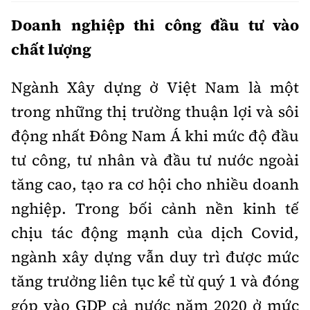
Thế giới
Gương sáng giao thông
Âm nhạc
Doanh nghiệp thi công đầu tư vào
Nhà thầu
Hậu trường sao
Sản phẩm mới
Thời sự Quốc tế
chất lượng
Đi ++
Mời thầu - Đấu thầu
360 độ thể thao
Tư vấn
Hồ sơ tài liệu
Du lịch
Ngành Xây dựng ở Việt Nam là một
Video
Thi viết về GTVT
trong những thị trường thuận lợi và sôi
Thế giới giao thông
Khám phá
Thời sự
động nhất Đông Nam Á khi mức độ đầu
Thế giới xây dựng
Lối sống
Khám phá
tư công, tư nhân và đầu tư nước ngoài
tăng cao, tạo ra cơ hội cho nhiều doanh
Ẩm thực
Camera giao thông
nghiệp. Trong bối cảnh nền kinh tế
Cơ quan chủ quản: Bộ Xây dựng
Câu chuyện giao thông
chịu tác động mạnh của dịch Covid,
Giấy phép số: 03/GP-BVHTTDL, cấp ngày 1/4/2025.
ngành xây dựng vẫn duy trì được mức
Giải trí - Thể thao
Tòa soạn: Số 2 Nguyễn Công Hoan, phường Giảng Võ,
tăng trưởng liên tục kể từ quý 1 và đóng
Hà Nội.
góp vào GDP cả nước năm 2020 ở mức