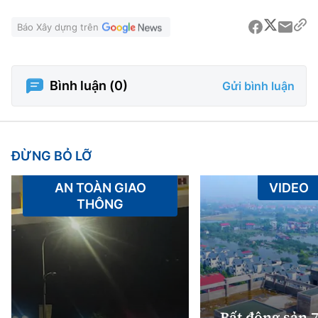
Báo Xây dựng trên
Bình luận (
0
)
Gửi bình luận
ĐỪNG BỎ LỠ
AN TOÀN GIAO
VIDEO
THÔNG
Bất động sản 7