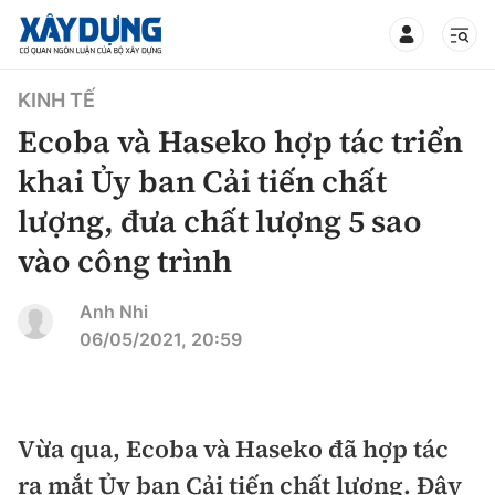
TIN BỘ XÂY DỰNG
KINH TẾ
Ecoba và Haseko hợp tác triển
khai Ủy ban Cải tiến chất
lượng, đưa chất lượng 5 sao
CHUYÊN MỤC
vào công trình
Mới nhất
Anh Nhi
06/05/2021, 20:59
Thời sự
Chính trị
Xây dựng
Vừa qua, Ecoba và Haseko đã hợp tác
Xã hội
Chỉ đạo điều hành
Giao thông
ra mắt Ủy ban Cải tiến chất lượng. Đây