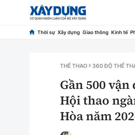
Thời sự
Xây dựng
Giao thông
Kinh tế
P
Thời sự
Xây dựng
Chính trị
Chỉ đạo điều h
THỂ THAO
360 ĐỘ THỂ TH
Xã hội
Quy hoạch kiến
Gần 500 vận đ
Chuyện dọc đường
Vật liệu xây dự
Hội thao ng
Cải chính
Giám định chất
Hòa năm 202
Quản lý đô thị