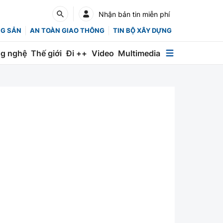
Nhận bản tin miễn phí
NG SẢN
AN TOÀN GIAO THÔNG
TIN BỘ XÂY DỰNG
g nghệ
Thế giới
Đi ++
Video
Multimedia
Multimedia
Special
Emagazine
Photo
Infographic
English
Các chuyên trang