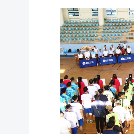
Y tế
Showbiz
Đời sống
Điện ảnh
Lao động - Công đoàn
Âm nhạc
Thế giới
Đi ++
Thời sự Quốc tế
Du lịch
Hồ sơ tài liệu
Khám phá
Thế giới giao thông
Lối sống
Thế giới xây dựng
Ẩm thực