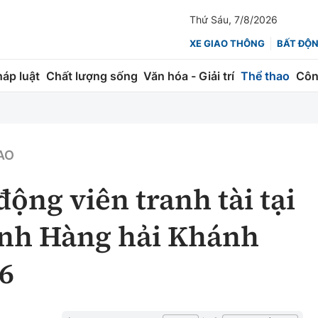
Thứ Sáu, 7/8/2026
XE GIAO THÔNG
BẤT ĐỘ
háp luật
Chất lượng sống
Văn hóa - Giải trí
Thể thao
Côn
Giao thông
Kinh tế
ành
Quản lý
Thị trường
AO
 trúc
Đường bộ
Tài chính
ộng viên tranh tài tại
ng
Hàng không
Chứng khoán
ành Hàng hải Khánh
 lượng
Đường sắt
Bảo hiểm
6
Đường sắt tốc độ cao
Doanh nghiệp
Đăng kiểm
xem thêm