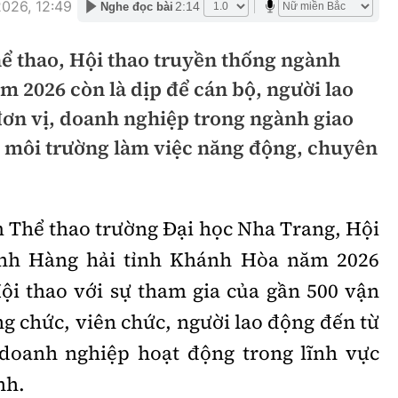
026, 12:49
2:14
Nghe đọc bài
hông
Đường thủy
hể thao, Hội thao truyền thống ngành
h
Hàng hải
 2026 còn là dịp để cán bộ, người lao
ng
Đường sắt đô thị
đơn vị, doanh nghiệp trong ngành giao
hông
Nhà thầu
g môi trường làm việc năng động, chuyên
Mời thầu - Đấu thầu
TGT
Thi viết về Ngành
m Thể thao trường Đại học Nha Trang, Hội
ao thông
ành Hàng hải tỉnh Khánh Hòa năm 2026
ội thao với sự tham gia của gần 500 vận
ng chức, viên chức, người lao động đến từ
rí
Thể thao
Công nghệ
 doanh nghiệp hoạt động trong lĩnh vực
nh.
Bóng đá
Công nghệ mới