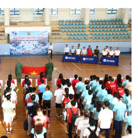
Bình luận
Sản phẩm mới
Hậu trường sao
AI
360 độ thể thao
Tư vấn
Video
Thời sự
Khám phá
Camera giao thông
Câu chuyện giao thông
Lăng kính xây dựng
Giải trí - Thể thao