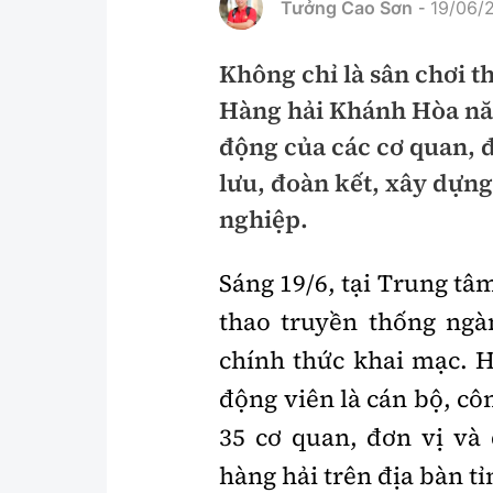
Tưởng Cao Sơn
19/06/2
-
Pháp luật
An toàn giao t
Không chỉ là sân chơi t
Thanh tra
Giao thông 24
Hàng hải Khánh Hòa năm
An ninh hình sự
ATGT địa phươ
động của các cơ quan, 
Điều tra
Văn hóa giao t
lưu, đoàn kết, xây dựn
nghiệp.
Pháp đình
Lái xe an toàn
Hỏi - Đáp
Chung tay vì A
Sáng 19/6, tại Trung tâ
Gương sáng gi
thao truyền thống ng
xem thêm
chính thức khai mạc. H
động viên là cán bộ, cô
Chất lượng sống
Văn hóa - Giải T
35 cơ quan, đơn vị và
hàng hải trên địa bàn tỉ
Giáo dục
Văn hóa