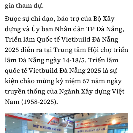
gia tham dự.
Chuyện dọc đường
Quy hoạch kiến trúc
Quản lý
Kinh tế
Được sự chỉ đạo, bảo trợ của Bộ Xây
Cải chính
Vật liệu xây dựng
Đường bộ
Thị trường
dựng và Ủy ban Nhân dân TP Đà Nẵng,
Pháp luật
Giám định chất lượng
Triển lãm Quốc tế Vietbuild Đà Nẵng
Hàng không
Tài chính
Thanh tra
An toàn giao thông
2025 diễn ra tại Trung tâm Hội chợ triển
Quản lý đô thị
Đường sắt
Chứng khoán
lãm Đà Nẵng ngày 14-18/5. Triển lãm
An ninh hình sự
Giao thông 24h
Chất lượng sống
quốc tế Vietbuild Đà Nẵng 2025 là sự
Đăng kiểm
Bảo hiểm
Điều tra
ATGT địa phương
kiện chào mừng kỷ niệm 67 năm ngày
Giáo dục
Văn hóa - Giải Trí
Đường sắt tốc độ cao
Doanh nghiệp
Pháp đình
truyền thống của Ngành Xây dựng Việt
Văn hóa giao thông
Y tế
Văn hóa
Đường thủy
Nam (1958-2025).
Thể thao
Hỏi - Đáp
Lái xe an toàn
Đời sống
Showbiz
Hàng hải
Bóng đá
Công nghệ
Chung tay vì ATGT
Lao động - Công đoàn
Điện ảnh
Đường sắt đô thị
Bình luận
Công nghệ mới