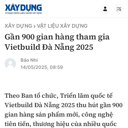
TIN BỘ XÂY DỰNG
XÂY DỰNG
VẬT LIỆU XÂY DỰNG
Gần 900 gian hàng tham gia
Vietbuild Đà Nẵng 2025
CHUYÊN MỤC
Bảo Nhi
14/05/2025, 08:59
Mới nhất
Thời sự
Theo Ban tổ chức, Triển lãm quốc tế
Vietbuild Đà Nẵng 2025 thu hút gần 900
Chính trị
Xây dựng
gian hàng sản phẩm mới, công nghệ
Xã hội
Chỉ đạo điều hành
tiên tiến, thương hiệu của nhiều quốc
Giao thông