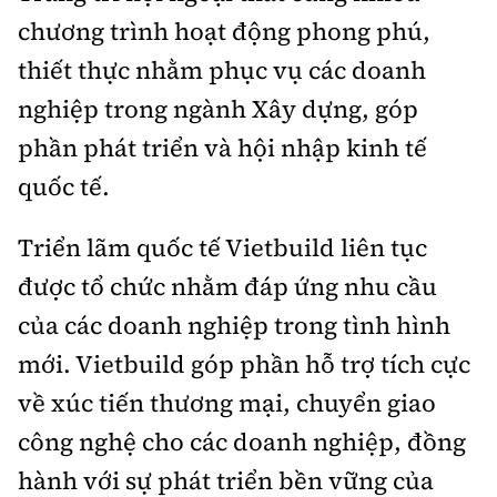
Tổng biên tập:
Nguyễn Thị Hồng Nga
chương trình hoạt động phong phú,
Phó Tổng biên tập:
Nguyễn Sơn Tùng,
thiết thực nhằm phục vụ các doanh
Nguyễn Đức Thắng, La Đức Hùng
nghiệp trong ngành Xây dựng, góp
Hotline:
Quảng cáo và Phát hành:
phần phát triển và hội nhập kinh tế
0901 514 799
0915 057 282
quốc tế.
Email:
bandoc@baoxaydung.vn
Cấm sao chép dưới mọi hình thức nếu không có sự
Triển lãm quốc tế Vietbuild liên tục
chấp thuận bằng văn bản.
được tổ chức nhằm đáp ứng nhu cầu
của các doanh nghiệp trong tình hình
mới. Vietbuild góp phần hỗ trợ tích cực
về xúc tiến thương mại, chuyển giao
Thông tin tòa
soạn
công nghệ cho các doanh nghiệp, đồng
hành với sự phát triển bền vững của