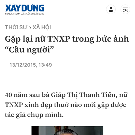
TIN BỘ XÂY DỰNG
THỜI SỰ
XÃ HỘI
Gặp lại nữ TNXP trong bức ảnh
“Cầu người”
CHUYÊN MỤC
13/12/2015, 13:49
Mới nhất
40 năm sau bà Giáp Thị Thanh Tiến, nữ
Thời sự
TNXP xinh đẹp thuở nào mới gặp được
Chính trị
Xây dựng
tác giả chụp mình.
Xã hội
Chỉ đạo điều hành
Giao thông