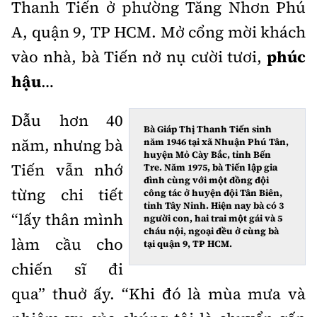
Thanh Tiến ở phường Tăng Nhơn Phú
Thế giới
Gương sáng giao thông
Âm nhạc
Nhà thầu
Hậu trường sao
A, quận 9, TP HCM. Mở cổng mời khách
Sản phẩm mới
Thời sự Quốc tế
Đi ++
vào nhà, bà Tiến nở nụ cười tươi,
phúc
Mời thầu - Đấu thầu
360 độ thể thao
Tư vấn
Hồ sơ tài liệu
hậu
…
Du lịch
Video
Thi viết về GTVT
Thế giới giao thông
Dẫu hơn 40
Khám phá
Thời sự
Bà Giáp Thị Thanh Tiến sinh
năm, nhưng bà
năm 1946 tại xã Nhuận Phú Tân,
Thế giới xây dựng
Lối sống
huyện Mỏ Cày Bắc, tỉnh Bến
Khám phá
Tiến vẫn nhớ
Tre. Năm 1975, bà Tiến lập gia
đình cùng với một đồng đội
Ẩm thực
từng chi tiết
công tác ở huyện đội Tân Biên,
Camera giao thông
tỉnh Tây Ninh. Hiện nay bà có 3
“lấy thân mình
Cơ quan chủ quản: Bộ Xây dựng
người con, hai trai một gái và 5
Câu chuyện giao thông
cháu nội, ngoại đều ở cùng bà
làm cầu cho
tại quận 9, TP HCM.
Giấy phép số: 03/GP-BVHTTDL, cấp ngày 1/4/2025.
Giải trí - Thể thao
chiến sĩ đi
Tòa soạn: Số 2 Nguyễn Công Hoan, phường Giảng Võ,
qua” thuở ấy. “Khi đó là mùa mưa và
Hà Nội.