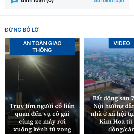
Bình luận (
0
)
Gửi bình luận
ĐỪNG BỎ LỠ
AN TOÀN GIAO
VIDEO
THÔNG
Bất động sản 7
Truy tìm người có liên
Nội hướng dẫ
quan đến vụ cô gái
nhà ở xã hội tạ
cùng xe máy rơi
Kim Hoa từ 
xuống kênh tử vong
đồng/că