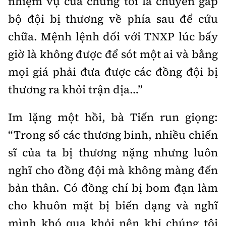
nhiệm vụ của chúng tôi là chuyển gấp
Tổng biên tập:
Nguyễn Thị Hồng Nga
bộ đội bị thương về phía sau để cứu
Phó Tổng biên tập:
Nguyễn Sơn Tùng,
chữa. Mệnh lệnh đối với TNXP lúc bấy
Nguyễn Đức Thắng, La Đức Hùng
giờ là không được để sót một ai và bằng
Hotline:
Quảng cáo và Phát hành:
0901 514 799
0915 057 282
mọi giá phải đưa được các đồng đội bị
thương ra khỏi trận địa…”
Email:
bandoc@baoxaydung.vn
Cấm sao chép dưới mọi hình thức nếu không có sự
chấp thuận bằng văn bản.
Im lặng một hồi, bà Tiến run giọng:
“Trong số các thương binh, nhiều chiến
sĩ của ta bị thương nặng nhưng luôn
nghĩ cho đồng đội mà không màng đến
bản thân. Có đồng chí bị bom đạn làm
Thông tin tòa
soạn
cho khuôn mặt bị biến dạng và nghĩ
mình khó qua khỏi nên khi chúng tôi