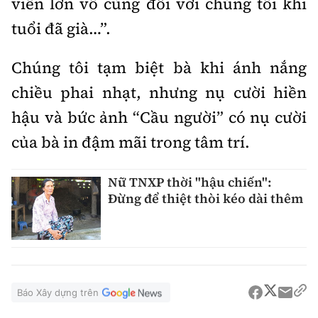
viên lớn vô cùng đối với chúng tôi khi
tuổi đã già…”.
Chúng tôi tạm biệt bà khi ánh nắng
chiều phai nhạt, nhưng nụ cười hiền
hậu và bức ảnh “Cầu người” có nụ cười
của bà in đậm mãi trong tâm trí.
Nữ TNXP thời "hậu chiến":
Đừng để thiệt thòi kéo dài thêm
Báo Xây dựng trên