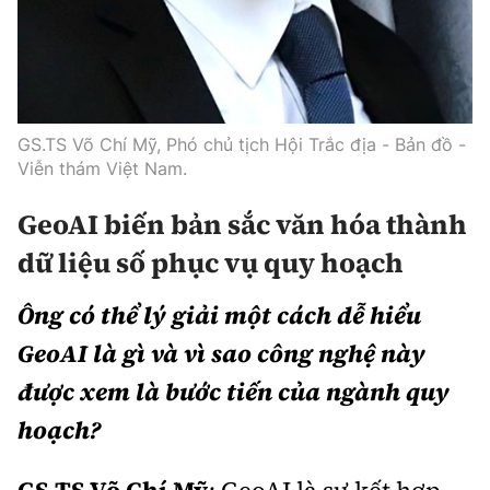
Tổng biên tập:
Nguyễn Thị Hồng Nga
Phó Tổng biên tập:
Nguyễn Sơn Tùng,
Nguyễn Đức Thắng, La Đức Hùng
Hotline:
Quảng cáo và Phát hành:
GS.TS Võ Chí Mỹ, Phó chủ tịch Hội Trắc địa - Bản đồ -
0901 514 799
0915 057 282
Viễn thám Việt Nam.
Email:
bandoc@baoxaydung.vn
GeoAI biến bản sắc văn hóa thành
Cấm sao chép dưới mọi hình thức nếu không có sự
chấp thuận bằng văn bản.
dữ liệu số phục vụ quy hoạch
Ông có thể lý giải một cách dễ hiểu
GeoAI là gì và vì sao công nghệ này
được xem là bước tiến của ngành quy
Thông tin tòa
soạn
hoạch?
GS.TS Võ Chí Mỹ
:
GeoAI là sự kết hợp