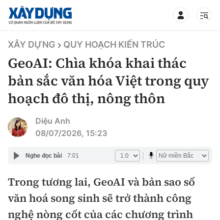
TIN BỘ XÂY DỰNG
XÂY DỰNG
QUY HOẠCH KIẾN TRÚC
GeoAI: Chìa khóa khai thác
bản sắc văn hóa Việt trong quy
hoạch đô thị, nông thôn
CHUYÊN MỤC
Diệu Anh
Mới nhất
08/07/2026, 15:23
Thời sự
Nghe đọc bài
7:01
Chính trị
Trong tương lai, GeoAI và bản sao số
Xây dựng
văn hoá song sinh sẽ trở thành công
Xã hội
Chỉ đạo điều hành
nghệ nòng cốt của các chương trình
Giao thông