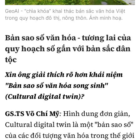
GeoAI - "chìa khóa” khai thác bản sắc văn hóa Việt
trong quy hoạch đô thị, nông thôn. Ảnh minh hoạ.
Bản sao số văn hóa - tương lai của
quy hoạch số gắn với bản sắc dân
tộc
Xin ông giải thích rõ hơn khái niệm
"Bản sao số văn hóa song sinh"
(Cultural digital twin)?
GS.TS Võ Chí Mỹ
:
Hình dung đơn giản,
Cultural digital twin là một "bản sao số"
của các đối tượng văn hóa trong thế giới