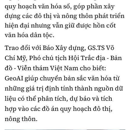
Chuyện dọc đường
quy hoạch văn hóa số, góp phần xây
Quy hoạch kiến trúc
Quản lý
Kinh tế
dựng các đô thị và nông thôn phát triển
Cải chính
Vật liệu xây dựng
hiện đại nhưng vẫn giữ được hồn cốt
Đường bộ
Thị trường
Pháp luật
văn hóa dân tộc.
Giám định chất lượng
Hàng không
Tài chính
Thanh tra
Trao đổi với Báo Xây dựng, GS.TS Võ
An toàn giao thông
Quản lý đô thị
Đường sắt
Chứng khoán
Chí Mỹ, Phó chủ tịch Hội Trắc địa - Bản
An ninh hình sự
Giao thông 24h
Chất lượng sống
đồ - Viễn thám Việt Nam cho biết:
Đăng kiểm
Bảo hiểm
Điều tra
ATGT địa phương
GeoAI giúp chuyển bản sắc văn hóa từ
Giáo dục
Văn hóa - Giải Trí
Đường sắt tốc độ cao
Doanh nghiệp
những giá trị định tính thành nguồn dữ
Pháp đình
Văn hóa giao thông
Y tế
Văn hóa
Đường thủy
liệu có thể phân tích, dự báo và tích
Thể thao
Hỏi - Đáp
Lái xe an toàn
Đời sống
hợp vào các đồ án quy hoạch đô thị,
Showbiz
Hàng hải
Bóng đá
Công nghệ
nông thôn.
Chung tay vì ATGT
Lao động - Công đoàn
Điện ảnh
Đường sắt đô thị
Bình luận
Công nghệ mới