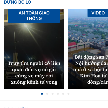
ĐỪNG BỎ LỠ
AN TOÀN GIAO
VIDEO
THÔNG
Bất động sản 7
Truy tìm người có liên
Nội hướng dẫ
quan đến vụ cô gái
nhà ở xã hội tạ
cùng xe máy rơi
Kim Hoa từ 
xuống kênh tử vong
đồng/că