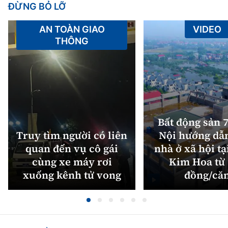
ĐỪNG BỎ LỠ
AN TOÀN GIAO
VIDEO
THÔNG
Bất động sản 7
Truy tìm người có liên
Nội hướng dẫ
quan đến vụ cô gái
nhà ở xã hội tạ
cùng xe máy rơi
Kim Hoa từ 
xuống kênh tử vong
đồng/că