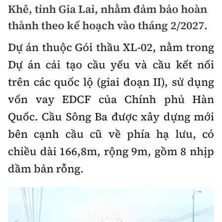
Khê, tỉnh Gia Lai, nhằm đảm bảo hoàn
Chuyện dọc đường
Quy hoạch kiến trúc
Quản lý
Kinh tế
thành theo kế hoạch vào tháng 2/2027.
Cải chính
Vật liệu xây dựng
Đường bộ
Dự án thuộc Gói thầu XL-02, nằm trong
Thị trường
Pháp luật
Giám định chất lượng
Dự án cải tạo cầu yếu và cầu kết nối
Hàng không
Tài chính
Thanh tra
trên các quốc lộ (giai đoạn II), sử dụng
An toàn giao thông
Quản lý đô thị
Đường sắt
Chứng khoán
vốn vay EDCF của Chính phủ Hàn
An ninh hình sự
Giao thông 24h
Chất lượng sống
Quốc. Cầu Sông Ba được xây dựng mới
Đăng kiểm
Bảo hiểm
Điều tra
ATGT địa phương
bên cạnh cầu cũ về phía hạ lưu, có
Giáo dục
Văn hóa - Giải Trí
Đường sắt tốc độ cao
Doanh nghiệp
chiều dài 166,8m, rộng 9m, gồm 8 nhịp
Pháp đình
Văn hóa giao thông
Y tế
Văn hóa
Đường thủy
dầm bản rỗng.
Thể thao
Hỏi - Đáp
Lái xe an toàn
Đời sống
Showbiz
Hàng hải
Bóng đá
Công nghệ
Chung tay vì ATGT
Lao động - Công đoàn
Điện ảnh
Đường sắt đô thị
Bình luận
Công nghệ mới