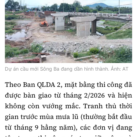
Thế giới
Gương sáng giao thông
Âm nhạc
Nhà thầu
Hậu trường sao
Sản phẩm mới
Thời sự Quốc tế
Đi ++
Mời thầu - Đấu thầu
360 độ thể thao
Tư vấn
Hồ sơ tài liệu
Du lịch
Video
Thi viết về GTVT
Thế giới giao thông
Khám phá
Thời sự
Thế giới xây dựng
Lối sống
Dự án cầu mới Sông Ba đang dần hình thành. Ảnh: AT
Khám phá
Ẩm thực
Theo Ban QLDA 2, mặt bằng thi công đã
Camera giao thông
được bàn giao từ tháng 2/2026 và hiện
Cơ quan chủ quản: Bộ Xây dựng
Câu chuyện giao thông
không còn vướng mắc. Tranh thủ thời
Giấy phép số: 03/GP-BVHTTDL, cấp ngày 1/4/2025.
Giải trí - Thể thao
gian trước mùa mưa lũ (thường bắt đầu
Tòa soạn: Số 2 Nguyễn Công Hoan, phường Giảng Võ,
từ tháng 9 hằng năm), các đơn vị đang
Hà Nội.