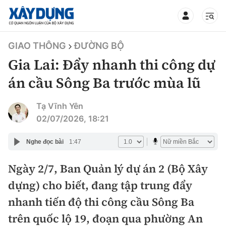
TIN BỘ XÂY DỰNG
GIAO THÔNG
ĐƯỜNG BỘ
Gia Lai: Đẩy nhanh thi công dự
án cầu Sông Ba trước mùa lũ
CHUYÊN MỤC
Tạ Vĩnh Yên
02/07/2026, 18:21
Mới nhất
Nghe đọc bài
1:47
Thời sự
Ngày 2/7, Ban Quản lý dự án 2 (Bộ Xây
dựng) cho biết, đang tập trung đẩy
Chính trị
Xây dựng
nhanh tiến độ thi công cầu Sông Ba
Xã hội
Chỉ đạo điều hành
trên quốc lộ 19, đoạn qua phường An
Giao thông