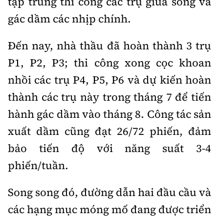
tập trung thi công các trụ giữa sông và
Tổng biên tập:
Nguyễn Thị Hồng Nga
gác dầm các nhịp chính.
Phó Tổng biên tập:
Nguyễn Sơn Tùng,
Nguyễn Đức Thắng, La Đức Hùng
Đến nay, nhà thầu đã hoàn thành 3 trụ
Hotline:
Quảng cáo và Phát hành:
P1, P2, P3; thi công xong cọc khoan
0901 514 799
0915 057 282
nhồi các trụ P4, P5, P6 và dự kiến hoàn
Email:
bandoc@baoxaydung.vn
thành các trụ này trong tháng 7 để tiến
Cấm sao chép dưới mọi hình thức nếu không có sự
chấp thuận bằng văn bản.
hành gác dầm vào tháng 8. Công tác sản
xuất dầm cũng đạt 26/72 phiến, đảm
bảo tiến độ với năng suất 3-4
phiến/tuần.
Thông tin tòa
soạn
Song song đó, đường dẫn hai đầu cầu và
các hạng mục móng mố đang được triển